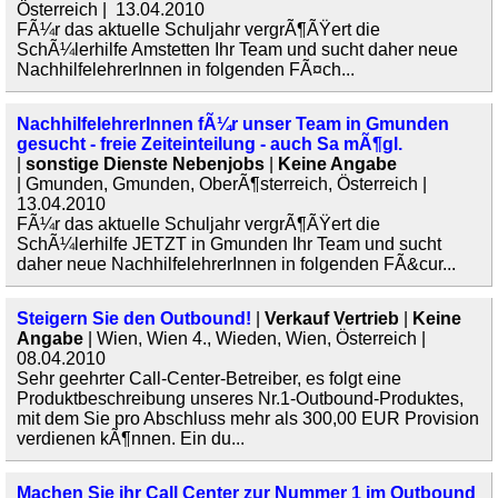
Österreich | 13.04.2010
FÃ¼r das aktuelle Schuljahr vergrÃ¶ÃŸert die
SchÃ¼lerhilfe Amstetten Ihr Team und sucht daher neue
NachhilfelehrerInnen in folgenden FÃ¤ch...
NachhilfelehrerInnen fÃ¼r unser Team in Gmunden
gesucht - freie Zeiteinteilung - auch Sa mÃ¶gl.
|
sonstige Dienste Nebenjobs
|
Keine Angabe
| Gmunden, Gmunden, OberÃ¶sterreich, Österreich |
13.04.2010
FÃ¼r das aktuelle Schuljahr vergrÃ¶ÃŸert die
SchÃ¼lerhilfe JETZT in Gmunden Ihr Team und sucht
daher neue NachhilfelehrerInnen in folgenden FÃ&cur...
Steigern Sie den Outbound!
|
Verkauf Vertrieb
|
Keine
Angabe
| Wien, Wien 4., Wieden, Wien, Österreich |
08.04.2010
Sehr geehrter Call-Center-Betreiber, es folgt eine
Produktbeschreibung unseres Nr.1-Outbound-Produktes,
mit dem Sie pro Abschluss mehr als 300,00 EUR Provision
verdienen kÃ¶nnen. Ein du...
Machen Sie ihr Call Center zur Nummer 1 im Outbound