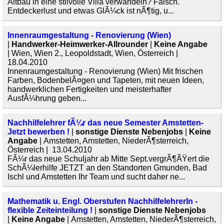
Altbau in eine stilvolle Villa verwandeln? Falsch.
Entdeckerlust und etwas GlÃ¼ck ist nÃ¶tig, u...
Innenraumgestaltung - Renovierung (Wien)
|
Handwerker-Heimwerker-Allrounder
|
Keine Angabe
| Wien, Wien 2., Leopoldstadt, Wien, Österreich |
18.04.2010
Innenraumgestaltung - Renovierung (Wien) Mit frischen
Farben, BodenbelÃ¤gen und Tapeten, mit neuen Ideen,
handwerklichen Fertigkeiten und meisterhafter
AusfÃ¼hrung geben...
Nachhilfelehrer fÃ¼r das neue Semester Amstetten-
Jetzt bewerben !
|
sonstige Dienste Nebenjobs
|
Keine
Angabe
| Amstetten, Amstetten, NiederÃ¶sterreich,
Österreich | 13.04.2010
FÃ¼r das neue Schuljahr ab Mitte Sept.vergrÃ¶ÃŸert die
SchÃ¼lerhilfe JETZT an den Standorten Gmunden, Bad
Ischl und Amstetten Ihr Team und sucht daher ne...
Mathematik u. Engl. Oberstufen NachhilfelehrerIn -
flexible Zeiteinteilung !
|
sonstige Dienste Nebenjobs
|
Keine Angabe
| Amstetten, Amstetten, NiederÃ¶sterreich,