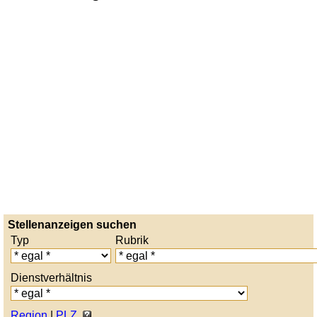
Stellenanzeigen suchen
Typ
Rubrik
Dienstverhältnis
Region
|
PLZ