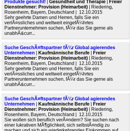
Produkte gesucht!
|
Gesundheit und Therapie
|
Freier
Dienstnehmer: Provision (Heimarbeit)
| Riedering,
Rosenheim, Bayern, Deutschland | 12.10.2015
Sehr geehrte Damen und Herren, falls Sie ein
verlÃ¤ssliches und weltweit eingefÃ¼hrtes
Partnerunternehmen suchen, fÃ¼r das Sie gerne als
unabhÃ&curr...
Suche GeschÃ¤ftspartner fÃ¼r Global agierendes
Unternehmen
|
Kaufmännische Berufe
|
Freier
Dienstnehmer: Provision (Heimarbeit)
| Riedering,
Rosenheim, Bayern, Deutschland | 12.10.2015
Sehr geehrte Damen und Herren, falls Sie ein
verlÃ¤ssliches und weltweit eingefÃ¼hrtes
Partnerunternehmen suchen, fÃ¼r das Sie gerne als
unabhÃ&curr...
Suche GeschÃ¤ftspartner fÃ¼r Global agierendes
Unternehmen
|
Kaufmännische Berufe
|
Freier
Dienstnehmer: Provision (Heimarbeit)
| Riedering,
Rosenheim, Bayern, Deutschland | 12.10.2015
Sie wollen sich beruflich verÃ¤ndern? Sie suchen nach
einer lukrativen MÃ¶glichkeit, sich selbstÃ¤ndig zu
machen und sich ein wiederkehrendes Einkommen auf...