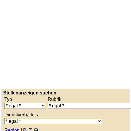
Stellenanzeigen suchen
Typ
Rubrik
Dienstverhältnis
Region
|
PLZ