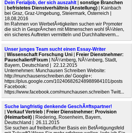
Dein Ferialjob, der sich auszahlt
|
sonstige Branchen
|
befristetes Dienstverhältnis (Anstellung)
| Kainbach
bei Graz, Graz-Umgebung, Steiermark, Österreich |
18.08.2016
Im Rahmen von WerbetÃ¤tigkeiten suchen wir Promoter
die sich in GesprÃ¤chen mit Mitmenschen wohl fÃ¼hlen,
ein sicheres Auftreten vermitteln und Durchhalteverm...
Unser junges Team sucht einen Essay-Writer
|
Wissenschaft Forschung Uni
|
Freier Dienstnehmer:
Pauschaliert/Fixum
| NÃ¼rnberg, NÃ¼rnberg, Stadt,
Bayern, Deutschland | 22.12.2015
Unternehmen: Munchausen Schreiben Website:
http://munchausenschreiben.de/ Google+:
https://plus.google.com/102406826248988984101/posts
Facebook:
https://www.facebook.com/munchausen.schreiben Twitt...
Suche langfristig denkende GeschÃ¤ftspartner!
|
Verkauf Vertrieb
|
Freier Dienstnehmer: Provision
(Heimarbeit)
| Riedering, Rosenheim, Bayern,
Deutschland | 26.11.2015
Sie suchen auf freiberuflicher Basis ein BetÃ¤tigungsfeld