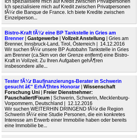
Ich spezialisiere mich auf Kredit zwischen Privatpersonen
Ich spezialisiere mich auf Kredit zwischen Privatpersonen
fÃ¼r die Banque de France. Ich biete Kredite zwischen
Einzelperson...
Bistro-Kraft fÃ¼r eine BP Tankstelle in Gries am
Brenner
|
Gastgewerbe
|
Vollzeit Anstellung
| Gries am
Brenner, Innsbruck-Land, Tirol, Österreich | 14.12.2016
Wir suchen fÃ¼r unsere BP Autobahn Tankstelle in Gries
am Brenner (ca.5km von der Grenze entfernt) eine Bistro-
Kraft in Vollzeit. Zu Ihren Aufgaben gehÃ¶ren
insbesondere alle...
Tester fÃ¼r Baufinanzierungs-Berater in Schwerin
gesucht â€“ ErhÃ¶htes Honorar
|
Wissenschaft
Forschung Uni
|
Freier Dienstnehmer:
Pauschaliert/Fixum
| Schwerin, Schwerin, Mecklenburg-
Vorpommern, Deutschland | 12.12.2016
Wir suchen WEITERHIN DRINGEND fÃ¼r die Region
Schwerin fÃ¼r eine Studie Personen, die ein konkretes
Interesse am Erwerb einer Immobilie haben oder bereits
eine Immobilie be...