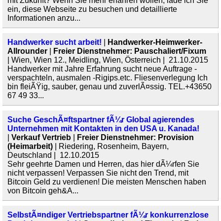
mit Zukunft? Wenn Sie mehr erfahren wollen, lade ich Sie
ein, diese Webseite zu besuchen und detaillierte
Informationen anzu...
Handwerker sucht arbeit!
|
Handwerker-Heimwerker-
Allrounder
|
Freier Dienstnehmer: Pauschaliert/Fixum
| Wien, Wien 12., Meidling, Wien, Österreich | 21.10.2015
Handwerker mit Jahre Erfahrung sucht neue Auftrage -
verspachteln, ausmalen -Rigips.etc. Fliesenverlegung Ich
bin fleiÃŸig, sauber, genau und zuverlÃ¤ssig. TEL.+43650
67 49 33...
Suche GeschÃ¤ftspartner fÃ¼r Global agierendes
Unternehmen mit Kontakten in den USA u. Kanada!
|
Verkauf Vertrieb
|
Freier Dienstnehmer: Provision
(Heimarbeit)
| Riedering, Rosenheim, Bayern,
Deutschland | 12.10.2015
Sehr geehrte Damen und Herren, das hier dÃ¼rfen Sie
nicht verpassen! Verpassen Sie nicht den Trend, mit
Bitcoin Geld zu verdienen! Die meisten Menschen haben
von Bitcoin geh&A...
SelbstÃ¤ndiger Vertriebspartner fÃ¼r konkurrenzlose