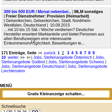
300 bis 500 EUR / Monat nebenbei...
|
MLM sonstiges
|
Freier Dienstnehmer: Provision (Heimarbeit)
| Gelsenkirchen, Gelsenkirchen, Stadt, Nordrhein-
Westfalen, Deutschland | 10.09.2015
... mit 10 bis 15 Std. / Woche verdienen? Deutscher
Hersteller erweitert Marktanteile und bietet Personen aus
allen Berufszweigen eine interessante
EinkommensmÃ¶glichkeit. Bewerbungen te...
171 Einträge, Seite
zurück
1
2
3
4
5
6
7
8
9
10
weiter
|
Jobs, Stellenangebote Österreich
|
Jobs,
Stellenangebote Südtirol
|
Jobs, Stellenangebote Schweiz
|
Jobs, Stellenangebote Deutschland
|
Jobs, Stellenangebote
Liechtenstein
MENÜ
Gratis Kleinanzeige schalten...
Schnellsuche