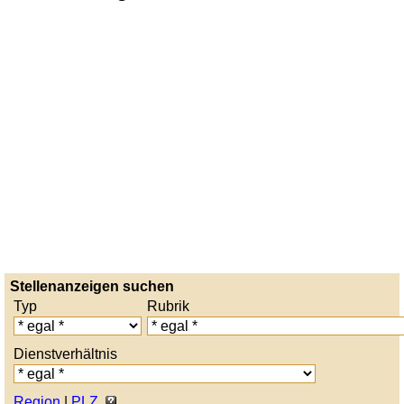
Stellenanzeigen suchen
Typ
Rubrik
Dienstverhältnis
Region
|
PLZ