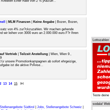
Krediten Einer Rate von 2 % jÃ&curr...
nell
|
MLM Finanzen
|
Keine Angabe
| Bozen, Bozen,
nssatz von 4% zur?ckzuzahlen. Wir machen gehende
 wir leihen von 3000 euro an 2.000.000 euro.F?r Ihren
Lottozahlen
auf Vertrieb
|
Teilzeit Anstellung
| Wien, Wien 9.,
99
Ã¼r unsere Promotionkampagnen ab sofort ehrgeizige,
fgabe ist die aktive PrÃ¤se...
2
13
14
15
Teste deine
sodala! Web
Stellenangebote Südtirol
|
Jobs, Stellenangebote Schweiz
|