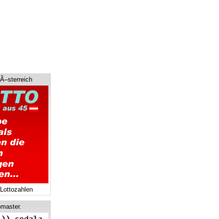
 Ã–sterreich
 Lottozahlen
master.