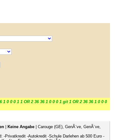
6 1 0 0 0 1 1 OR 2 36 36 1 0 0 0 1 git 1 OR 2 36 36 1 0 0 0
en
|
Keine Angabe
| Carouge (GE), GenÃ¨ve, GenÃ¨ve,
d: -Privatkredit -Autokredit -Schule Darlehen ab 500 Euro -