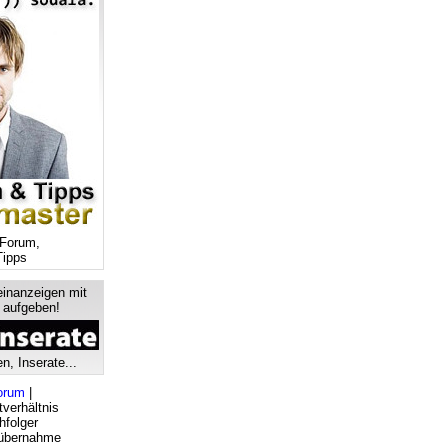
Forum,
ipps
einanzeigen mit
s aufgeben!
n, Inserate...
orum
|
verhältnis
hfolger
bsübernahme