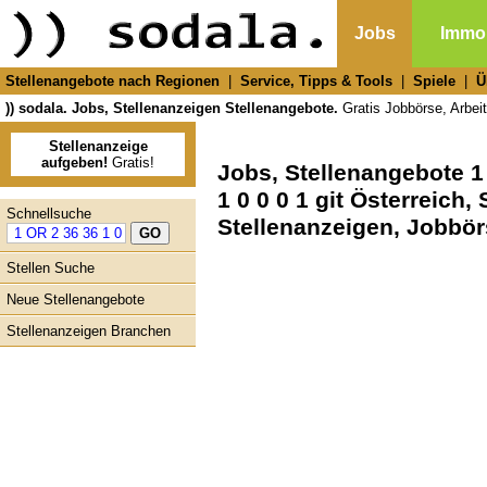
Jobs
Immob
Stellenangebote nach Regionen
|
Service, Tipps & Tools
|
Spiele
|
Ü
)) sodala. Jobs, Stellenanzeigen Stellenangebote.
Gratis Jobbörse, Arbeit
Stellenanzeige
aufgeben!
Gratis!
Jobs, Stellenangebote 1 
1 0 0 0 1 git Österreich
Schnellsuche
Stellenanzeigen, Jobbö
Stellen Suche
Neue Stellenangebote
Stellenanzeigen Branchen