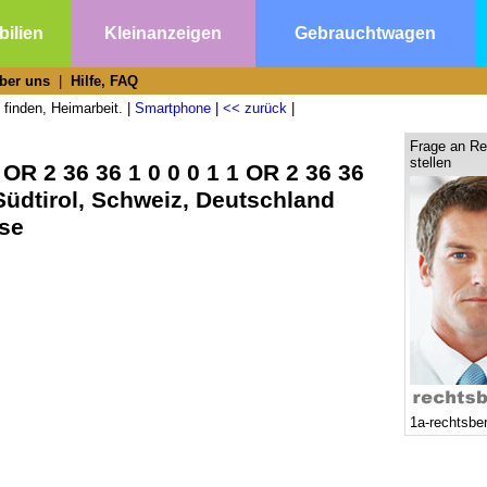
ilien
Kleinanzeigen
Gebrauchtwagen
ber uns
|
Hilfe, FAQ
 finden, Heimarbeit. |
Smartphone
|
<< zurück
|
Frage an Re
stellen
OR 2 36 36 1 0 0 0 1 1 OR 2 36 36
, Südtirol, Schweiz, Deutschland
rse
1a-rechtsbe