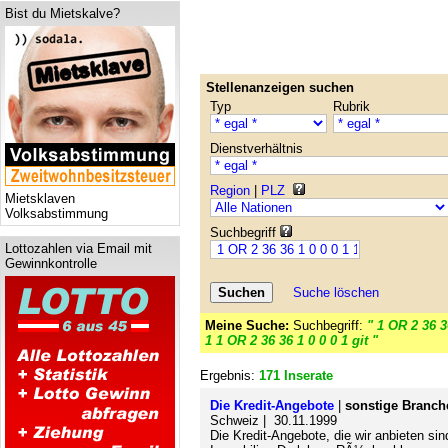
Bist du Mietskalve?
Stellenanzeigen suchen
Typ
Rubrik
Dienstverhältnis
Region
|
PLZ
Mietsklaven
Volksabstimmung
Suchbegriff
Lottozahlen via Email mit
Gewinnkontrolle
Suche löschen
Meine Suche:
Suchbegriff:
" 1 OR 2 36 3
1 1 OR 2 36 36 1 0 0 0 1 git "
Ergebnis:
171 Inserate
Die Kredit-Angebote
|
sonstige Branch
Schweiz | 30.11.1999
Die Kredit-Angebote, die wir anbieten sin