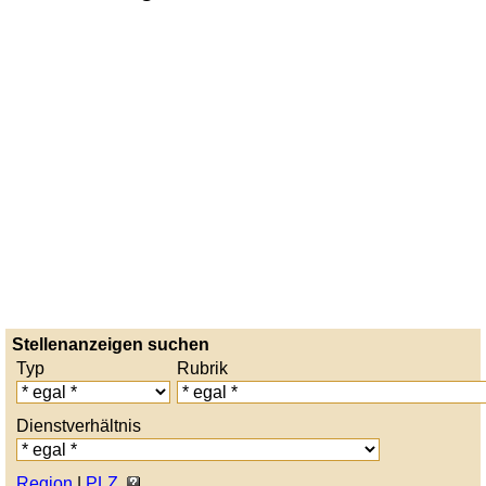
Stellenanzeigen suchen
Typ
Rubrik
Dienstverhältnis
Region
|
PLZ