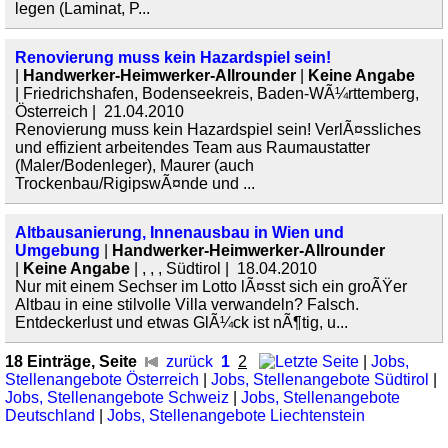
legen (Laminat, P...
Renovierung muss kein Hazardspiel sein!
|
Handwerker-Heimwerker-Allrounder
|
Keine Angabe
| Friedrichshafen, Bodenseekreis, Baden-WÃ¼rttemberg,
Österreich | 21.04.2010
Renovierung muss kein Hazardspiel sein! VerlÃ¤ssliches
und effizient arbeitendes Team aus Raumaustatter
(Maler/Bodenleger), Maurer (auch
Trockenbau/RigipswÃ¤nde und ...
Altbausanierung, Innenausbau in Wien und
Umgebung
|
Handwerker-Heimwerker-Allrounder
|
Keine Angabe
| , , , Südtirol | 18.04.2010
Nur mit einem Sechser im Lotto lÃ¤sst sich ein groÃŸer
Altbau in eine stilvolle Villa verwandeln? Falsch.
Entdeckerlust und etwas GlÃ¼ck ist nÃ¶tig, u...
18 Einträge, Seite
zurück
1
2
|
Jobs,
Stellenangebote Österreich
|
Jobs, Stellenangebote Südtirol
|
Jobs, Stellenangebote Schweiz
|
Jobs, Stellenangebote
Deutschland
|
Jobs, Stellenangebote Liechtenstein