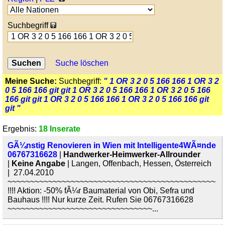
Suchbegriff
Suche löschen
Meine Suche:
Suchbegriff:
" 1 OR 3 2 0 5 166 166 1 OR 3 2
0 5 166 166 git git 1 OR 3 2 0 5 166 166 1 OR 3 2 0 5 166
166 git git 1 OR 3 2 0 5 166 166 1 OR 3 2 0 5 166 166 git
git "
Ergebnis:
18 Inserate
GÃ¼nstig Renovieren in Wien mit Intelligente4WÃ¤nde
06767316628
|
Handwerker-Heimwerker-Allrounder
|
Keine Angabe
| Langen, Offenbach, Hessen, Österreich
| 27.04.2010
~~~~~~~~~~~~~~~~~~~~~~~~~~~~~~~~~~~~~~~~~~~~~~
!!!! Aktion: -50% fÃ¼r Baumaterial von Obi, Sefra und
Bauhaus !!!! Nur kurze Zeit. Rufen Sie 06767316628
~~~~~~~~~~~~~~~~~~~~~~~~~~~~~~~~...