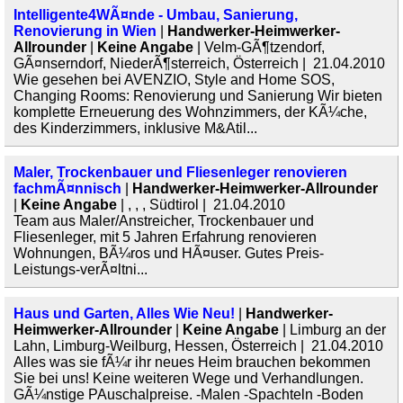
Intelligente4WÃ¤nde - Umbau, Sanierung,
Renovierung in Wien
|
Handwerker-Heimwerker-
Allrounder
|
Keine Angabe
| Velm-GÃ¶tzendorf,
GÃ¤nserndorf, NiederÃ¶sterreich, Österreich | 21.04.2010
Wie gesehen bei AVENZIO, Style and Home SOS,
Changing Rooms: Renovierung und Sanierung Wir bieten
komplette Erneuerung des Wohnzimmers, der KÃ¼che,
des Kinderzimmers, inklusive M&Atil...
Maler, Trockenbauer und Fliesenleger renovieren
fachmÃ¤nnisch
|
Handwerker-Heimwerker-Allrounder
|
Keine Angabe
| , , , Südtirol | 21.04.2010
Team aus Maler/Anstreicher, Trockenbauer und
Fliesenleger, mit 5 Jahren Erfahrung renovieren
Wohnungen, BÃ¼ros und HÃ¤user. Gutes Preis-
Leistungs-verÃ¤ltni...
Haus und Garten, Alles Wie Neu!
|
Handwerker-
Heimwerker-Allrounder
|
Keine Angabe
| Limburg an der
Lahn, Limburg-Weilburg, Hessen, Österreich | 21.04.2010
Alles was sie fÃ¼r ihr neues Heim brauchen bekommen
Sie bei uns! Keine weiteren Wege und Verhandlungen.
GÃ¼nstige PAuschalpreise. -Malen -Spachteln -Boden