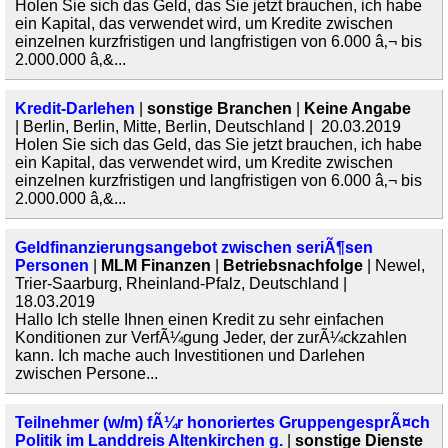
Holen Sie sich das Geld, das Sie jetzt brauchen, ich habe
ein Kapital, das verwendet wird, um Kredite zwischen
einzelnen kurzfristigen und langfristigen von 6.000 â‚¬ bis
2.000.000 â‚&...
Kredit-Darlehen
|
sonstige Branchen
|
Keine Angabe
| Berlin, Berlin, Mitte, Berlin, Deutschland | 20.03.2019
Holen Sie sich das Geld, das Sie jetzt brauchen, ich habe
ein Kapital, das verwendet wird, um Kredite zwischen
einzelnen kurzfristigen und langfristigen von 6.000 â‚¬ bis
2.000.000 â‚&...
Geldfinanzierungsangebot zwischen seriÃ¶sen
Personen
|
MLM Finanzen
|
Betriebsnachfolge
| Newel,
Trier-Saarburg, Rheinland-Pfalz, Deutschland |
18.03.2019
Hallo Ich stelle Ihnen einen Kredit zu sehr einfachen
Konditionen zur VerfÃ¼gung Jeder, der zurÃ¼ckzahlen
kann. Ich mache auch Investitionen und Darlehen
zwischen Persone...
Teilnehmer (w/m) fÃ¼r honoriertes GruppengesprÃ¤ch
Politik im Landdreis Altenkirchen g.
|
sonstige Dienste