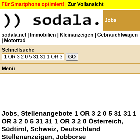
Für Smartphone optimiert!
|
Zur Vollansicht
Jobs
sodala.net
| Immobilien
| Kleinanzeigen
| Gebrauchtwagen
| Motorrad
Schnellsuche
Menü
Jobs, Stellenangebote 1 OR 3 2 0 5 31 31 1
OR 3 2 0 5 31 31 1 OR 3 2 0 Österreich,
Südtirol, Schweiz, Deutschland
Stellenanzeigen, Jobbörse