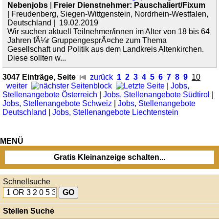
Nebenjobs
|
Freier Dienstnehmer: Pauschaliert/Fixum
| Freudenberg, Siegen-Wittgenstein, Nordrhein-Westfalen,
Deutschland | 19.02.2019
Wir suchen aktuell Teilnehmer/innen im Alter von 18 bis 64
Jahren fÃ¼r GruppengesprÃ¤che zum Thema
Gesellschaft und Politik aus dem Landkreis Altenkirchen.
Diese sollten w...
3047 Einträge, Seite
zurück
1
2
3
4
5
6
7
8
9
10
weiter
|
Jobs,
Stellenangebote Österreich
|
Jobs, Stellenangebote Südtirol
|
Jobs, Stellenangebote Schweiz
|
Jobs, Stellenangebote
Deutschland
|
Jobs, Stellenangebote Liechtenstein
MENÜ
Gratis Kleinanzeige schalten...
Schnellsuche
Stellen Suche