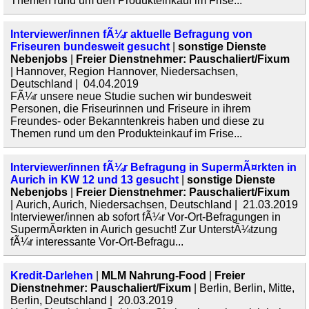
Themen rund um den Produkteinkauf im Frise...
Interviewer/innen fÃ¼r aktuelle Befragung von
Friseuren bundesweit gesucht
|
sonstige Dienste
Nebenjobs
|
Freier Dienstnehmer: Pauschaliert/Fixum
| Hannover, Region Hannover, Niedersachsen,
Deutschland | 04.04.2019
FÃ¼r unsere neue Studie suchen wir bundesweit
Personen, die Friseurinnen und Friseure in ihrem
Freundes- oder Bekanntenkreis haben und diese zu
Themen rund um den Produkteinkauf im Frise...
Interviewer/innen fÃ¼r Befragung in SupermÃ¤rkten in
Aurich in KW 12 und 13 gesucht
|
sonstige Dienste
Nebenjobs
|
Freier Dienstnehmer: Pauschaliert/Fixum
| Aurich, Aurich, Niedersachsen, Deutschland | 21.03.2019
Interviewer/innen ab sofort fÃ¼r Vor-Ort-Befragungen in
SupermÃ¤rkten in Aurich gesucht! Zur UnterstÃ¼tzung
fÃ¼r interessante Vor-Ort-Befragu...
Kredit-Darlehen
|
MLM Nahrung-Food
|
Freier
Dienstnehmer: Pauschaliert/Fixum
| Berlin, Berlin, Mitte,
Berlin, Deutschland | 20.03.2019