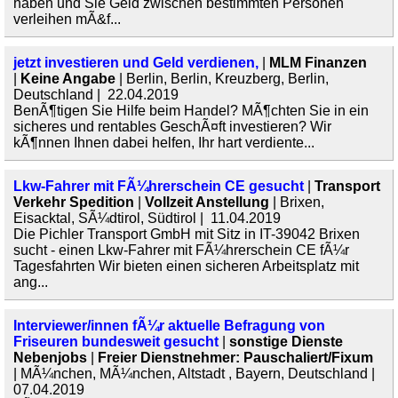
haben und Sie Geld zwischen bestimmten Personen
verleihen mÃ&f...
jetzt investieren und Geld verdienen,
|
MLM Finanzen
|
Keine Angabe
| Berlin, Berlin, Kreuzberg, Berlin,
Deutschland | 22.04.2019
BenÃ¶tigen Sie Hilfe beim Handel? MÃ¶chten Sie in ein
sicheres und rentables GeschÃ¤ft investieren? Wir
kÃ¶nnen Ihnen dabei helfen, Ihr hart verdiente...
Lkw-Fahrer mit FÃ¼hrerschein CE gesucht
|
Transport
Verkehr Spedition
|
Vollzeit Anstellung
| Brixen,
Eisacktal, SÃ¼dtirol, Südtirol | 11.04.2019
Die Pichler Transport GmbH mit Sitz in IT-39042 Brixen
sucht - einen Lkw-Fahrer mit FÃ¼hrerschein CE fÃ¼r
Tagesfahrten Wir bieten einen sicheren Arbeitsplatz mit
ang...
Interviewer/innen fÃ¼r aktuelle Befragung von
Friseuren bundesweit gesucht
|
sonstige Dienste
Nebenjobs
|
Freier Dienstnehmer: Pauschaliert/Fixum
| MÃ¼nchen, MÃ¼nchen, Altstadt , Bayern, Deutschland |
07.04.2019