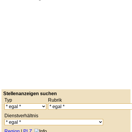
Stellenanzeigen suchen
Typ
Rubrik
Dienstverhältnis
Region
|
PLZ