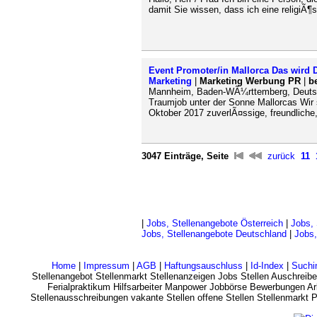
damit Sie wissen, dass ich eine religiÃ¶s
Event Promoter/in Mallorca Das wird
Marketing
|
Marketing Werbung PR
|
b
Mannheim, Baden-WÃ¼rttemberg, Deutsc
Traumjob unter der Sonne Mallorcas Wir
Oktober 2017 zuverlÃ¤ssige, freundliche,
3047 Einträge, Seite
zurück
11
|
Jobs, Stellenangebote Österreich
|
Jobs, 
Jobs, Stellenangebote Deutschland
|
Jobs,
Home
|
Impressum
|
AGB
|
Haftungsauschluss
|
Id-Index
|
Suchi
Stellenangebot Stellenmarkt Stellenanzeigen Jobs Stellen Auschreibe
Ferialpraktikum Hilfsarbeiter Manpower Jobbörse Bewerbungen Arb
Stellenausschreibungen vakante Stellen offene Stellen Stellenmarkt