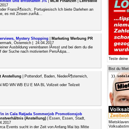
immten und ernsthaften 3%
|
MLM Finanzen
|
Lehrstelle
.2017
oder FranzÃ¶sisch;. Portugiesisch Ich biete Darlehen an
e, es mit Zinsen zurÃ&...
terviews, Mystery Shopping
|
Marketing Werbung PR
iermark, Österreich | 24.04.2017
deiner Ausbildung vereinbaren lÃ¤sst und bei dem du die
auf der Suche nach motivierten PersÃ&pa...
Teste deine
Bist du Mie
it Anstellung
| Pottendorf, Baden, NiederÃ¶sterreich,
BN MD WN WB EU E MA BL Vollzeit oder Teilzeit
r/in in Cala Ratjada Sommerjob Promotionsjob
enstverhältnis (Anstellung)
| Essen, Essen, Stadt,
Mietsklaven
04.2017
Volksabsti
ca Events sucht in der Zeit von Anfang Mai bis Mitte