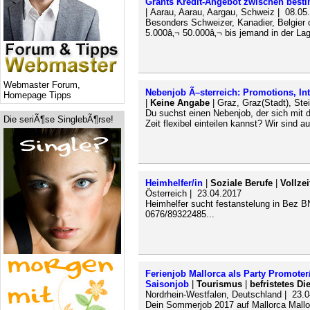
Grants Kredit-Angebot zwischen best
| Aarau, Aarau, Aargau, Schweiz | 08.05
Besonders Schweizer, Kanadier, Belgier 
5.000â‚¬ 50.000â‚¬ bis jemand in der Lag
Webmaster Forum,
Nebenjob Ã–sterreich: Promotions, In
Homepage Tipps
|
Keine Angabe
| Graz, Graz(Stadt), Ste
Du suchst einen Nebenjob, der sich mit 
Die seriÃ¶se SinglebÃ¶rse!
Zeit flexibel einteilen kannst? Wir sind 
Heimhelfer/in
|
Soziale Berufe
|
Vollze
Österreich | 23.04.2017
Heimhelfer sucht festanstelung in Bez 
0676/89322485...
Ferienjob Mallorca als Party Promote
Saisonjob
|
Tourismus
|
befristetes Di
Nordrhein-Westfalen, Deutschland | 23.
Dein Sommerjob 2017 auf Mallorca Mallor