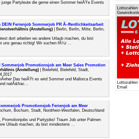
e junge Partyleute die gerne einen Sommer heiÃŸe Events
Lottozahlen 
Gewinnkontr
 DEIN Ferienjob Sommerjob PR Ã–ffentlichkeitsarbeit
Dienstverhältnis (Anstellung)
| Berlin, Berlin, Mitte, Berlin,
st dort arbeiten wo andere Urlaub machen, du bist
i uns genau richtig! Wir suchen fÃ¼r ...
EIN Sommerjob Promotionsjob am Meer Sales Promotion
rhältnis (Anstellung)
| Bielefeld, Bielefeld, Stadt,
04.2017
nÃ¤her Das heiÃŸt es wird Sommer und Mallorca Events
Lottozahlen
nd natÃ&frac...
Email
 Sommerjob Promotionsjob Ferienjob am Meer
ochum, Bochum, Stadt, Nordrhein-Westfalen, Deutschland
, Promotionjobs und Partyjobs! Traum Job unter Palmen
re Urlaub machen, du bist mindestens ...