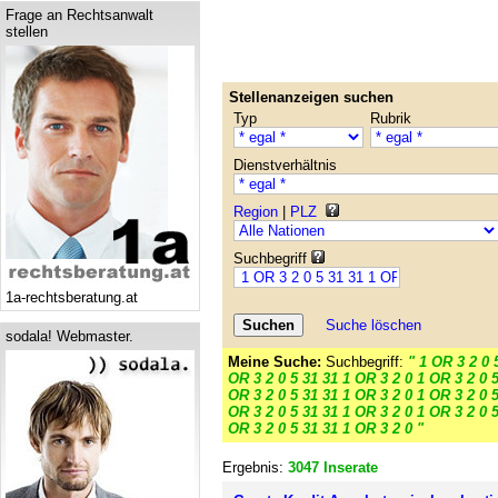
Frage an Rechtsanwalt
stellen
Stellenanzeigen suchen
Typ
Rubrik
Dienstverhältnis
Region
|
PLZ
Suchbegriff
1a-rechtsberatung.at
Suche löschen
sodala! Webmaster.
Meine Suche:
Suchbegriff:
" 1 OR 3 2 0 
OR 3 2 0 5 31 31 1 OR 3 2 0 1 OR 3 2 0 5
OR 3 2 0 5 31 31 1 OR 3 2 0 1 OR 3 2 0 5
OR 3 2 0 5 31 31 1 OR 3 2 0 1 OR 3 2 0 5
OR 3 2 0 5 31 31 1 OR 3 2 0 "
Ergebnis:
3047 Inserate