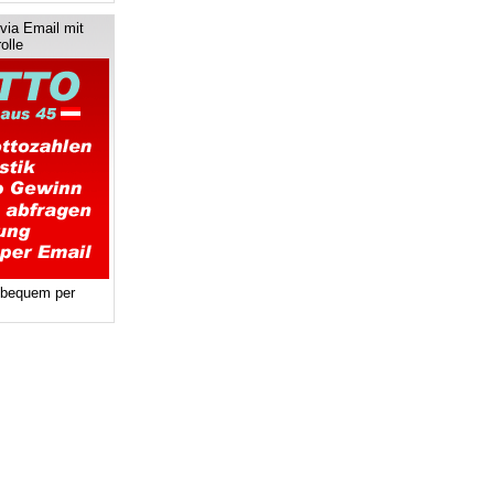
via Email mit
olle
 bequem per