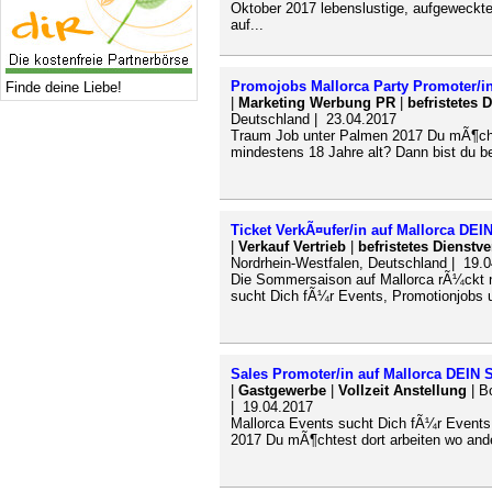
Oktober 2017 lebenslustige, aufgeweckt
auf...
Promojobs Mallorca Party Promoter/in
Finde deine Liebe!
|
Marketing Werbung PR
|
befristetes 
Deutschland | 23.04.2017
Traum Job unter Palmen 2017 Du mÃ¶chte
mindestens 18 Jahre alt? Dann bist du be
Ticket VerkÃ¤ufer/in auf Mallorca D
|
Verkauf Vertrieb
|
befristetes Dienstve
Nordrhein-Westfalen, Deutschland | 19.
Die Sommersaison auf Mallorca rÃ¼ckt 
sucht Dich fÃ¼r Events, Promotionjobs u
Sales Promoter/in auf Mallorca DEIN
|
Gastgewerbe
|
Vollzeit Anstellung
| B
| 19.04.2017
Mallorca Events sucht Dich fÃ¼r Events
2017 Du mÃ¶chtest dort arbeiten wo ande