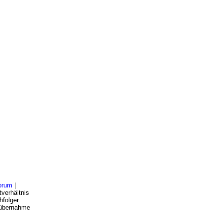
orum
|
verhältnis
hfolger
bsübernahme