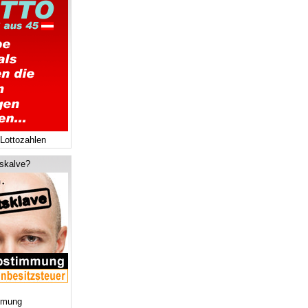
 Lottozahlen
tskalve?
mmung