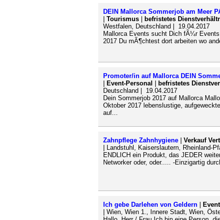
DEIN Mallorca Sommerjob am Meer 
|
Tourismus
|
befristetes Dienstverhält
Westfalen, Deutschland | 19.04.2017
Mallorca Events sucht Dich fÃ¼r Events
2017 Du mÃ¶chtest dort arbeiten wo ande
Promoter/in auf Mallorca DEIN Somme
|
Event-Personal
|
befristetes Dienstve
Deutschland | 19.04.2017
Dein Sommerjob 2017 auf Mallorca Mallor
Oktober 2017 lebenslustige, aufgeweckt
auf...
Zahnpflege Zahnhygiene
|
Verkauf Vert
| Landstuhl, Kaiserslautern, Rheinland-P
ENDLICH ein Produkt, das JEDER weiterem
Networker oder, oder..... -Einzigartig dur
Ich gebe Darlehen von Geldern
|
Event
| Wien, Wien 1., Innere Stadt, Wien, Öst
Hallo, Herr / Frau Ich bin eine Person, 