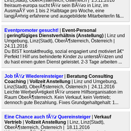
Linz(Stadt), OberÃ¶sterreich, Österreich | 25.11.2016
freiraum-europa sucht fÃ¼r sein BÃ¼ro in Linz, im
AusmaÃŸ von 1 bis 2 Halbtage pro Woche, eine
langjÃ¤hrig erfahrene und ausgebildete Mitarbeiter/in f&...
Eventpromoter gesucht!
|
Event-Personal
|
geringfügiges Dienstverhältnis (Anstellung)
| Linz und
Umgebung, Linz(Stadt), OberÃ¶sterreich, Österreich |
24.11.2016
Du BIST kontaktfreudig, sozial engagiert und motiviert â€“
Perfekt ! Hilf uns behinderte Kinder zu unterstÃ¼tzen und
du hast einen guten Dienst geleistet. 2-3 Tage arbeiten ...
Job fÃ¼r Wiedereinsteiger
|
Beratung Consulting
Coaching
|
Vollzeit Anstellung
| Linz und Umgebung,
Linz(Stadt), OberÃ¶sterreich, Österreich | 24.11.2016
Leichte WerbetÃ¤tigkeit fÃ¼r unsere Hilfsorganisation im
Raum OberÃ¶sterreich. Kein Verkauf, kein Vertrieb;
dennoch gute Bezahlung. Fixes Grundgehaltgehalt: 1...
Eine Chance auch fÃ¼r Quereinsteiger
|
Verkauf
Vertrieb
|
Vollzeit Anstellung
| Linz, Linz(Stadt),
OberÃ¶sterreich, Österreich | 18.11.2016