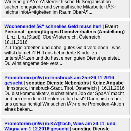
Wir eine groÃŸe Ã¶sterreichische Hilfsorganisation-
suchen engagierte und sympathische Mitarbeiter fÃ¼r
leichte InfotÃ¤tigkeiten im Raum OberÃ¶...
Wochenende! â€“ schnelles Geld muss her!
|
Event-
Personal
|
geringfügiges Dienstverhältnis (Anstellung)
| Linz, Linz(Stadt), OberÃ¶sterreich, Österreich |
18.11.2016
2-3 Tage arbeiten und dabei gutes Geld verdienen - was
willst du mehr? Hilf uns behinderte Kinder zu
unterstÃ¼tzen und du hast einen guten Dienst geleistet.
Du wirst angemeldet- vers...
Promotoren (m/w) in Innsbruck am 25.+26.11.2016
gesucht
|
sonstige Dienste Nebenjobs
|
Keine Angabe
| Innsbruck, Innsbruck-Stadt, Tirol, Österreich | 16.11.2016
Du bist kommunikativ, suchst einen Job der SpaÃŸ macht
und bei dem du mit Leuten zu tun hast? Dann bist du bei
uns genau richtig! Wir suchen fÃ¼r eine Promotion-Aktion
eines bekan...
Promotoren (m/w) in KÃ¶flach, Wies am 24.11. und
Wagna am 1.12.2016 gesucht
|
sonstige Dienste