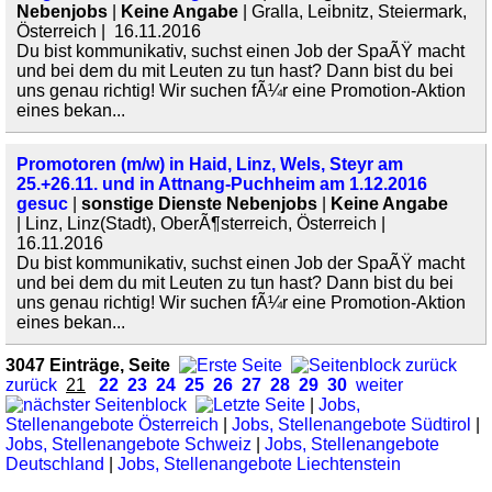
Nebenjobs
|
Keine Angabe
| Gralla, Leibnitz, Steiermark,
Österreich | 16.11.2016
Du bist kommunikativ, suchst einen Job der SpaÃŸ macht
und bei dem du mit Leuten zu tun hast? Dann bist du bei
uns genau richtig! Wir suchen fÃ¼r eine Promotion-Aktion
eines bekan...
Promotoren (m/w) in Haid, Linz, Wels, Steyr am
25.+26.11. und in Attnang-Puchheim am 1.12.2016
gesuc
|
sonstige Dienste Nebenjobs
|
Keine Angabe
| Linz, Linz(Stadt), OberÃ¶sterreich, Österreich |
16.11.2016
Du bist kommunikativ, suchst einen Job der SpaÃŸ macht
und bei dem du mit Leuten zu tun hast? Dann bist du bei
uns genau richtig! Wir suchen fÃ¼r eine Promotion-Aktion
eines bekan...
3047 Einträge, Seite
zurück
21
22
23
24
25
26
27
28
29
30
weiter
|
Jobs,
Stellenangebote Österreich
|
Jobs, Stellenangebote Südtirol
|
Jobs, Stellenangebote Schweiz
|
Jobs, Stellenangebote
Deutschland
|
Jobs, Stellenangebote Liechtenstein