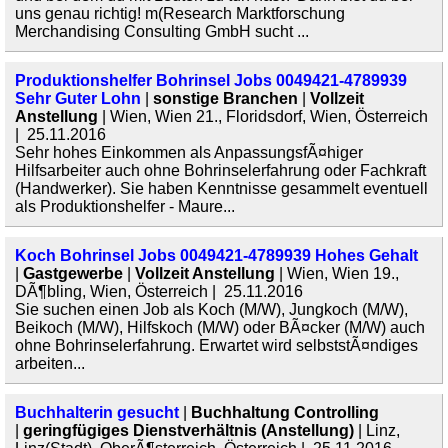
uns genau richtig! m(Research Marktforschung
Merchandising Consulting GmbH sucht ...
Produktionshelfer Bohrinsel Jobs 0049421-4789939
Sehr Guter Lohn
|
sonstige Branchen
|
Vollzeit
Anstellung
| Wien, Wien 21., Floridsdorf, Wien, Österreich
| 25.11.2016
Sehr hohes Einkommen als AnpassungsfÃ¤higer
Hilfsarbeiter auch ohne Bohrinselerfahrung oder Fachkraft
(Handwerker). Sie haben Kenntnisse gesammelt eventuell
als Produktionshelfer - Maure...
Koch Bohrinsel Jobs 0049421-4789939 Hohes Gehalt
|
Gastgewerbe
|
Vollzeit Anstellung
| Wien, Wien 19.,
DÃ¶bling, Wien, Österreich | 25.11.2016
Sie suchen einen Job als Koch (M/W), Jungkoch (M/W),
Beikoch (M/W), Hilfskoch (M/W) oder BÃ¤cker (M/W) auch
ohne Bohrinselerfahrung. Erwartet wird selbststÃ¤ndiges
arbeiten...
Buchhalterin gesucht
|
Buchhaltung Controlling
|
geringfügiges Dienstverhältnis (Anstellung)
| Linz,