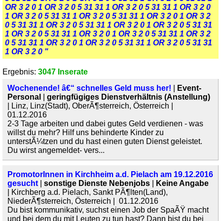
OR 3 2 0 1 OR 3 2 0 5 31 31 1 OR 3 2 0 5 31 31 1 OR 3 2 0
1 OR 3 2 0 5 31 31 1 OR 3 2 0 5 31 31 1 OR 3 2 0 1 OR 3 2
0 5 31 31 1 OR 3 2 0 5 31 31 1 OR 3 2 0 1 OR 3 2 0 5 31 31
1 OR 3 2 0 5 31 31 1 OR 3 2 0 1 OR 3 2 0 5 31 31 1 OR 3 2
0 5 31 31 1 OR 3 2 0 1 OR 3 2 0 5 31 31 1 OR 3 2 0 5 31 31
1 OR 3 2 0 "
Ergebnis:
3047 Inserate
Wochenende! â€“ schnelles Geld muss her!
|
Event-
Personal
|
geringfügiges Dienstverhältnis (Anstellung)
| Linz, Linz(Stadt), OberÃ¶sterreich, Österreich |
01.12.2016
2-3 Tage arbeiten und dabei gutes Geld verdienen - was
willst du mehr? Hilf uns behinderte Kinder zu
unterstÃ¼tzen und du hast einen guten Dienst geleistet.
Du wirst angemeldet- vers...
PromotorInnen in Kirchheim a.d. Pielach am 19.12.2016
gesucht
|
sonstige Dienste Nebenjobs
|
Keine Angabe
| Kirchberg a.d. Pielach, Sankt PÃ¶lten(Land),
NiederÃ¶sterreich, Österreich | 01.12.2016
Du bist kommunikativ, suchst einen Job der SpaÃŸ macht
und bei dem du mit Leuten zu tun hast? Dann bist du bei