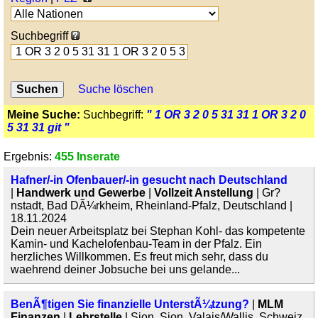
Suchbegriff
Suche löschen
Meine Suche:
Suchbegriff:
" 1 OR 3 2 0 5 31 31 1 OR 3 2 0
5 31 31 git "
Ergebnis:
455 Inserate
Hafner/-in Ofenbauer/-in gesucht nach Deutschland
|
Handwerk und Gewerbe
|
Vollzeit Anstellung
| Gr?
nstadt, Bad DÃ¼rkheim, Rheinland-Pfalz, Deutschland |
18.11.2024
Dein neuer Arbeitsplatz bei Stephan Kohl- das kompetente
Kamin- und Kachelofenbau-Team in der Pfalz. Ein
herzliches Willkommen. Es freut mich sehr, dass du
waehrend deiner Jobsuche bei uns gelande...
BenÃ¶tigen Sie finanzielle UnterstÃ¼tzung?
|
MLM
Finanzen
|
Lehrstelle
| Sion, Sion, Valais/Wallis, Schweiz