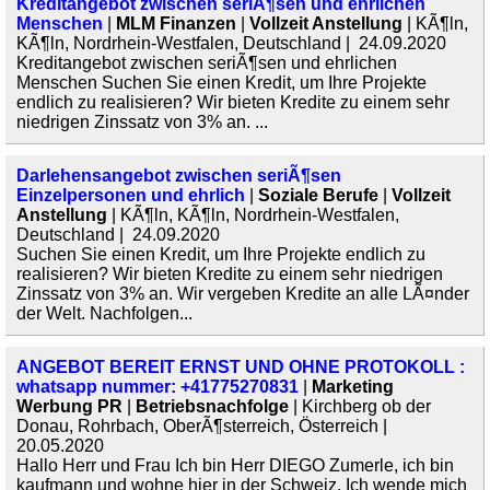
Kreditangebot zwischen seriÃ¶sen und ehrlichen
Menschen
|
MLM Finanzen
|
Vollzeit Anstellung
| KÃ¶ln,
KÃ¶ln, Nordrhein-Westfalen, Deutschland | 24.09.2020
Kreditangebot zwischen seriÃ¶sen und ehrlichen
Menschen Suchen Sie einen Kredit, um Ihre Projekte
endlich zu realisieren? Wir bieten Kredite zu einem sehr
niedrigen Zinssatz von 3% an. ...
Darlehensangebot zwischen seriÃ¶sen
Einzelpersonen und ehrlich
|
Soziale Berufe
|
Vollzeit
Anstellung
| KÃ¶ln, KÃ¶ln, Nordrhein-Westfalen,
Deutschland | 24.09.2020
Suchen Sie einen Kredit, um Ihre Projekte endlich zu
realisieren? Wir bieten Kredite zu einem sehr niedrigen
Zinssatz von 3% an. Wir vergeben Kredite an alle LÃ¤nder
der Welt. Nachfolgen...
ANGEBOT BEREIT ERNST UND OHNE PROTOKOLL :
whatsapp nummer: +41775270831
|
Marketing
Werbung PR
|
Betriebsnachfolge
| Kirchberg ob der
Donau, Rohrbach, OberÃ¶sterreich, Österreich |
20.05.2020
Hallo Herr und Frau Ich bin Herr DIEGO Zumerle, ich bin
kaufmann und wohne hier in der Schweiz. Ich wende mich