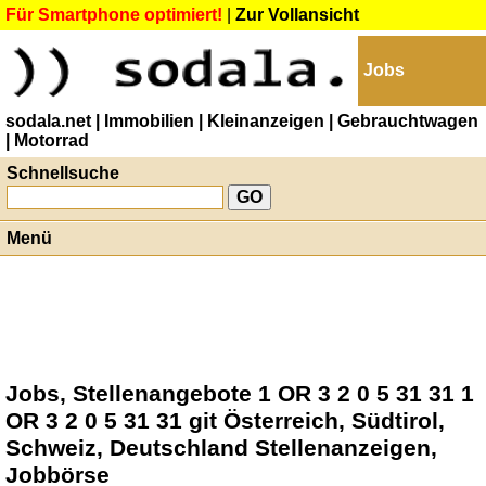
Für Smartphone optimiert!
|
Zur Vollansicht
Jobs
sodala.net
| Immobilien
| Kleinanzeigen
| Gebrauchtwagen
| Motorrad
Schnellsuche
Menü
Jobs, Stellenangebote 1 OR 3 2 0 5 31 31 1
OR 3 2 0 5 31 31 git Österreich, Südtirol,
Schweiz, Deutschland Stellenanzeigen,
Jobbörse