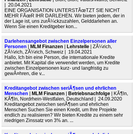
| 20.04.2021
EINE ORGANISATION UNTERSTÃœTZT SIE NICHT
MEHR FÃœR IHR DARLEHEN. Wir bieten jedem, der in
der Lage ist, uns zurÃ¼ckzuzahlen, Gelddarlehen an.
Wenn Sie einen Kreditgeber kon...
Darlehensangebot zwischen Einzelpersonen aller
Personen
|
MLM Finanzen
|
Lehrstelle
| ZÃ¼rich,
ZÃ¼rich, ZÃ¼rich, Schweiz | 19.04.2021
Hallo, Ich bin eine Person, die internationale Kredite
anbietet. Mit Kapital die verwendet werden, um Kredite
zwischen Einzelpersonen kurz- und langfristig zu
gewÃ¤hren, die v...
Kreditangebot zwischen seriÃ¶sen und ehrlichen
Menschen
|
MLM Finanzen
|
Betriebsnachfolge
| KÃ¶ln,
KÃ¶ln, Nordrhein-Westfalen, Deutschland | 24.09.2020
Kreditangebot zwischen seriÃ¶sen und ehrlichen
Menschen Suchen Sie einen Kredit, um Ihre Projekte
endlich zu realisieren? Wir bieten Kredite zu einem sehr
niedrigen Zinssatz von 3% an. ...