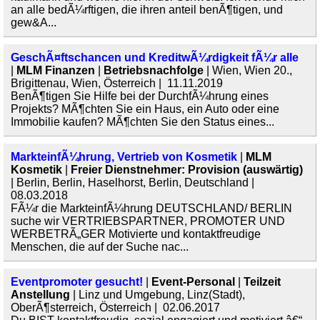
an alle bedÃ¼rftigen, die ihren anteil benÃ¶tigen, und
gew&A...
GeschÃ¤ftschancen und KreditwÃ¼rdigkeit fÃ¼r alle
|
MLM Finanzen
|
Betriebsnachfolge
| Wien, Wien 20.,
Brigittenau, Wien, Österreich | 11.11.2019
BenÃ¶tigen Sie Hilfe bei der DurchfÃ¼hrung eines
Projekts? MÃ¶chten Sie ein Haus, ein Auto oder eine
Immobilie kaufen? MÃ¶chten Sie den Status eines...
MarkteinfÃ¼hrung, Vertrieb von Kosmetik
|
MLM
Kosmetik
|
Freier Dienstnehmer: Provision (auswärtig)
| Berlin, Berlin, Haselhorst, Berlin, Deutschland |
08.03.2018
FÃ¼r die MarkteinfÃ¼hrung DEUTSCHLAND/ BERLIN
suche wir VERTRIEBSPARTNER, PROMOTER UND
WERBETRÃ„GER Motivierte und kontaktfreudige
Menschen, die auf der Suche nac...
Eventpromoter gesucht!
|
Event-Personal
|
Teilzeit
Anstellung
| Linz und Umgebung, Linz(Stadt),
OberÃ¶sterreich, Österreich | 02.06.2017