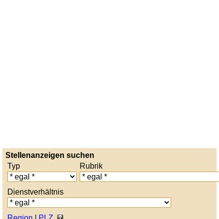
Stellenanzeigen suchen
Typ
Rubrik
Dienstverhältnis
Region
|
PLZ