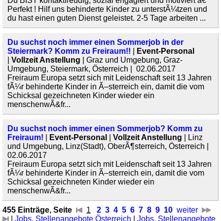
Du BIST kontaktfreudig, sozial engagiert und motiviert â€“
Perfekt ! Hilf uns behinderte Kinder zu unterstÃ¼tzen und
du hast einen guten Dienst geleistet. 2-5 Tage arbeiten ...
Du suchst noch immer einen Sommerjob in der
Steiermark? Komm zu Freiraum!!
|
Event-Personal
|
Vollzeit Anstellung
| Graz und Umgebung, Graz-
Umgebung, Steiermark, Österreich | 02.06.2017
Freiraum Europa setzt sich mit Leidenschaft seit 13 Jahren
fÃ¼r behinderte Kinder in Ã–sterreich ein, damit die vom
Schicksal gezeichneten Kinder wieder ein
menschenwÃ&fr...
Du suchst noch immer einen Sommerjob? Komm zu
Freiraum!
|
Event-Personal
|
Vollzeit Anstellung
| Linz
und Umgebung, Linz(Stadt), OberÃ¶sterreich, Österreich |
02.06.2017
Freiraum Europa setzt sich mit Leidenschaft seit 13 Jahren
fÃ¼r behinderte Kinder in Ã–sterreich ein, damit die vom
Schicksal gezeichneten Kinder wieder ein
menschenwÃ&fr...
455 Einträge, Seite
1
2
3
4
5
6
7
8
9
10
weiter
|
Jobs, Stellenangebote Österreich
|
Jobs, Stellenangebote