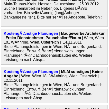
Main-Taunus-Kreis, Hessen, Deutschland | 25.09.2012
Suche Heimarbeit im Nebenjob. Eigenes BÃ¼ro
vorhanden. Bin selbstÃ¤ndig (langjÃ¤hriger
Bankangestellter ). Bitte nur seriÃ¶se Angebote. Telefon :
...
KostengÃ¼nstige Planungen
|
Baugewerbe Architekur
|
Freier Dienstnehmer: Pauschaliert/Fixum
| Wien, Wien
18., WÃ¤hring, Wien, Österreich | 14.11.2011
Biete Planungsleistungen in Wien, NÃ– und Burgenland:
Einreichung, Entwurf, BehÃ¶rdenabwicklungen,
Planungen fÃ¼r Dachbodenausbauten etc. Weitere
Leistungen nach Absp...
KostengÃ¼nstige Planungen
|
MLM sonstiges
|
Keine
Angabe
| Wien, Wien 18., WÃ¤hring, Wien, Österreich |
12.11.2011
Biete Planungsleistungen in Wien, NÃ– und Burgenland:
Einreichung, Entwurf, BehÃ¶rdenabwicklungen,
Planungen fÃ¼r Dachbodenausbauten etc. Weitere
Leistungen nach Absp...