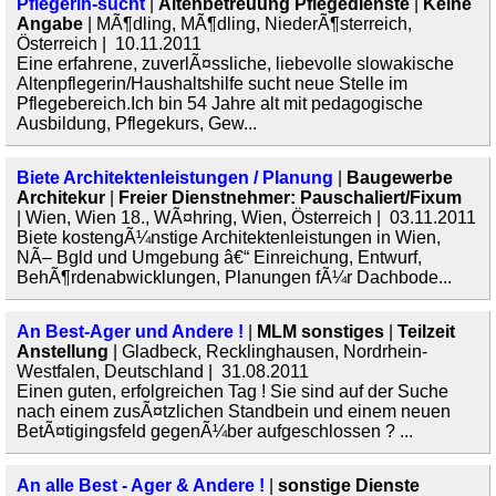
Pflegerin-sucht
|
Altenbetreuung Pflegedienste
|
Keine
Angabe
| MÃ¶dling, MÃ¶dling, NiederÃ¶sterreich,
Österreich | 10.11.2011
Eine erfahrene, zuverlÃ¤ssliche, liebevolle slowakische
Altenpflegerin/Haushaltshilfe sucht neue Stelle im
Pflegebereich.Ich bin 54 Jahre alt mit pedagogische
Ausbildung, Pflegekurs, Gew...
Biete Architektenleistungen / Planung
|
Baugewerbe
Architekur
|
Freier Dienstnehmer: Pauschaliert/Fixum
| Wien, Wien 18., WÃ¤hring, Wien, Österreich | 03.11.2011
Biete kostengÃ¼nstige Architektenleistungen in Wien,
NÃ– Bgld und Umgebung â€“ Einreichung, Entwurf,
BehÃ¶rdenabwicklungen, Planungen fÃ¼r Dachbode...
An Best-Ager und Andere !
|
MLM sonstiges
|
Teilzeit
Anstellung
| Gladbeck, Recklinghausen, Nordrhein-
Westfalen, Deutschland | 31.08.2011
Einen guten, erfolgreichen Tag ! Sie sind auf der Suche
nach einem zusÃ¤tzlichen Standbein und einem neuen
BetÃ¤tigingsfeld gegenÃ¼ber aufgeschlossen ? ...
An alle Best - Ager & Andere !
|
sonstige Dienste