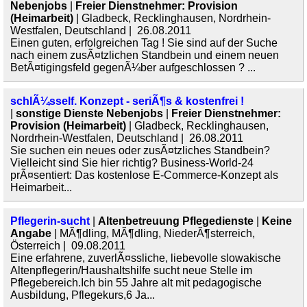
Nebenjobs
|
Freier Dienstnehmer: Provision
(Heimarbeit)
| Gladbeck, Recklinghausen, Nordrhein-
Westfalen, Deutschland | 26.08.2011
Einen guten, erfolgreichen Tag ! Sie sind auf der Suche
nach einem zusÃ¤tzlichen Standbein und einem neuen
BetÃ¤tigingsfeld gegenÃ¼ber aufgeschlossen ? ...
schlÃ¼sself. Konzept - seriÃ¶s & kostenfrei !
|
sonstige Dienste Nebenjobs
|
Freier Dienstnehmer:
Provision (Heimarbeit)
| Gladbeck, Recklinghausen,
Nordrhein-Westfalen, Deutschland | 26.08.2011
Sie suchen ein neues oder zusÃ¤tzliches Standbein?
Vielleicht sind Sie hier richtig? Business-World-24
prÃ¤sentiert: Das kostenlose E-Commerce-Konzept als
Heimarbeit...
Pflegerin-sucht
|
Altenbetreuung Pflegedienste
|
Keine
Angabe
| MÃ¶dling, MÃ¶dling, NiederÃ¶sterreich,
Österreich | 09.08.2011
Eine erfahrene, zuverlÃ¤ssliche, liebevolle slowakische
Altenpflegerin/Haushaltshilfe sucht neue Stelle im
Pflegebereich.Ich bin 55 Jahre alt mit pedagogische
Ausbildung, Pflegekurs,6 Ja...