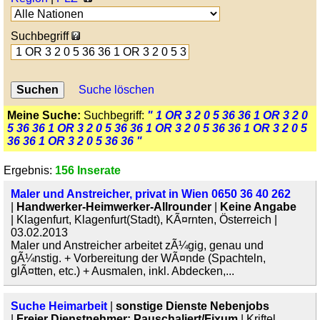
Suchbegriff
Suche löschen
Meine Suche:
Suchbegriff:
" 1 OR 3 2 0 5 36 36 1 OR 3 2 0
5 36 36 1 OR 3 2 0 5 36 36 1 OR 3 2 0 5 36 36 1 OR 3 2 0 5
36 36 1 OR 3 2 0 5 36 36 "
Ergebnis:
156 Inserate
Maler und Anstreicher, privat in Wien 0650 36 40 262
|
Handwerker-Heimwerker-Allrounder
|
Keine Angabe
| Klagenfurt, Klagenfurt(Stadt), KÃ¤rnten, Österreich |
03.02.2013
Maler und Anstreicher arbeitet zÃ¼gig, genau und
gÃ¼nstig. + Vorbereitung der WÃ¤nde (Spachteln,
glÃ¤tten, etc.) + Ausmalen, inkl. Abdecken,...
Suche Heimarbeit
|
sonstige Dienste Nebenjobs
|
Freier Dienstnehmer: Pauschaliert/Fixum
| Kriftel,