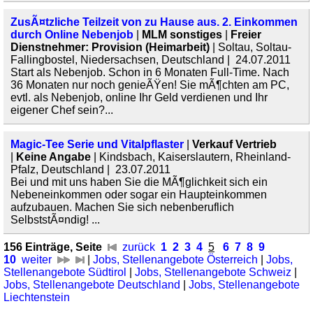
ZusÃ¤tzliche Teilzeit von zu Hause aus. 2. Einkommen
durch Online Nebenjob
|
MLM sonstiges
|
Freier
Dienstnehmer: Provision (Heimarbeit)
| Soltau, Soltau-
Fallingbostel, Niedersachsen, Deutschland | 24.07.2011
Start als Nebenjob. Schon in 6 Monaten Full-Time. Nach
36 Monaten nur noch genieÃŸen! Sie mÃ¶chten am PC,
evtl. als Nebenjob, online Ihr Geld verdienen und Ihr
eigener Chef sein?...
Magic-Tee Serie und Vitalpflaster
|
Verkauf Vertrieb
|
Keine Angabe
| Kindsbach, Kaiserslautern, Rheinland-
Pfalz, Deutschland | 23.07.2011
Bei und mit uns haben Sie die MÃ¶glichkeit sich ein
Nebeneinkommen oder sogar ein Haupteinkommen
aufzubauen. Machen Sie sich nebenberuflich
SelbststÃ¤ndig! ...
156 Einträge, Seite
zurück
1
2
3
4
5
6
7
8
9
10
weiter
|
Jobs, Stellenangebote Österreich
|
Jobs,
Stellenangebote Südtirol
|
Jobs, Stellenangebote Schweiz
|
Jobs, Stellenangebote Deutschland
|
Jobs, Stellenangebote
Liechtenstein