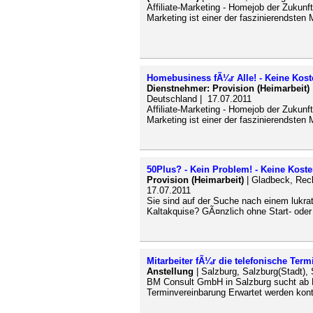
Affiliate-Marketing - Homejob der Zukunf
Marketing ist einer der faszinierendsten 
Homebusiness fÃ¼r Alle! - Keine Kost
Dienstnehmer: Provision (Heimarbeit)
Deutschland | 17.07.2011
Affiliate-Marketing - Homejob der Zukunf
Marketing ist einer der faszinierendsten 
50Plus? - Kein Problem! - Keine Koste
Provision (Heimarbeit)
| Gladbeck, Reck
17.07.2011
Sie sind auf der Suche nach einem lukr
Kaltakquise? GÃ¤nzlich ohne Start- oder 
Mitarbeiter fÃ¼r die telefonische Ter
Anstellung
| Salzburg, Salzburg(Stadt), 
BM Consult GmbH in Salzburg sucht ab Mi
Terminvereinbarung Erwartet werden kont