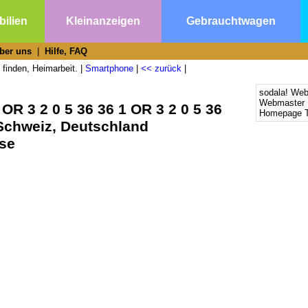
ilien
Kleinanzeigen
Gebrauchtwagen
ber uns
|
Hilfe, FAQ
 finden, Heimarbeit. |
Smartphone
|
<< zurück
|
sodala! We
Webmaster 
OR 3 2 0 5 36 36 1 OR 3 2 0 5 36
Homepage T
 Schweiz, Deutschland
rse