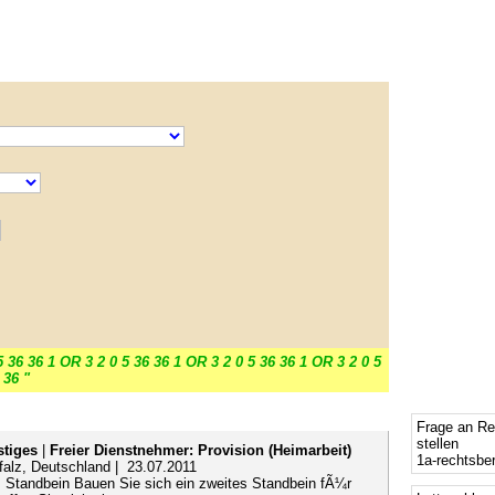
5 36 36 1 OR 3 2 0 5 36 36 1 OR 3 2 0 5 36 36 1 OR 3 2 0 5
 36 "
Frage an Re
stellen
tiges
|
Freier Dienstnehmer: Provision (Heimarbeit)
1a-rechtsbe
falz, Deutschland | 23.07.2011
s Standbein Bauen Sie sich ein zweites Standbein fÃ¼r