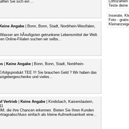
Lottozahlen
ffen Sie sich ein ...
Teste deine
Inserate, Kl
Foto - grati
Kleinanzeige
Keine Angabe
| Bonn, Bonn, Stadt, Nordrhein-Westfalen,
n Wasser am hÃ¤ufigsten getrunkene Lebensmittel der Welt.
n Online-Filialen suchen wir selbs...
bs
|
Keine Angabe
| Bonn, Bonn, Stadt, Nordrhein-
rfolgsprodukt TEE !!! Sie brauchen Geld ? Wir haben das
stgebergeschenke und vieles...
f Vertrieb
|
Keine Angabe
| Kindsbach, Kaiserslautern,
11
DM, die ihre Chancen erkennen. Bieten Sie Ihren Kunden
tragsabschluss einfach als kleine Aufmerksamkeit eine...