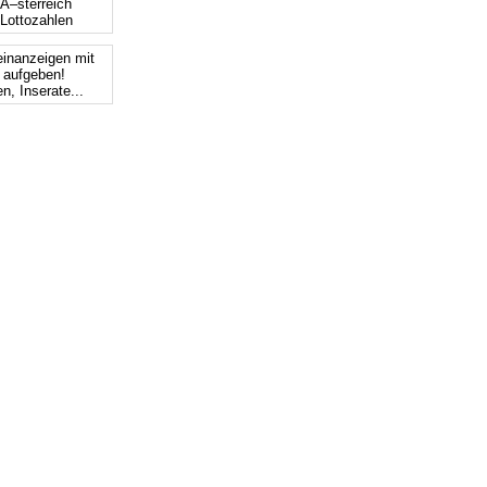
 Ã–sterreich
 Lottozahlen
einanzeigen mit
s aufgeben!
n, Inserate...