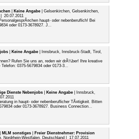
nchen
|
Keine Angabe
| Gelsenkirchen, Gelsenkirchen,
 | 20.07.2011
 PersonalgesprÃ¤chen haupt- oder nebenberuflich! Bei
9834 oder 0173-3678927. J...
jobs
|
Keine Angabe
| Innsbruck, Innsbruck-Stadt, Tirol,
nnen? Rufen Sie uns an, reden wir drÃ¼ber! Ihre kreative
 Telefon: 0375-5679834 oder 0173-3...
ige Dienste Nebenjobs
|
Keine Angabe
| Innsbruck,
.07.2011
Beratung in haupt- oder nebenberuflicher TÃ¤tigkeit. Bitten
679834 oder 0173-3678927. Business Connection...
|
MLM sonstiges
|
Freier Dienstnehmer: Provision
, Nordrhein-Westfalen, Deutschland | 17.07.2011