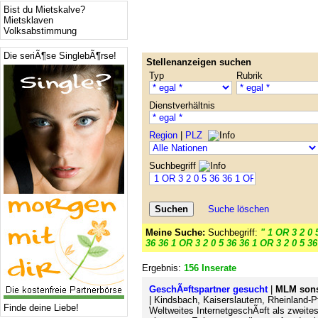
Bist du Mietskalve?
Mietsklaven
Volksabstimmung
Die seriÃ¶se SinglebÃ¶rse!
Stellenanzeigen suchen
Typ
Rubrik
Dienstverhältnis
Region
|
PLZ
Suchbegriff
Suche löschen
Meine Suche:
Suchbegriff:
" 1 OR 3 2 0 
36 36 1 OR 3 2 0 5 36 36 1 OR 3 2 0 5 36
Ergebnis:
156 Inserate
GeschÃ¤ftspartner gesucht
|
MLM sons
| Kindsbach, Kaiserslautern, Rheinland-P
Finde deine Liebe!
Weltweites InternetgeschÃ¤ft als zweite