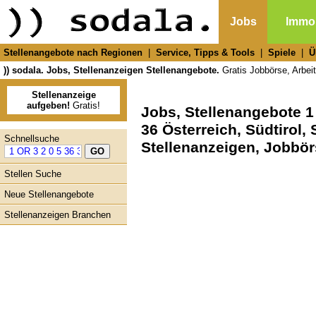
Jobs
Immob
Stellenangebote nach Regionen
|
Service, Tipps & Tools
|
Spiele
|
Ü
)) sodala. Jobs, Stellenanzeigen Stellenangebote.
Gratis Jobbörse, Arbeit
Stellenanzeige
aufgeben!
Gratis!
Jobs, Stellenangebote 1 
36 Österreich, Südtirol,
Schnellsuche
Stellenanzeigen, Jobbö
Stellen Suche
Neue Stellenangebote
Stellenanzeigen Branchen