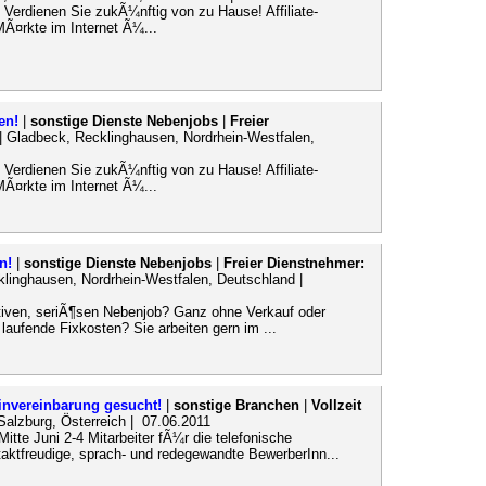
t Verdienen Sie zukÃ¼nftig von zu Hause! Affiliate-
MÃ¤rkte im Internet Ã¼...
en!
|
sonstige Dienste Nebenjobs
|
Freier
| Gladbeck, Recklinghausen, Nordrhein-Westfalen,
t Verdienen Sie zukÃ¼nftig von zu Hause! Affiliate-
MÃ¤rkte im Internet Ã¼...
n!
|
sonstige Dienste Nebenjobs
|
Freier Dienstnehmer:
linghausen, Nordrhein-Westfalen, Deutschland |
ativen, seriÃ¶sen Nebenjob? Ganz ohne Verkauf oder
laufende Fixkosten? Sie arbeiten gern im ...
minvereinbarung gesucht!
|
sonstige Branchen
|
Vollzeit
Salzburg, Österreich | 07.06.2011
tte Juni 2-4 Mitarbeiter fÃ¼r die telefonische
aktfreudige, sprach- und redegewandte BewerberInn...