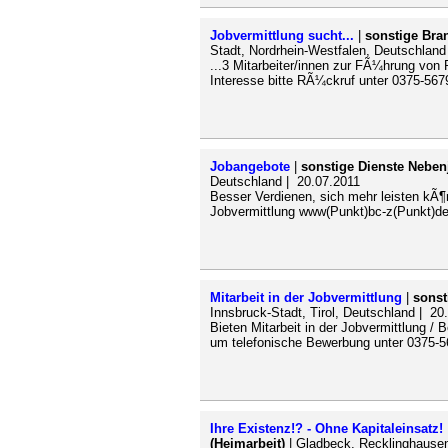
Jobvermittlung sucht...
|
sonstige Bra
Stadt, Nordrhein-Westfalen, Deutschland
...3 Mitarbeiter/innen zur FÃ¼hrung von
Interesse bitte RÃ¼ckruf unter 0375-567
Jobangebote
|
sonstige Dienste Neben
Deutschland | 20.07.2011
Besser Verdienen, sich mehr leisten kÃ¶
Jobvermittlung www(Punkt)bc-z(Punkt)de
Mitarbeit in der Jobvermittlung
|
sonst
Innsbruck-Stadt, Tirol, Deutschland | 20
Bieten Mitarbeit in der Jobvermittlung / 
um telefonische Bewerbung unter 0375-5
Ihre Existenz!? - Ohne Kapitaleinsatz!
(Heimarbeit)
| Gladbeck, Recklinghausen