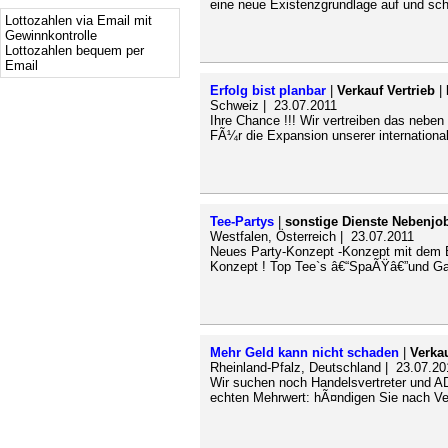
eine neue Existenzgrundlage auf und scha
Lottozahlen via Email mit
Gewinnkontrolle
Lottozahlen bequem per
Email
Erfolg bist planbar
|
Verkauf Vertrieb
|
Schweiz | 23.07.2011
Ihre Chance !!! Wir vertreiben das nebe
FÃ¼r die Expansion unserer internationale
Tee-Partys
|
sonstige Dienste Nebenjo
Westfalen, Österreich | 23.07.2011
Neues Party-Konzept -Konzept mit dem E
Konzept ! Top Tee`s â€“SpaÃŸâ€”und Ga
Mehr Geld kann nicht schaden
|
Verkau
Rheinland-Pfalz, Deutschland | 23.07.20
Wir suchen noch Handelsvertreter und A
echten Mehrwert: hÃ¤ndigen Sie nach Ver