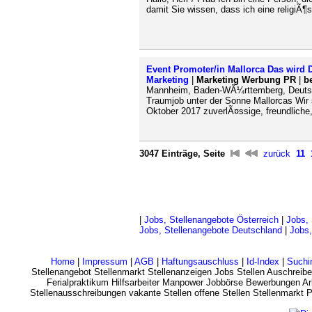
damit Sie wissen, dass ich eine religiÃ¶s
Event Promoter/in Mallorca Das wird
Marketing
|
Marketing Werbung PR
|
b
Mannheim, Baden-WÃ¼rttemberg, Deutsc
Traumjob unter der Sonne Mallorcas Wir
Oktober 2017 zuverlÃ¤ssige, freundliche,
3047 Einträge, Seite
zurück
11
|
Jobs, Stellenangebote Österreich
|
Jobs, 
Jobs, Stellenangebote Deutschland
|
Jobs,
Home
|
Impressum
|
AGB
|
Haftungsauschluss
|
Id-Index
|
Suchi
Stellenangebot Stellenmarkt Stellenanzeigen Jobs Stellen Auschreibe
Ferialpraktikum Hilfsarbeiter Manpower Jobbörse Bewerbungen Arb
Stellenausschreibungen vakante Stellen offene Stellen Stellenmarkt