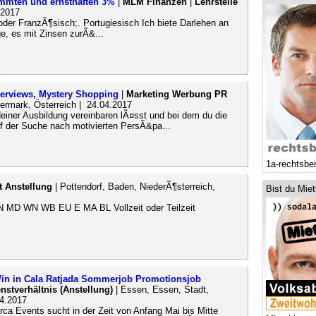
immten und ernsthaften 3%
|
MLM Finanzen
|
Lehrstelle
.2017
oder FranzÃ¶sisch;. Portugiesisch Ich biete Darlehen an
e, es mit Zinsen zurÃ&...
terviews, Mystery Shopping
|
Marketing Werbung PR
iermark, Österreich | 24.04.2017
deiner Ausbildung vereinbaren lÃ¤sst und bei dem du die
auf der Suche nach motivierten PersÃ&pa...
1a-rechtsbe
it Anstellung
| Pottendorf, Baden, NiederÃ¶sterreich,
Bist du Mie
BN MD WN WB EU E MA BL Vollzeit oder Teilzeit
r/in in Cala Ratjada Sommerjob Promotionsjob
enstverhältnis (Anstellung)
| Essen, Essen, Stadt,
04.2017
ca Events sucht in der Zeit von Anfang Mai bis Mitte