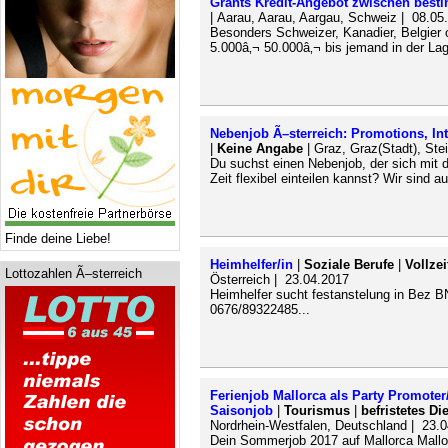
Grants Kredit-Angebot zwischen best
| Aarau, Aarau, Aargau, Schweiz | 08.05
Besonders Schweizer, Kanadier, Belgier 
5.000â‚¬ 50.000â‚¬ bis jemand in der Lag
Nebenjob Ã–sterreich: Promotions, In
|
Keine Angabe
| Graz, Graz(Stadt), Ste
Du suchst einen Nebenjob, der sich mit 
Zeit flexibel einteilen kannst? Wir sind 
Finde deine Liebe!
Heimhelfer/in
|
Soziale Berufe
|
Vollze
Lottozahlen Ã–sterreich
Österreich | 23.04.2017
Heimhelfer sucht festanstelung in Bez 
0676/89322485...
Ferienjob Mallorca als Party Promote
Saisonjob
|
Tourismus
|
befristetes Di
Nordrhein-Westfalen, Deutschland | 23.
Dein Sommerjob 2017 auf Mallorca Mallor