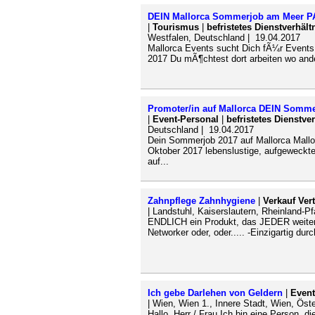
DEIN Mallorca Sommerjob am Meer 
|
Tourismus
|
befristetes Dienstverhält
Westfalen, Deutschland | 19.04.2017
Mallorca Events sucht Dich fÃ¼r Events
2017 Du mÃ¶chtest dort arbeiten wo ande
Promoter/in auf Mallorca DEIN Somme
|
Event-Personal
|
befristetes Dienstve
Deutschland | 19.04.2017
Dein Sommerjob 2017 auf Mallorca Mallor
Oktober 2017 lebenslustige, aufgeweckt
auf...
Zahnpflege Zahnhygiene
|
Verkauf Vert
| Landstuhl, Kaiserslautern, Rheinland-P
ENDLICH ein Produkt, das JEDER weiterem
Networker oder, oder..... -Einzigartig dur
Ich gebe Darlehen von Geldern
|
Event
| Wien, Wien 1., Innere Stadt, Wien, Öst
Hallo, Herr / Frau Ich bin eine Person, 