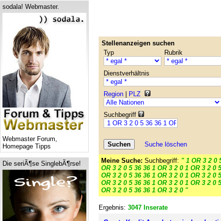
sodala! Webmaster.
Stellenanzeigen suchen
Typ
Rubrik
Dienstverhältnis
Region
|
PLZ
Suchbegriff
Webmaster Forum,
Suche löschen
Homepage Tipps
Meine Suche:
Suchbegriff:
" 1 OR 3 2 0 
Die seriÃ¶se SinglebÃ¶rse!
OR 3 2 0 5 36 36 1 OR 3 2 0 1 OR 3 2 0 5
OR 3 2 0 5 36 36 1 OR 3 2 0 1 OR 3 2 0 5
OR 3 2 0 5 36 36 1 OR 3 2 0 1 OR 3 2 0 5
OR 3 2 0 5 36 36 1 OR 3 2 0 "
Ergebnis:
3047 Inserate