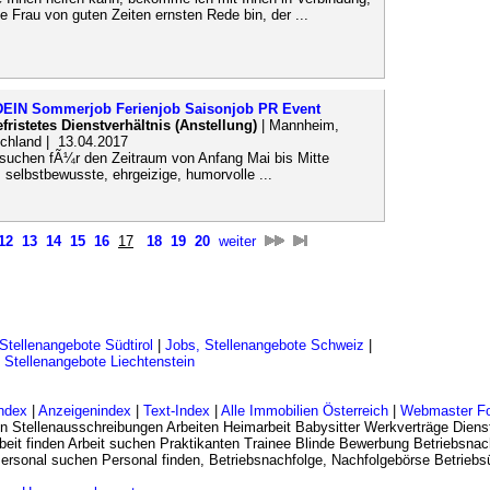
e Frau von guten Zeiten ernsten Rede bin, der ...
 DEIN Sommerjob Ferienjob Saisonjob PR Event
efristetes Dienstverhältnis (Anstellung)
| Mannheim,
hland | 13.04.2017
 suchen fÃ¼r den Zeitraum von Anfang Mai bis Mitte
 selbstbewusste, ehrgeizige, humorvolle ...
12
13
14
15
16
17
18
19
20
weiter
Stellenangebote Südtirol
|
Jobs, Stellenangebote Schweiz
|
 Stellenangebote Liechtenstein
ndex
|
Anzeigenindex
|
Text-Index
|
Alle Immobilien Österreich
|
Webmaster F
n Stellenausschreibungen Arbeiten Heimarbeit Babysitter Werkverträge Dienst
eit finden Arbeit suchen Praktikanten Trainee Blinde Bewerbung Betriebsnac
 Personal suchen Personal finden, Betriebsnachfolge, Nachfolgebörse Betrie