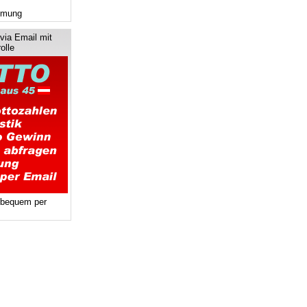
mmung
via Email mit
olle
 bequem per