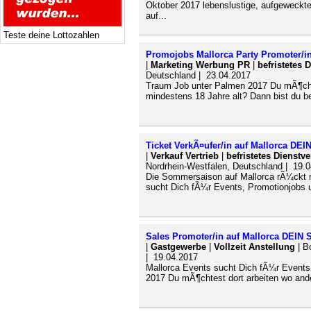
Oktober 2017 lebenslustige, aufgeweckt
auf...
Teste deine Lottozahlen
Promojobs Mallorca Party Promoter/in
|
Marketing Werbung PR
|
befristetes 
Deutschland | 23.04.2017
Traum Job unter Palmen 2017 Du mÃ¶chte
mindestens 18 Jahre alt? Dann bist du be
Ticket VerkÃ¤ufer/in auf Mallorca D
|
Verkauf Vertrieb
|
befristetes Dienstve
Nordrhein-Westfalen, Deutschland | 19.
Die Sommersaison auf Mallorca rÃ¼ckt 
sucht Dich fÃ¼r Events, Promotionjobs u
Sales Promoter/in auf Mallorca DEIN
|
Gastgewerbe
|
Vollzeit Anstellung
| B
| 19.04.2017
Mallorca Events sucht Dich fÃ¼r Events
2017 Du mÃ¶chtest dort arbeiten wo ande