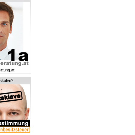
ratung.at
tskalve?