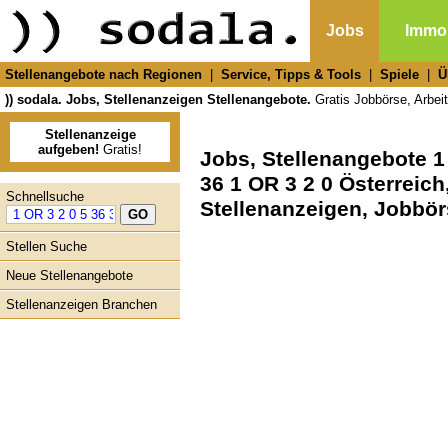
Jobs
Immob
Stellenangebote nach Regionen
|
Service, Tipps & Tools
|
Spiele
|
Ü
)) sodala. Jobs, Stellenanzeigen Stellenangebote.
Gratis Jobbörse, Arbeit
Stellenanzeige
aufgeben!
Gratis!
Jobs, Stellenangebote 1 
36 1 OR 3 2 0 Österreich
Schnellsuche
Stellenanzeigen, Jobbö
Stellen Suche
Neue Stellenangebote
Stellenanzeigen Branchen