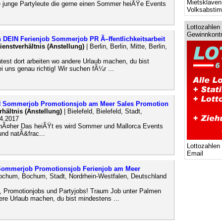
Mietsklaven
e junge Partyleute die gerne einen Sommer heiÃŸe Events
Volksabsti
Lottozahlen 
Gewinnkontr
 DEIN Ferienjob Sommerjob PR Ã–ffentlichkeitsarbeit
Dienstverhältnis (Anstellung)
| Berlin, Berlin, Mitte, Berlin,
st dort arbeiten wo andere Urlaub machen, du bist
i uns genau richtig! Wir suchen fÃ¼r ...
EIN Sommerjob Promotionsjob am Meer Sales Promotion
rhältnis (Anstellung)
| Bielefeld, Bielefeld, Stadt,
04.2017
nÃ¤her Das heiÃŸt es wird Sommer und Mallorca Events
nd natÃ&frac...
Lottozahlen
Email
 Sommerjob Promotionsjob Ferienjob am Meer
ochum, Bochum, Stadt, Nordrhein-Westfalen, Deutschland
, Promotionjobs und Partyjobs! Traum Job unter Palmen
re Urlaub machen, du bist mindestens ...