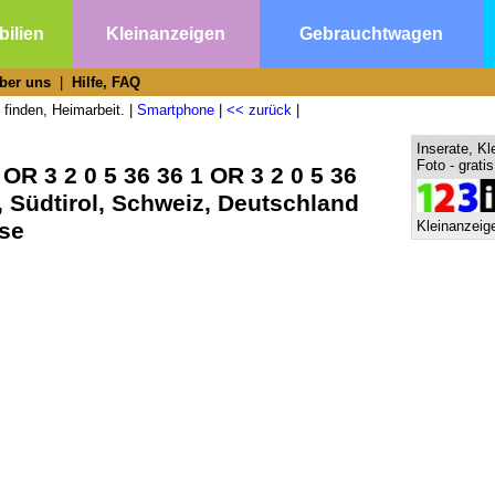
ilien
Kleinanzeigen
Gebrauchtwagen
ber uns
|
Hilfe, FAQ
 finden, Heimarbeit. |
Smartphone
|
<< zurück
|
Inserate, Kl
Foto - grati
OR 3 2 0 5 36 36 1 OR 3 2 0 5 36
, Südtirol, Schweiz, Deutschland
rse
Kleinanzeige