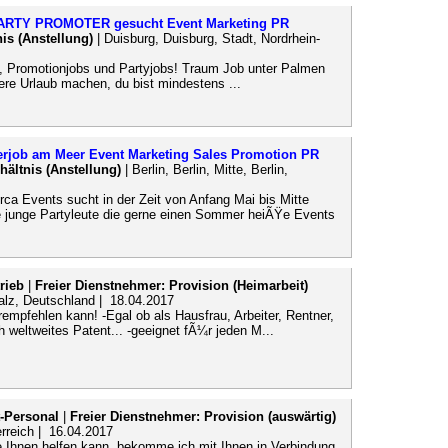
PARTY PROMOTER gesucht Event Marketing PR
nis (Anstellung)
| Duisburg, Duisburg, Stadt, Nordrhein-
, Promotionjobs und Partyjobs! Traum Job unter Palmen
re Urlaub machen, du bist mindestens ...
rjob am Meer Event Marketing Sales Promotion PR
rhältnis (Anstellung)
| Berlin, Berlin, Mitte, Berlin,
ca Events sucht in der Zeit von Anfang Mai bis Mitte
e junge Partyleute die gerne einen Sommer heiÃŸe Events
rieb
|
Freier Dienstnehmer: Provision (Heimarbeit)
falz, Deutschland | 18.04.2017
pfehlen kann! -Egal ob als Hausfrau, Arbeiter, Rentner,
ch weltweites Patent... -geeignet fÃ¼r jeden M...
-Personal
|
Freier Dienstnehmer: Provision (auswärtig)
erreich | 16.04.2017
die Ihnen helfen kann, bekomme ich mit Ihnen in Verbindung,