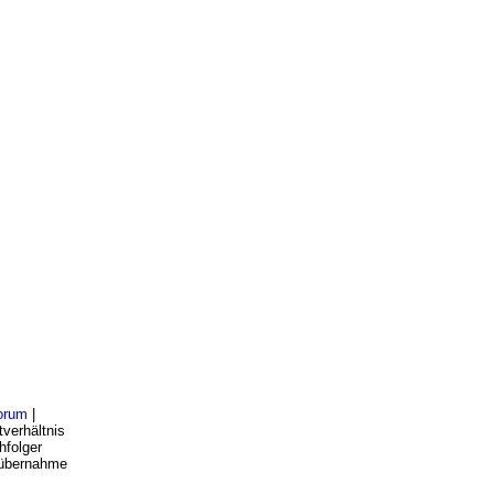
orum
|
verhältnis
hfolger
bsübernahme