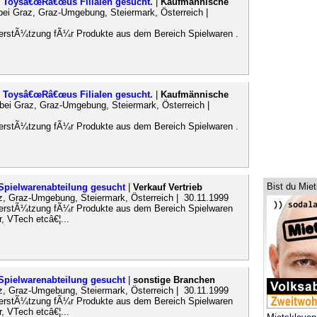
n Toysâ€œRâ€œus Filialen gesucht.
|
Kaufmännische
bei Graz, Graz-Umgebung, Steiermark, Österreich |
erstÃ¼tzung fÃ¼r Produkte aus dem Bereich Spielwaren .
n Toysâ€œRâ€œus Filialen gesucht.
|
Kaufmännische
bei Graz, Graz-Umgebung, Steiermark, Österreich |
erstÃ¼tzung fÃ¼r Produkte aus dem Bereich Spielwaren .
Bist du Mie
Spielwarenabteilung gesucht
|
Verkauf Vertrieb
z, Graz-Umgebung, Steiermark, Österreich | 30.11.1999
terstÃ¼tzung fÃ¼r Produkte aus dem Bereich Spielwaren
, VTech etcâ€¦...
Spielwarenabteilung gesucht
|
sonstige Branchen
z, Graz-Umgebung, Steiermark, Österreich | 30.11.1999
terstÃ¼tzung fÃ¼r Produkte aus dem Bereich Spielwaren
, VTech etcâ€¦...