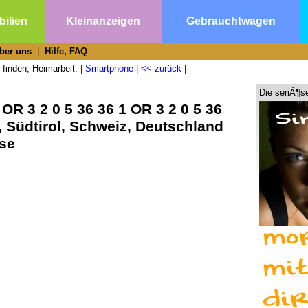
ilien
Kleinanzeigen
Gebrauchtwagen
ber uns
|
Hilfe, FAQ
 finden, Heimarbeit. |
Smartphone
|
<< zurück
|
Die seriÃ¶s
OR 3 2 0 5 36 36 1 OR 3 2 0 5 36
, Südtirol, Schweiz, Deutschland
rse