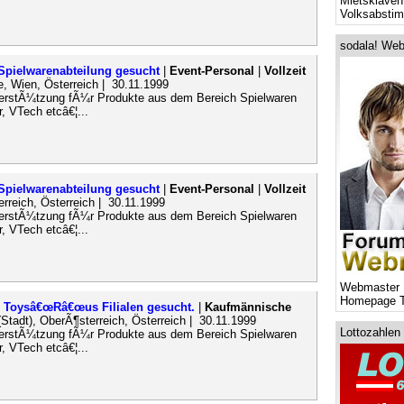
Mietsklaven
Volksabsti
sodala! Web
Spielwarenabteilung gesucht
|
Event-Personal
|
Vollzeit
, Wien, Österreich | 30.11.1999
terstÃ¼tzung fÃ¼r Produkte aus dem Bereich Spielwaren
, VTech etcâ€¦...
Spielwarenabteilung gesucht
|
Event-Personal
|
Vollzeit
erreich, Österreich | 30.11.1999
terstÃ¼tzung fÃ¼r Produkte aus dem Bereich Spielwaren
, VTech etcâ€¦...
Webmaster 
Homepage T
n Toysâ€œRâ€œus Filialen gesucht.
|
Kaufmännische
(Stadt), OberÃ¶sterreich, Österreich | 30.11.1999
Lottozahlen
terstÃ¼tzung fÃ¼r Produkte aus dem Bereich Spielwaren
, VTech etcâ€¦...