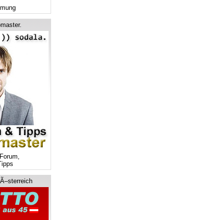
mmung
master.
Forum,
ipps
 Ã–sterreich