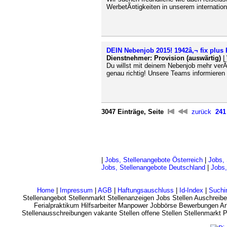
WerbetÃ¤tigkeiten in unserem internationa
DEIN Nebenjob 2015! 1942â‚¬ fix plus
Dienstnehmer: Provision (auswärtig)
|
Du willst mit deinem Nebenjob mehr verÃ
genau richtig! Unsere Teams informiere
3047 Einträge, Seite
zurück
241
|
Jobs, Stellenangebote Österreich
|
Jobs, 
Jobs, Stellenangebote Deutschland
|
Jobs,
Home
|
Impressum
|
AGB
|
Haftungsauschluss
|
Id-Index
|
Suchi
Stellenangebot Stellenmarkt Stellenanzeigen Jobs Stellen Auschreibe
Ferialpraktikum Hilfsarbeiter Manpower Jobbörse Bewerbungen Arb
Stellenausschreibungen vakante Stellen offene Stellen Stellenmarkt