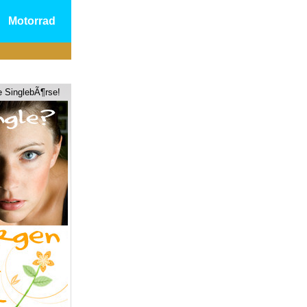
Motorrad
e SinglebÃ¶rse!