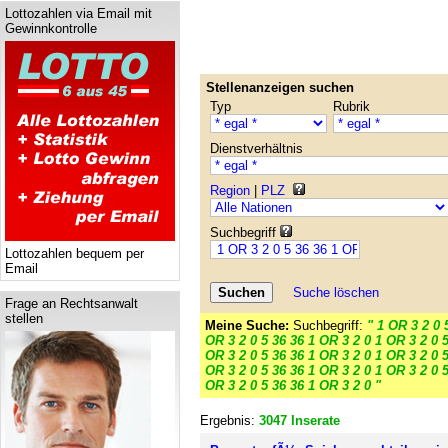
Lottozahlen via Email mit
Gewinnkontrolle
Stellenanzeigen suchen
Typ
Rubrik
Dienstverhältnis
Region
|
PLZ
Suchbegriff
Lottozahlen bequem per
Email
Suche löschen
Frage an Rechtsanwalt
stellen
Meine Suche:
Suchbegriff:
" 1 OR 3 2 0 
OR 3 2 0 5 36 36 1 OR 3 2 0 1 OR 3 2 0 5
OR 3 2 0 5 36 36 1 OR 3 2 0 1 OR 3 2 0 5
OR 3 2 0 5 36 36 1 OR 3 2 0 1 OR 3 2 0 5
OR 3 2 0 5 36 36 1 OR 3 2 0 "
Ergebnis:
3047 Inserate