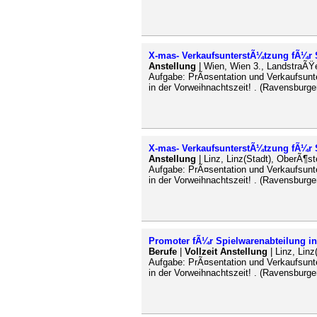
X-mas- VerkaufsunterstÃ¼tzung fÃ¼r 
Anstellung
| Wien, Wien 3., LandstraÃŸe
Aufgabe: PrÃ¤sentation und Verkaufsun
in der Vorweihnachtszeit! . (Ravensburger
X-mas- VerkaufsunterstÃ¼tzung fÃ¼r 
Anstellung
| Linz, Linz(Stadt), OberÃ¶st
Aufgabe: PrÃ¤sentation und Verkaufsun
in der Vorweihnachtszeit! . (Ravensburger
Promoter fÃ¼r Spielwarenabteilung i
Berufe
|
Vollzeit Anstellung
| Linz, Linz
Aufgabe: PrÃ¤sentation und Verkaufsun
in der Vorweihnachtszeit! . (Ravensburger