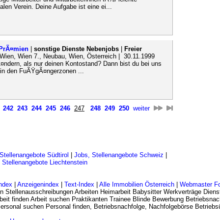
len Verein. Deine Aufgabe ist eine ei...
 PrÃ¤mien
|
sonstige Dienste Nebenjobs
|
Freier
 Wien, Wien 7., Neubau, Wien, Österreich | 30.11.1999
¤ndern, als nur deinen Kontostand? Dann bist du bei uns
n in den FuÃŸgÃ¤ngerzonen ...
242
243
244
245
246
247
248
249
250
weiter
Stellenangebote Südtirol
|
Jobs, Stellenangebote Schweiz
|
 Stellenangebote Liechtenstein
ndex
|
Anzeigenindex
|
Text-Index
|
Alle Immobilien Österreich
|
Webmaster F
n Stellenausschreibungen Arbeiten Heimarbeit Babysitter Werkverträge Dienst
eit finden Arbeit suchen Praktikanten Trainee Blinde Bewerbung Betriebsnac
 Personal suchen Personal finden, Betriebsnachfolge, Nachfolgebörse Betrie