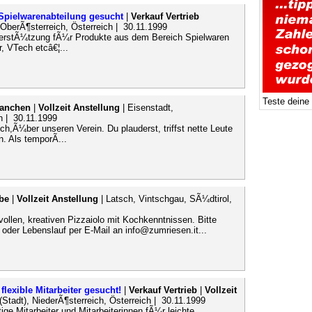
Spielwarenabteilung gesucht
|
Verkauf Vertrieb
, OberÃ¶sterreich, Österreich | 30.11.1999
terstÃ¼tzung fÃ¼r Produkte aus dem Bereich Spielwaren
, VTech etcâ€¦...
Teste deine
ranchen
|
Vollzeit Anstellung
| Eisenstadt,
h | 30.11.1999
ch,Ã¼ber unseren Verein. Du plauderst, triffst nette Leute
n. Als temporÃ...
be
|
Vollzeit Anstellung
| Latsch, Vintschgau, SÃ¼dtirol,
ollen, kreativen Pizzaiolo mit Kochkenntnissen. Bitte
1 oder Lebenslauf per E-Mail an info@zumriesen.it...
lexible Mitarbeiter gesucht!
|
Verkauf Vertrieb
|
Vollzeit
(Stadt), NiederÃ¶sterreich, Österreich | 30.11.1999
ige Mitarbeiter und Mitarbeiterinnen fÃ¼r leichte