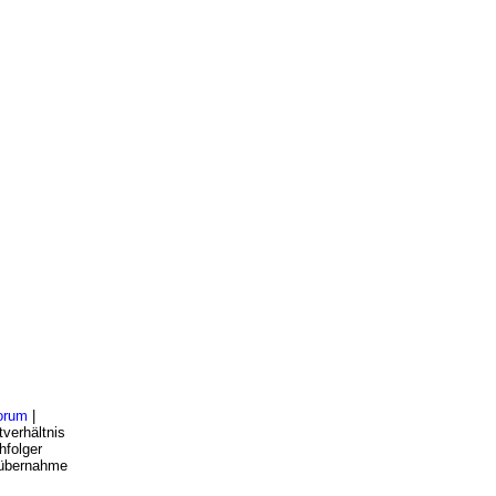
orum
|
verhältnis
hfolger
bsübernahme