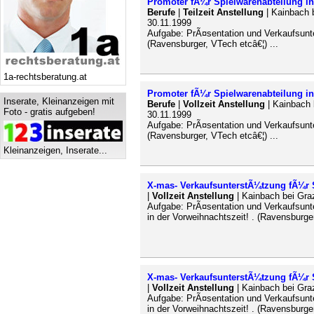
Promoter fÃ¼r Spielwarenabteilung i
Berufe
|
Teilzeit Anstellung
| Kainbach 
30.11.1999
Aufgabe: PrÃ¤sentation und Verkaufsunt
(Ravensburger, VTech etcâ€¦) ...
1a-rechtsberatung.at
Promoter fÃ¼r Spielwarenabteilung i
Inserate, Kleinanzeigen mit
Berufe
|
Vollzeit Anstellung
| Kainbach 
Foto - gratis aufgeben!
30.11.1999
Aufgabe: PrÃ¤sentation und Verkaufsunt
(Ravensburger, VTech etcâ€¦) ...
Kleinanzeigen, Inserate...
X-mas- VerkaufsunterstÃ¼tzung fÃ¼r 
|
Vollzeit Anstellung
| Kainbach bei Gra
Aufgabe: PrÃ¤sentation und Verkaufsun
in der Vorweihnachtszeit! . (Ravensburger
X-mas- VerkaufsunterstÃ¼tzung fÃ¼r 
|
Vollzeit Anstellung
| Kainbach bei Gra
Aufgabe: PrÃ¤sentation und Verkaufsun
in der Vorweihnachtszeit! . (Ravensburger