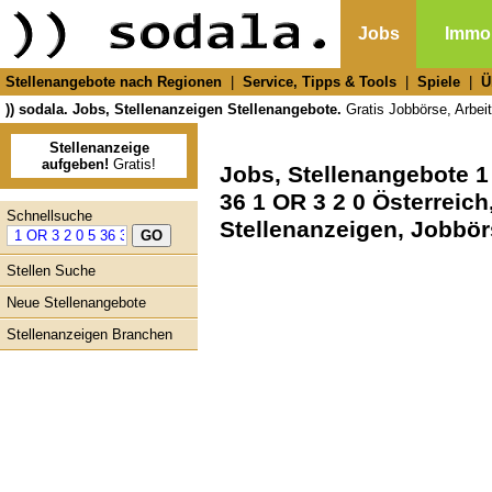
Jobs
Immob
Stellenangebote nach Regionen
|
Service, Tipps & Tools
|
Spiele
|
Ü
)) sodala. Jobs, Stellenanzeigen Stellenangebote.
Gratis Jobbörse, Arbeit
Stellenanzeige
aufgeben!
Gratis!
Jobs, Stellenangebote 1 
36 1 OR 3 2 0 Österreich
Schnellsuche
Stellenanzeigen, Jobbö
Stellen Suche
Neue Stellenangebote
Stellenanzeigen Branchen