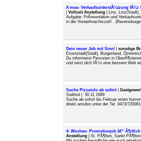
X-mas- VerkaufsunterstÃ¼tzung fÃ¼r 
|
Vollzeit Anstellung
| Linz, Linz(Stadt)
Aufgabe: PrÃ¤sentation und Verkaufsun
in der Vorweihnachtszeit! . (Ravensburger
Dein neuer Job mit Sinn!
|
sonstige B
Eisenstadt(Stadt), Burgenland, Österreic
Du informierst Personen in OberÃ¶sterrei
und setzt dich fÃ¼r eine bessere Welt ei
Suche Pizzaiolo ab sofort
|
Gastgewer
Südtirol | 30.11.1999
Suche ab sofort bis Februar einen humorv
direkt anrufen unter der Tel. 0473/72008
4- Wochen- Promotionjob â€“ Ã¶rtlich f
Anstellung
| St. PÃ¶lten, Sankt PÃ¶lten
Wir suchen freundliche wie auch reiselust