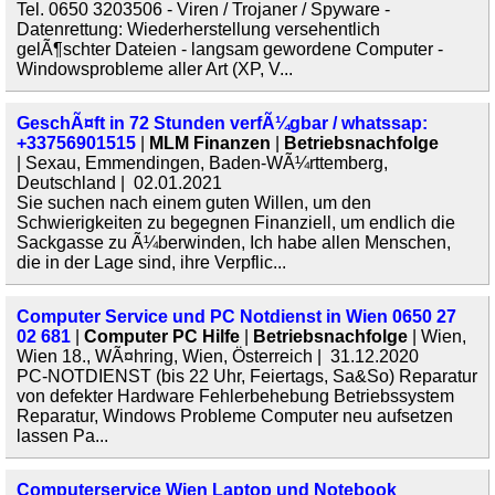
Tel. 0650 3203506 - Viren / Trojaner / Spyware -
Datenrettung: Wiederherstellung versehentlich
gelÃ¶schter Dateien - langsam gewordene Computer -
Windowsprobleme aller Art (XP, V...
GeschÃ¤ft in 72 Stunden verfÃ¼gbar / whatssap:
+33756901515
|
MLM Finanzen
|
Betriebsnachfolge
| Sexau, Emmendingen, Baden-WÃ¼rttemberg,
Deutschland | 02.01.2021
Sie suchen nach einem guten Willen, um den
Schwierigkeiten zu begegnen Finanziell, um endlich die
Sackgasse zu Ã¼berwinden, Ich habe allen Menschen,
die in der Lage sind, ihre Verpflic...
Computer Service und PC Notdienst in Wien 0650 27
02 681
|
Computer PC Hilfe
|
Betriebsnachfolge
| Wien,
Wien 18., WÃ¤hring, Wien, Österreich | 31.12.2020
PC-NOTDIENST (bis 22 Uhr, Feiertags, Sa&So) Reparatur
von defekter Hardware Fehlerbehebung Betriebssystem
Reparatur, Windows Probleme Computer neu aufsetzen
lassen Pa...
Computerservice Wien Laptop und Notebook