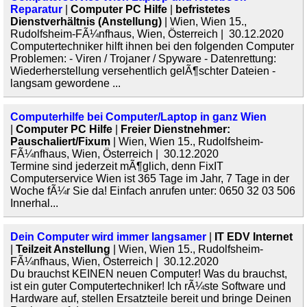
Reparatur
|
Computer PC Hilfe
|
befristetes
Dienstverhältnis (Anstellung)
| Wien, Wien 15.,
Rudolfsheim-FÃ¼nfhaus, Wien, Österreich | 30.12.2020
Computertechniker hilft ihnen bei den folgenden Computer
Problemen: - Viren / Trojaner / Spyware - Datenrettung:
Wiederherstellung versehentlich gelÃ¶schter Dateien -
langsam gewordene ...
Computerhilfe bei Computer/Laptop in ganz Wien
|
Computer PC Hilfe
|
Freier Dienstnehmer:
Pauschaliert/Fixum
| Wien, Wien 15., Rudolfsheim-
FÃ¼nfhaus, Wien, Österreich | 30.12.2020
Termine sind jederzeit mÃ¶glich, denn FixIT
Computerservice Wien ist 365 Tage im Jahr, 7 Tage in der
Woche fÃ¼r Sie da! Einfach anrufen unter: 0650 32 03 506
Innerhal...
Dein Computer wird immer langsamer
|
IT EDV Internet
|
Teilzeit Anstellung
| Wien, Wien 15., Rudolfsheim-
FÃ¼nfhaus, Wien, Österreich | 30.12.2020
Du brauchst KEINEN neuen Computer! Was du brauchst,
ist ein guter Computertechniker! Ich rÃ¼ste Software und
Hardware auf, stellen Ersatzteile bereit und bringe Deinen