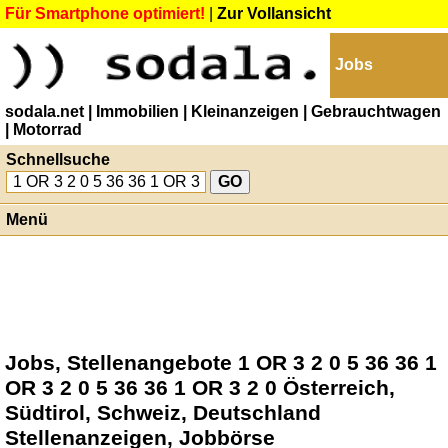
Für Smartphone optimiert!
|
Zur Vollansicht
Jobs
sodala.net
| Immobilien
| Kleinanzeigen
| Gebrauchtwagen
| Motorrad
Schnellsuche
Menü
Jobs, Stellenangebote 1 OR 3 2 0 5 36 36 1
OR 3 2 0 5 36 36 1 OR 3 2 0 Österreich,
Südtirol, Schweiz, Deutschland
Stellenanzeigen, Jobbörse