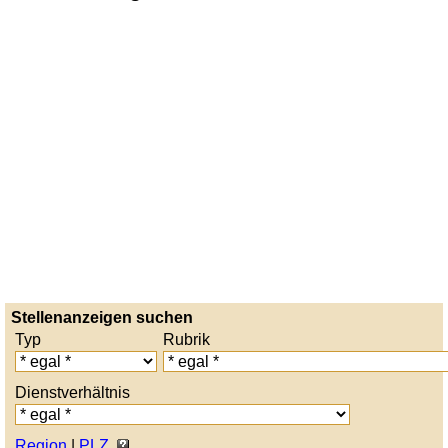
Stellenanzeigen suchen
Typ
Rubrik
Dienstverhältnis
Region
|
PLZ