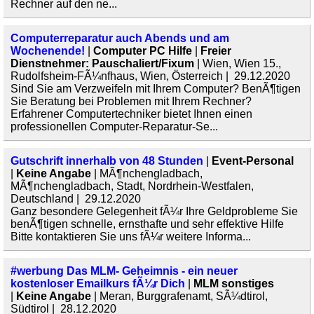
Rechner auf den ne...
Computerreparatur auch Abends und am
Wochenende!
|
Computer PC Hilfe
|
Freier
Dienstnehmer: Pauschaliert/Fixum
| Wien, Wien 15.,
Rudolfsheim-FÃ¼nfhaus, Wien, Österreich | 29.12.2020
Sind Sie am Verzweifeln mit Ihrem Computer? BenÃ¶tigen
Sie Beratung bei Problemen mit Ihrem Rechner?
Erfahrener Computertechniker bietet Ihnen einen
professionellen Computer-Reparatur-Se...
Gutschrift innerhalb von 48 Stunden
|
Event-Personal
|
Keine Angabe
| MÃ¶nchengladbach,
MÃ¶nchengladbach, Stadt, Nordrhein-Westfalen,
Deutschland | 29.12.2020
Ganz besondere Gelegenheit fÃ¼r Ihre Geldprobleme Sie
benÃ¶tigen schnelle, ernsthafte und sehr effektive Hilfe
Bitte kontaktieren Sie uns fÃ¼r weitere Informa...
#werbung Das MLM- Geheimnis - ein neuer
kostenloser Emailkurs fÃ¼r Dich
|
MLM sonstiges
|
Keine Angabe
| Meran, Burggrafenamt, SÃ¼dtirol,
Südtirol | 28.12.2020