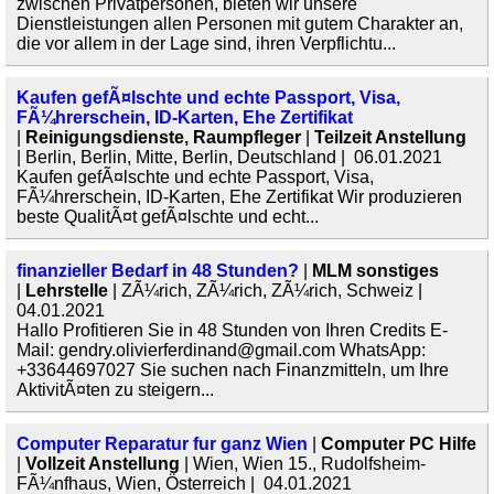
zwischen Privatpersonen, bieten wir unsere
Dienstleistungen allen Personen mit gutem Charakter an,
die vor allem in der Lage sind, ihren Verpflichtu...
Kaufen gefÃ¤lschte und echte Passport, Visa,
FÃ¼hrerschein, ID-Karten, Ehe Zertifikat
|
Reinigungsdienste, Raumpfleger
|
Teilzeit Anstellung
| Berlin, Berlin, Mitte, Berlin, Deutschland | 06.01.2021
Kaufen gefÃ¤lschte und echte Passport, Visa,
FÃ¼hrerschein, ID-Karten, Ehe Zertifikat Wir produzieren
beste QualitÃ¤t gefÃ¤lschte und echt...
finanzieller Bedarf in 48 Stunden?
|
MLM sonstiges
|
Lehrstelle
| ZÃ¼rich, ZÃ¼rich, ZÃ¼rich, Schweiz |
04.01.2021
Hallo Profitieren Sie in 48 Stunden von Ihren Credits E-
Mail: gendry.olivierferdinand@gmail.com WhatsApp:
+33644697027 Sie suchen nach Finanzmitteln, um Ihre
AktivitÃ¤ten zu steigern...
Computer Reparatur fur ganz Wien
|
Computer PC Hilfe
|
Vollzeit Anstellung
| Wien, Wien 15., Rudolfsheim-
FÃ¼nfhaus, Wien, Österreich | 04.01.2021