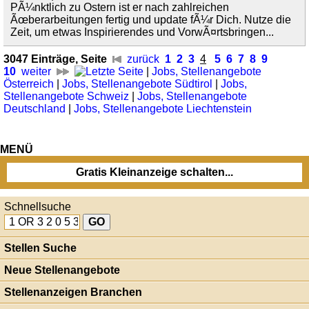
PÃ¼nktlich zu Ostern ist er nach zahlreichen
Ãœberarbeitungen fertig und update fÃ¼r Dich. Nutze die
Zeit, um etwas Inspirierendes und VorwÃ¤rtsbringen...
3047 Einträge, Seite
zurück
1
2
3
4
5
6
7
8
9
10
weiter
|
Jobs, Stellenangebote
Österreich
|
Jobs, Stellenangebote Südtirol
|
Jobs,
Stellenangebote Schweiz
|
Jobs, Stellenangebote
Deutschland
|
Jobs, Stellenangebote Liechtenstein
MENÜ
Gratis Kleinanzeige schalten...
Schnellsuche
Stellen Suche
Neue Stellenangebote
Stellenanzeigen Branchen