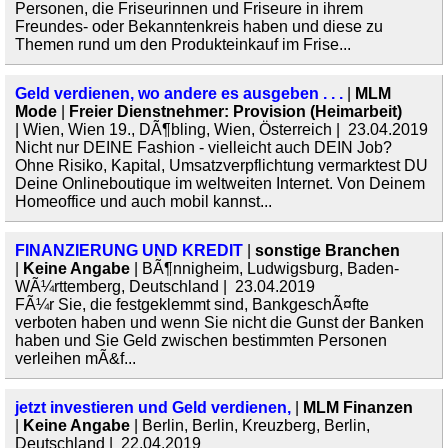
Personen, die Friseurinnen und Friseure in ihrem
Freundes- oder Bekanntenkreis haben und diese zu
Themen rund um den Produkteinkauf im Frise...
Geld verdienen, wo andere es ausgeben . . .
|
MLM
Mode
|
Freier Dienstnehmer: Provision (Heimarbeit)
| Wien, Wien 19., DÃ¶bling, Wien, Österreich | 23.04.2019
Nicht nur DEINE Fashion - vielleicht auch DEIN Job?
Ohne Risiko, Kapital, Umsatzverpflichtung vermarktest DU
Deine Onlineboutique im weltweiten Internet. Von Deinem
Homeoffice und auch mobil kannst...
FINANZIERUNG UND KREDIT
|
sonstige Branchen
|
Keine Angabe
| BÃ¶nnigheim, Ludwigsburg, Baden-
WÃ¼rttemberg, Deutschland | 23.04.2019
FÃ¼r Sie, die festgeklemmt sind, BankgeschÃ¤fte
verboten haben und wenn Sie nicht die Gunst der Banken
haben und Sie Geld zwischen bestimmten Personen
verleihen mÃ&f...
jetzt investieren und Geld verdienen,
|
MLM Finanzen
|
Keine Angabe
| Berlin, Berlin, Kreuzberg, Berlin,
Deutschland | 22.04.2019