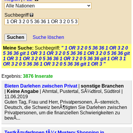
Suchbegriff
Suche löschen
Meine Suche:
Suchbegriff:
" 1 OR 3 2 0 5 36 36 1 OR 3 2 0
5 36 36 git 1 OR 3 1 OR 3 2 0 5 36 36 1 OR 3 2 0 5 36 36 git
1 OR 3 1 OR 3 2 0 5 36 36 1 OR 3 2 0 5 36 36 git 1 OR 3 1
OR 3 2 0 5 36 36 1 OR 3 2 0 5 36 36 git 1 OR 3 "
Ergebnis:
3876 Inserate
Bieten Darlehen zwischen Privat
|
sonstige Branchen
|
Keine Angabe
| Ahrntal, Pustertal, SÃ¼dtirol, Südtirol |
11.06.2019
Guten Tag, Frau und Herr, Privatpersonen, Ã–sterreich,
Deutsch, die Schweiz benÃ¶tigten Sie Darlehen zwischen
Privatpersonen, um die finanziellen Schwierigkeiten zu
bewÃ...
TestkÃ¤uferInnen fÃ¼r Mystery Shopping in