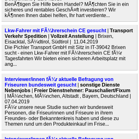
BenÃ¶tigen Sie Hilfe beim Handel? MÃ¶chten Sie in ein
sicheres und rentables GeschÃ¤ft investieren? Wir
kÃ¶nnen Ihnen dabei helfen, Ihr hart verdiente...
Lkw-Fahrer mit FÃ¼hrerschein CE gesucht
|
Transport
Verkehr Spedition
|
Vollzeit Anstellung
| Brixen,
Eisacktal, SÃ¼dtirol, Südtirol | 11.04.2019
Die Pichler Transport GmbH mit Sitz in IT-39042 Brixen
sucht - einen Lkw-Fahrer mit FÃ¼hrerschein CE fÃ¼r
Tagesfahrten Wir bieten einen sicheren Arbeitsplatz mit
ang...
Interviewer/innen fÃ¼r aktuelle Befragung von
Friseuren bundesweit gesucht
|
sonstige Dienste
Nebenjobs
|
Freier Dienstnehmer: Pauschaliert/Fixum
| MÃ¼nchen, MÃ¼nchen, Altstadt , Bayern, Deutschland |
07.04.2019
FÃ¼r unsere neue Studie suchen wir bundesweit
Personen, die Friseurinnen und Friseure in ihrem
Freundes- oder Bekanntenkreis haben und diese zu
Themen rund um den Produkteinkauf im Frise...