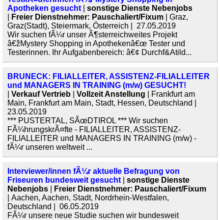
Apotheken gesucht
|
sonstige Dienste Nebenjobs
|
Freier Dienstnehmer: Pauschaliert/Fixum
| Graz,
Graz(Stadt), Steiermark, Österreich | 27.05.2019
Wir suchen fÃ¼r unser Ã¶sterreichweites Projekt
â€žMystery Shopping in Apothekenâ€œ Tester und
Testerinnen. Ihr Aufgabenbereich: â€¢ Durchf&Atild...
BRUNECK: FILIALLEITER, ASSISTENZ-FILIALLEITER
und MANAGERS IN TRAINING (m/w) GESUCHT!
|
Verkauf Vertrieb
|
Vollzeit Anstellung
| Frankfurt am
Main, Frankfurt am Main, Stadt, Hessen, Deutschland |
23.05.2019
*** PUSTERTAL, SÃœDTIROL *** Wir suchen
FÃ¼hrungskrÃ¤fte - FILIALLEITER, ASSISTENZ-
FILIALLEITER und MANAGERS IN TRAINING (m/w) -
fÃ¼r unseren weltweit ...
Interviewer/innen fÃ¼r aktuelle Befragung von
Friseuren bundesweit gesucht
|
sonstige Dienste
Nebenjobs
|
Freier Dienstnehmer: Pauschaliert/Fixum
| Aachen, Aachen, Stadt, Nordrhein-Westfalen,
Deutschland | 06.05.2019
FÃ¼r unsere neue Studie suchen wir bundesweit