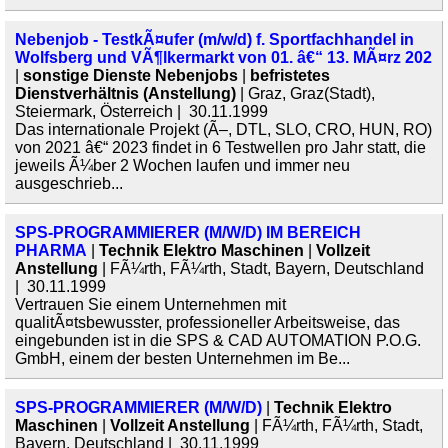
Nebenjob - TestkÃ¤ufer (m/w/d) f. Sportfachhandel in
Wolfsberg und VÃ¶lkermarkt von 01. â€“ 13. MÃ¤rz 202
|
sonstige Dienste Nebenjobs
|
befristetes
Dienstverhältnis (Anstellung)
| Graz, Graz(Stadt),
Steiermark, Österreich | 30.11.1999
Das internationale Projekt (Ã–, DTL, SLO, CRO, HUN, RO)
von 2021 â€“ 2023 findet in 6 Testwellen pro Jahr statt, die
jeweils Ã¼ber 2 Wochen laufen und immer neu
ausgeschrieb...
SPS-PROGRAMMIERER (M/W/D) IM BEREICH
PHARMA
|
Technik Elektro Maschinen
|
Vollzeit
Anstellung
| FÃ¼rth, FÃ¼rth, Stadt, Bayern, Deutschland
| 30.11.1999
Vertrauen Sie einem Unternehmen mit
qualitÃ¤tsbewusster, professioneller Arbeitsweise, das
eingebunden ist in die SPS & CAD AUTOMATION P.O.G.
GmbH, einem der besten Unternehmen im Be...
SPS-PROGRAMMIERER (M/W/D)
|
Technik Elektro
Maschinen
|
Vollzeit Anstellung
| FÃ¼rth, FÃ¼rth, Stadt,
Bayern, Deutschland | 30.11.1999