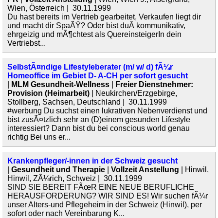
Wien, Österreich | 30.11.1999
Du hast bereits im Vertrieb gearbeitet, Verkaufen liegt dir
und macht dir SpaÃŸ? Oder bist duÂ kommunikativ,
ehrgeizig und mÃ¶chtest als QuereinsteigerIn dein
Vertriebst...
SelbstÃ¤ndige Lifestyleberater (m/ w/ d) fÃ¼r
Homeoffice im Gebiet D- A-CH per sofort gesucht
|
MLM Gesundheit-Wellness
|
Freier Dienstnehmer:
Provision (Heimarbeit)
| Neukirchen/Erzgebirge,
Stollberg, Sachsen, Deutschland | 30.11.1999
#werbung Du suchst einen lukrativen Nebenverdienst und
bist zusÃ¤tzlich sehr an (D)einem gesunden Lifestyle
interessiert? Dann bist du bei conscious world genau
richtig Bei uns er...
Krankenpfleger/-innen in der Schweiz gesucht
|
Gesundheit und Therapie
|
Vollzeit Anstellung
| Hinwil,
Hinwil, ZÃ¼rich, Schweiz | 30.11.1999
SIND SIE BEREIT FÃœR EINE NEUE BERUFLICHE
HERAUSFORDERUNG? WIR SIND ES! Wir suchen fÃ¼r
unser Alters-und Pflegeheim in der Schweiz (Hinwil), per
sofort oder nach Vereinbarung K...