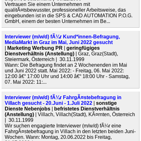
Vertrauen Sie einem Unternehmen mit
qualitÃ¤tsbewusster, professioneller Arbeitsweise, das
eingebunden ist in die SPS & CAD AUTOMATION P.O.G.
GmbH, einem der besten Unternehmen im Be...
Interviewer (m/w/d) fÃ¼r Kund*innen-Befragung,
MediaMarkt in Graz im Mai, Juni 2022 gesucht
|
Marketing Werbung PR
|
geringfügiges
Dienstverhältnis (Anstellung)
| Graz, Graz(Stadt),
Steiermark, Österreich | 30.11.1999
Wann: Die Befragung findet an 2 Wochenenden im Mai
und Juni 2022 statt. Mai 2022: - Freitag, 06. Mai 2022:
12:00 â€“ 17:00 Uhr und 14:00 â€“ 18:00 Uhr - Samstag,
07. Mai 2022: 11:...
Interviewer (m/w/d) fÃ¼r FahrgÃ¤stebefragung in
Villach gesucht - 20.Juni - 1.Juli 2022
|
sonstige
Dienste Nebenjobs
|
befristetes Dienstverhältnis
(Anstellung)
| Villach, Villach(Stadt), KÃ¤rnten, Österreich
| 30.11.1999
Wir suchen engagierte Interviewer (m/w/d) fÃ¼r eine
FahrgÃ¤stebefragung in Villach in den letzten beiden Juni-
Wochen. Wann: Montag, 20.06.2022 bis Freitag,