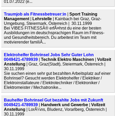
01.07.2022 (e...
Traumjob als Fitnessbetreuer:in
|
Sport Training
Management
|
Lehrstelle
| Kainbach bei Graz, Graz-
Umgebung, Steiermark, Österreich | 30.11.1999
Bei VIBES FITNESSÂ® erfÃ¤hrst du eine der besten
Ausbildungen im deutschsprachigen Raum im Fitness-
und Gesundheitsbereich. Du arbeitest im Team mit
motivierender familiÃ...
Elektrohelfer Bohrinsel Jobs Sehr Guter Lohn
0049421-4789939
|
Technik Elektro Maschinen
|
Vollzeit
Anstellung
| Graz, Graz(Stadt), Steiermark, Österreich |
30.11.1999
Sie suchen einen sehr gut bezahlten Arbeitsplatz auf einer
Bohrinsel? Gesucht werden Elektrohelfer / Elektriker /
Elektroinstallateure / Elektrotechniker / Elektroniker /
Elektromeister / Mechatronike...
Bauhelfer Bohrinsel Gut bezahlte Jobs mit Zukunft
0049421-4789939
|
Handwerk und Gewerbe
|
Vollzeit
Anstellung
| LorÃ¼ns, Bludenz, Vorarlberg, Österreich |
30.11.1999