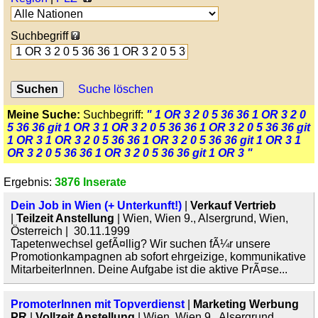
Suchbegriff
Suche löschen
Meine Suche:
Suchbegriff:
" 1 OR 3 2 0 5 36 36 1 OR 3 2 0
5 36 36 git 1 OR 3 1 OR 3 2 0 5 36 36 1 OR 3 2 0 5 36 36 git
1 OR 3 1 OR 3 2 0 5 36 36 1 OR 3 2 0 5 36 36 git 1 OR 3 1
OR 3 2 0 5 36 36 1 OR 3 2 0 5 36 36 git 1 OR 3 "
Ergebnis:
3876 Inserate
Dein Job in Wien (+ Unterkunft!)
|
Verkauf Vertrieb
|
Teilzeit Anstellung
| Wien, Wien 9., Alsergrund, Wien,
Österreich | 30.11.1999
Tapetenwechsel gefÃ¤llig? Wir suchen fÃ¼r unsere
Promotionkampagnen ab sofort ehrgeizige, kommunikative
MitarbeiterInnen. Deine Aufgabe ist die aktive PrÃ¤se...
PromoterInnen mit Topverdienst
|
Marketing Werbung
PR
|
Vollzeit Anstellung
| Wien, Wien 9., Alsergrund,