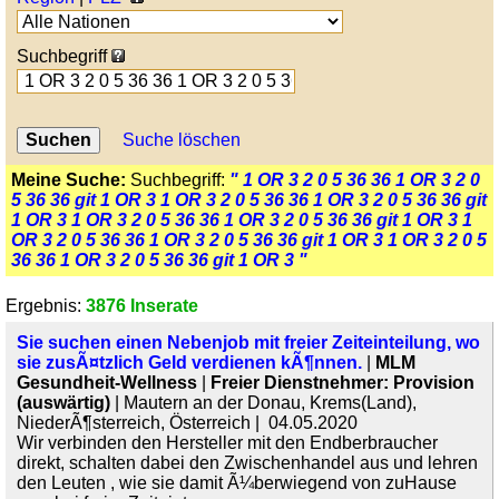
Suchbegriff
Suche löschen
Meine Suche:
Suchbegriff:
" 1 OR 3 2 0 5 36 36 1 OR 3 2 0
5 36 36 git 1 OR 3 1 OR 3 2 0 5 36 36 1 OR 3 2 0 5 36 36 git
1 OR 3 1 OR 3 2 0 5 36 36 1 OR 3 2 0 5 36 36 git 1 OR 3 1
OR 3 2 0 5 36 36 1 OR 3 2 0 5 36 36 git 1 OR 3 1 OR 3 2 0 5
36 36 1 OR 3 2 0 5 36 36 git 1 OR 3 "
Ergebnis:
3876 Inserate
Sie suchen einen Nebenjob mit freier Zeiteinteilung, wo
sie zusÃ¤tzlich Geld verdienen kÃ¶nnen.
|
MLM
Gesundheit-Wellness
|
Freier Dienstnehmer: Provision
(auswärtig)
| Mautern an der Donau, Krems(Land),
NiederÃ¶sterreich, Österreich | 04.05.2020
Wir verbinden den Hersteller mit den Endberbraucher
direkt, schalten dabei den Zwischenhandel aus und lehren
den Leuten , wie sie damit Ã¼berwiegend von zuHause