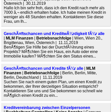
Österreich | 30.11.2019
Hallo Ich bin sehr froh, dass ich den Kredit nach mehr als
7000 â‚¬ endlich erhalten habe. Ich habe meinen Kredit in
weniger als 48 Stunden erhalten. Kontaktieren Sie diese
Frau, um Ih...
GeschÃ¤ftschancen und KreditwÃ¼rdigkeit fÃ¼r alle
|
MLM Finanzen
|
Betriebsnachfolge
| Wien, Wien 20.,
Brigittenau, Wien, Österreich | 11.11.2019
BenÃ¶tigen Sie Hilfe bei der DurchfÃ¼hrung eines
Projekts? MÃ¶chten Sie ein Haus, ein Auto oder eine
Immobilie kaufen? MÃ¶chten Sie den Status eines...
GeschÃ¤ftschancen und Kredite fÃ¼r alle
|
MLM
Finanzen
|
Betriebsnachfolge
| Berlin, Berlin, Mitte,
Berlin, Deutschland | 11.11.2019
Suchen Sie nach einem guten Plan, um einen Kredit zu
bekommen, der Ihrer derzeitigen Situation entspricht?
Kontaktieren Sie uns und Sie bekommen so schnell wie
mÃ¶glich einen Kredit zu ein...
Kreditvereinbarung zwischen Einzelpersonen