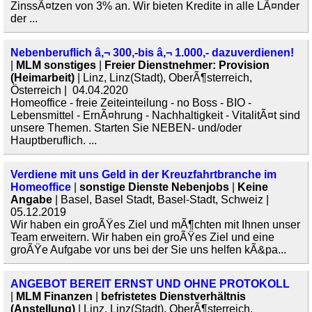
ZinssÃ¤tzen von 3% an. Wir bieten Kredite in alle LÃ¤nder
der ...
Nebenberuflich â‚¬ 300,-bis â‚¬ 1.000,- dazuverdienen!
|
MLM sonstiges
|
Freier Dienstnehmer: Provision
(Heimarbeit)
| Linz, Linz(Stadt), OberÃ¶sterreich,
Österreich | 04.04.2020
Homeoffice - freie Zeiteinteilung - no Boss - BIO -
Lebensmittel - ErnÃ¤hrung - Nachhaltigkeit - VitalitÃ¤t sind
unsere Themen. Starten Sie NEBEN- und/oder
Hauptberuflich. ...
Verdiene mit uns Geld in der Kreuzfahrtbranche im
Homeoffice
|
sonstige Dienste Nebenjobs
|
Keine
Angabe
| Basel, Basel Stadt, Basel-Stadt, Schweiz |
05.12.2019
Wir haben ein groÃŸes Ziel und mÃ¶chten mit Ihnen unser
Team erweitern. Wir haben ein groÃŸes Ziel und eine
groÃŸe Aufgabe vor uns bei der Sie uns helfen kÃ&pa...
ANGEBOT BEREIT ERNST UND OHNE PROTOKOLL
|
MLM Finanzen
|
befristetes Dienstverhältnis
(Anstellung)
| Linz, Linz(Stadt), OberÃ¶sterreich,