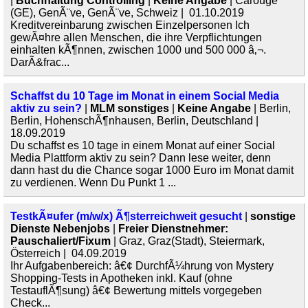
|
Buchhaltung Controlling
|
Keine Angabe
| Carouge
(GE), GenÃ¨ve, GenÃ¨ve, Schweiz | 01.10.2019
Kreditvereinbarung zwischen Einzelpersonen Ich
gewÃ¤hre allen Menschen, die ihre Verpflichtungen
einhalten kÃ¶nnen, zwischen 1000 und 500 000 â‚¬.
DarÃ&frac...
Schaffst du 10 Tage im Monat in einem Social Media
aktiv zu sein?
|
MLM sonstiges
|
Keine Angabe
| Berlin,
Berlin, HohenschÃ¶nhausen, Berlin, Deutschland |
18.09.2019
Du schaffst es 10 tage in einem Monat auf einer Social
Media Plattform aktiv zu sein? Dann lese weiter, denn
dann hast du die Chance sogar 1000 Euro im Monat damit
zu verdienen. Wenn Du Punkt 1 ...
TestkÃ¤ufer (m/w/x) Ã¶sterreichweit gesucht
|
sonstige
Dienste Nebenjobs
|
Freier Dienstnehmer:
Pauschaliert/Fixum
| Graz, Graz(Stadt), Steiermark,
Österreich | 04.09.2019
Ihr Aufgabenbereich: â€¢ DurchfÃ¼hrung von Mystery
Shopping-Tests in Apotheken inkl. Kauf (ohne
TestauflÃ¶sung) â€¢ Bewertung mittels vorgegeben
Check...