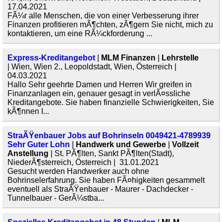
17.04.2021
FÃ¼r alle Menschen, die von einer Verbesserung ihrer
Finanzen profitieren mÃ¶chten, zÃ¶gern Sie nicht, mich zu
kontaktieren, um eine RÃ¼ckforderung ...
Express-Kreditangebot
|
MLM Finanzen
|
Lehrstelle
| Wien, Wien 2., Leopoldstadt, Wien, Österreich |
04.03.2021
Hallo Sehr geehrte Damen und Herren Wir greifen in
Finanzanlagen ein, genauer gesagt in verlÃ¤ssliche
Kreditangebote. Sie haben finanzielle Schwierigkeiten, Sie
kÃ¶nnen I...
StraÃŸenbauer Jobs auf Bohrinseln 0049421-4789939
Sehr Guter Lohn
|
Handwerk und Gewerbe
|
Vollzeit
Anstellung
| St. PÃ¶lten, Sankt PÃ¶lten(Stadt),
NiederÃ¶sterreich, Österreich | 31.01.2021
Gesucht werden Handwerker auch ohne
Bohrinselerfahrung. Sie haben FÃ¤higkeiten gesammelt
eventuell als StraÃŸenbauer - Maurer - Dachdecker -
Tunnelbauer - GerÃ¼stba...