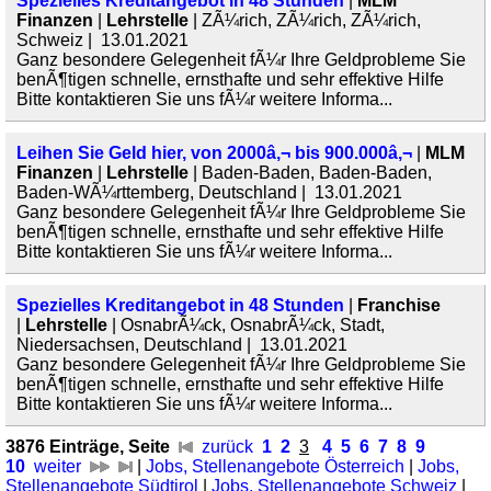
Spezielles Kreditangebot in 48 Stunden
|
MLM
Finanzen
|
Lehrstelle
| ZÃ¼rich, ZÃ¼rich, ZÃ¼rich,
Schweiz | 13.01.2021
Ganz besondere Gelegenheit fÃ¼r Ihre Geldprobleme Sie
benÃ¶tigen schnelle, ernsthafte und sehr effektive Hilfe
Bitte kontaktieren Sie uns fÃ¼r weitere Informa...
Leihen Sie Geld hier, von 2000â‚¬ bis 900.000â‚¬
|
MLM
Finanzen
|
Lehrstelle
| Baden-Baden, Baden-Baden,
Baden-WÃ¼rttemberg, Deutschland | 13.01.2021
Ganz besondere Gelegenheit fÃ¼r Ihre Geldprobleme Sie
benÃ¶tigen schnelle, ernsthafte und sehr effektive Hilfe
Bitte kontaktieren Sie uns fÃ¼r weitere Informa...
Spezielles Kreditangebot in 48 Stunden
|
Franchise
|
Lehrstelle
| OsnabrÃ¼ck, OsnabrÃ¼ck, Stadt,
Niedersachsen, Deutschland | 13.01.2021
Ganz besondere Gelegenheit fÃ¼r Ihre Geldprobleme Sie
benÃ¶tigen schnelle, ernsthafte und sehr effektive Hilfe
Bitte kontaktieren Sie uns fÃ¼r weitere Informa...
3876 Einträge, Seite
zurück
1
2
3
4
5
6
7
8
9
10
weiter
|
Jobs, Stellenangebote Österreich
|
Jobs,
Stellenangebote Südtirol
|
Jobs, Stellenangebote Schweiz
|