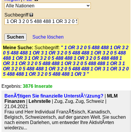
Suchbegriff
Suche löschen
Meine Suche:
Suchbegriff:
" 1 OR 3 2 0 5 488 488 1 OR 3 2
0 5 488 488 1 OR 3 1 OR 3 2 0 5 488 488 1 OR 3 2 0 5 488
488 1 OR 3 1 OR 3 2 0 5 488 488 1 OR 3 2 0 5 488 488 1
OR 3 1 OR 3 2 0 5 488 488 1 OR 3 2 0 5 488 488 1 OR 3 1
OR 3 2 0 5 488 488 1 OR 3 2 0 5 488 488 1 OR 3 1 OR 3 2 0
5 488 488 1 OR 3 2 0 5 488 488 1 OR 3 "
Ergebnis:
3876 Inserate
BenÃ¶tigen Sie finanzielle UnterstÃ¼tzung?
|
MLM
Finanzen
|
Lehrstelle
| Zug, Zug, Zug, Schweiz |
21.04.2021
Frau und Herr Individual FranzÃ¶sisch, Kanadisch,
Belgisch, Schweizerisch, auf der ganzen Welt. Sie suchen
nach einem Darlehen, um entweder Ihre AktivitÃ¤ten
wiederzu...