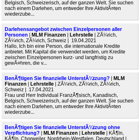
Belgisch, Schweizerisch, auf der ganzen Welt. Sie suchen
nach einem Darlehen, um entweder Ihre AktivitÃ¤ten
wiederzube...
Darlehensangebot zwischen Einzelpersonen aller
Personen
|
MLM Finanzen
|
Lehrstelle
| ZÃ¼rich,
ZÃ¼rich, ZÃ¼rich, Schweiz | 19.04.2021
Hallo, Ich bin eine Person, die internationale Kredite
anbietet. Mit Kapital die verwendet werden, um Kredite
zwischen Einzelpersonen kurz- und langfristig zu
gewÃ¤hren, die v...
BenÃ¶tigen Sie finanzielle UnterstÃ¼tzung?
|
MLM
Finanzen
|
Lehrstelle
| ZÃ¼rich, ZÃ¼rich, ZÃ¼rich,
Schweiz | 17.04.2021
Frau und Herr Individual FranzÃ¶sisch, Kanadisch,
Belgisch, Schweizerisch, auf der ganzen Welt. Sie suchen
nach einem Darlehen, um entweder Ihre AktivitÃ¤ten
wiederzube...
BenÃ¶tigen Sie finanzielle UnterstÃ¼tzung ohne
Verpflichtung?
|
MLM Finanzen
|
Lehrstelle
| KÃ¶ln,
KÃ¶ln, Chorweiler, Nordrhein-Westfalen, Deutschland |