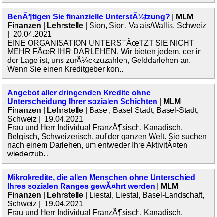
BenÃ¶tigen Sie finanzielle UnterstÃ¼tzung?
|
MLM
Finanzen
|
Lehrstelle
| Sion, Sion, Valais/Wallis, Schweiz
| 20.04.2021
EINE ORGANISATION UNTERSTÃœTZT SIE NICHT
MEHR FÃœR IHR DARLEHEN. Wir bieten jedem, der in
der Lage ist, uns zurÃ¼ckzuzahlen, Gelddarlehen an.
Wenn Sie einen Kreditgeber kon...
Angebot aller dringenden Kredite ohne
Unterscheidung Ihrer sozialen Schichten
|
MLM
Finanzen
|
Lehrstelle
| Basel, Basel Stadt, Basel-Stadt,
Schweiz | 19.04.2021
Frau und Herr Individual FranzÃ¶sisch, Kanadisch,
Belgisch, Schweizerisch, auf der ganzen Welt. Sie suchen
nach einem Darlehen, um entweder Ihre AktivitÃ¤ten
wiederzub...
Mikrokredite, die allen Menschen ohne Unterschied
Ihres sozialen Ranges gewÃ¤hrt werden
|
MLM
Finanzen
|
Lehrstelle
| Liestal, Liestal, Basel-Landschaft,
Schweiz | 19.04.2021
Frau und Herr Individual FranzÃ¶sisch, Kanadisch,