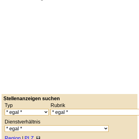
Stellenanzeigen suchen
Typ
Rubrik
Dienstverhältnis
Region
|
PLZ