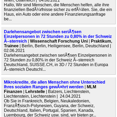
Wien, Österreich | 04.06.2021
Hallo, Wir sind Menschen, die Menschen helfen, alle ihre
finanziellen BedÃ¼rfnisse sicher zu erfÃ¼llen. Sie, die ein
Haus, ein Auto oder eine andere Finanzierungsanfrage
be...
Darlehensangebot zwischen seriÃ¶sen
Einzelpersonen in 72 Stunden zu 0,80% in der Schweiz
Ã–sterreich
|
Wissenschaft Forschung Uni
|
Praktikum,
Trainee
| Berlin, Berlin, Heiligensee, Berlin, Deutschland |
02.06.2021
Darlehensangebot zwischen seriÃ¶sen Einzelpersonen in
72 Stunden zu 0,80% in der Schweiz Ã–sterreich
Deutschland, SUISSE.CH, in 3D / 72 Stunden in Europa
Ã–sterreich Deutschl...
Mikrokredite, die allen Menschen ohne Unterschied
Ihres sozialen Ranges gewÃ¤hrt werden
|
MLM
Finanzen
|
Lehrstelle
| Balzers, Liechtenstein,
Liechtenstein, Liechtenstein | 24.04.2021
Ob Sie in Frankreich, Belgien, Neukaledonien,
FranzÃ¶sisch-Polynesien, Guyana, der Schweiz,
Deutschland, Italien, Portugal, Spanien, Kanada,
Luembourg, der Schweiz usw. sind, wir bieten pr...