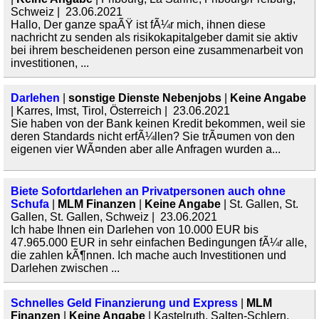
Schweiz | 23.06.2021
Hallo, Der ganze spaÃŸ ist fÃ¼r mich, ihnen diese
nachricht zu senden als risikokapitalgeber damit sie aktiv
bei ihrem bescheidenen person eine zusammenarbeit von
investitionen, ...
Darlehen
|
sonstige Dienste Nebenjobs
|
Keine Angabe
| Karres, Imst, Tirol, Österreich | 23.06.2021
Sie haben von der Bank keinen Kredit bekommen, weil sie
deren Standards nicht erfÃ¼llen? Sie trÃ¤umen von den
eigenen vier WÃ¤nden aber alle Anfragen wurden a...
Biete Sofortdarlehen an Privatpersonen auch ohne
Schufa
|
MLM Finanzen
|
Keine Angabe
| St. Gallen, St.
Gallen, St. Gallen, Schweiz | 23.06.2021
Ich habe Ihnen ein Darlehen von 10.000 EUR bis
47.965.000 EUR in sehr einfachen Bedingungen fÃ¼r alle,
die zahlen kÃ¶nnen. Ich mache auch Investitionen und
Darlehen zwischen ...
Schnelles Geld Finanzierung und Express
|
MLM
Finanzen
|
Keine Angabe
| Kastelruth, Salten-Schlern,