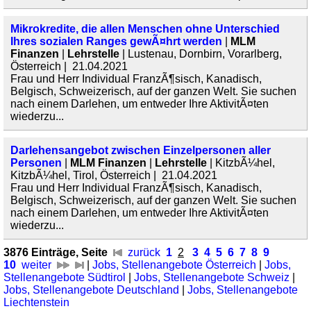
Mikrokredite, die allen Menschen ohne Unterschied
Ihres sozialen Ranges gewÃ¤hrt werden
|
MLM
Finanzen
|
Lehrstelle
| Lustenau, Dornbirn, Vorarlberg,
Österreich | 21.04.2021
Frau und Herr Individual FranzÃ¶sisch, Kanadisch,
Belgisch, Schweizerisch, auf der ganzen Welt. Sie suchen
nach einem Darlehen, um entweder Ihre AktivitÃ¤ten
wiederzu...
Darlehensangebot zwischen Einzelpersonen aller
Personen
|
MLM Finanzen
|
Lehrstelle
| KitzbÃ¼hel,
KitzbÃ¼hel, Tirol, Österreich | 21.04.2021
Frau und Herr Individual FranzÃ¶sisch, Kanadisch,
Belgisch, Schweizerisch, auf der ganzen Welt. Sie suchen
nach einem Darlehen, um entweder Ihre AktivitÃ¤ten
wiederzu...
3876 Einträge, Seite
zurück
1
2
3
4
5
6
7
8
9
10
weiter
|
Jobs, Stellenangebote Österreich
|
Jobs,
Stellenangebote Südtirol
|
Jobs, Stellenangebote Schweiz
|
Jobs, Stellenangebote Deutschland
|
Jobs, Stellenangebote
Liechtenstein