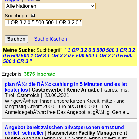
Suchbegriff
Suche löschen
Meine Suche:
Suchbegriff:
" 1 OR 3 2 0 5 500 500 1 OR 3 2
0 5 500 500 1 OR 3 1 OR 3 2 0 5 500 500 1 OR 3 2 0 5 500
500 1 OR 3 "
Ergebnis:
3876 Inserate
plan fÃ¼r die RÃ¼ckzahlung in 5 Minuten und es ist
kostenlos
|
Gastgewerbe
|
Keine Angabe
| karres, Imst,
Tirol, Österreich | 23.06.2021
Wir gewÃ¤hren Ihnen unsere kurzen Kredit, mittel- und
langfristig Credit: 2000 Euro bis 3.000.000 Euro
AnmeldegebÃ¼hr: free Das Angebot ist gÃ¼ltig. Genie...
Angebot bereit zwischen privatpersonen ernst und
ehrlich schneller
|
Hausmeister Facility Management
|
Keine Angabe
| Fribourg, La Sarine, Fribourg/Freiburg,