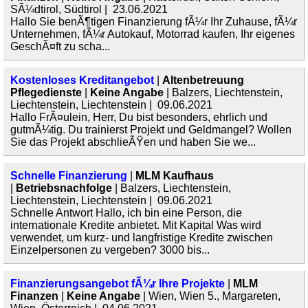
SÃ¼dtirol, Südtirol | 23.06.2021
Hallo Sie benÃ¶tigen Finanzierung fÃ¼r Ihr Zuhause, fÃ¼r
Unternehmen, fÃ¼r Autokauf, Motorrad kaufen, Ihr eigenes
GeschÃ¤ft zu scha...
Kostenloses Kreditangebot
|
Altenbetreuung
Pflegedienste
|
Keine Angabe
| Balzers, Liechtenstein,
Liechtenstein, Liechtenstein | 09.06.2021
Hallo FrÃ¤ulein, Herr, Du bist besonders, ehrlich und
gutmÃ¼tig. Du trainierst Projekt und Geldmangel? Wollen
Sie das Projekt abschlieÃŸen und haben Sie we...
Schnelle Finanzierung
|
MLM Kaufhaus
|
Betriebsnachfolge
| Balzers, Liechtenstein,
Liechtenstein, Liechtenstein | 09.06.2021
Schnelle Antwort Hallo, ich bin eine Person, die
internationale Kredite anbietet. Mit Kapital Was wird
verwendet, um kurz- und langfristige Kredite zwischen
Einzelpersonen zu vergeben? 3000 bis...
Finanzierungsangebot fÃ¼r Ihre Projekte
|
MLM
Finanzen
|
Keine Angabe
| Wien, Wien 5., Margareten,