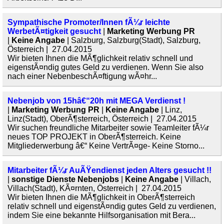
Sympathische Promoter/Innen fÃ¼r leichte
WerbetÃ¤tigkeit gesucht
|
Marketing Werbung PR
|
Keine Angabe
| Salzburg, Salzburg(Stadt), Salzburg,
Österreich | 27.04.2015
Wir bieten Ihnen die MÃ¶glichkeit relativ schnell und
eigenstÃ¤ndig gutes Geld zu verdienen. Wenn Sie also
nach einer NebenbeschÃ¤ftigung wÃ¤hr...
Nebenjob von 15hâ€“20h mit MEGA Verdienst !
|
Marketing Werbung PR
|
Keine Angabe
| Linz,
Linz(Stadt), OberÃ¶sterreich, Österreich | 27.04.2015
Wir suchen freundliche Mitarbeiter sowie Teamleiter fÃ¼r
neues TOP PROJEKT in OberÃ¶sterreich. Keine
Mitgliederwerbung â€“ Keine VertrÃ¤ge- Keine Storno...
Mitarbeiter fÃ¼r AuÃŸendienst jeden Alters gesucht !!
|
sonstige Dienste Nebenjobs
|
Keine Angabe
| Villach,
Villach(Stadt), KÃ¤rnten, Österreich | 27.04.2015
Wir bieten Ihnen die MÃ¶glichkeit in OberÃ¶sterreich
relativ schnell und eigenstÃ¤ndig gutes Geld zu verdienen,
indem Sie eine bekannte Hilfsorganisation mit Bera...