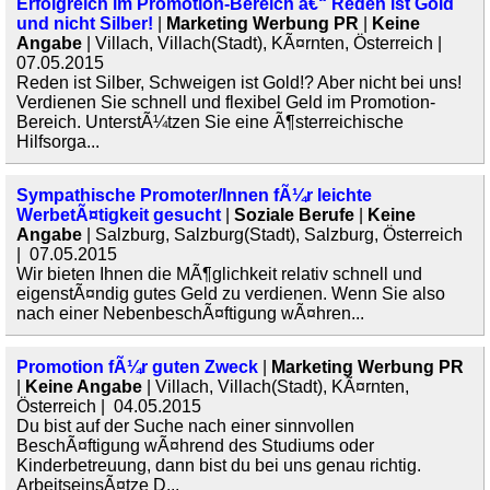
Erfolgreich im Promotion-Bereich â€“ Reden ist Gold
und nicht Silber!
|
Marketing Werbung PR
|
Keine
Angabe
| Villach, Villach(Stadt), KÃ¤rnten, Österreich |
07.05.2015
Reden ist Silber, Schweigen ist Gold!? Aber nicht bei uns!
Verdienen Sie schnell und flexibel Geld im Promotion-
Bereich. UnterstÃ¼tzen Sie eine Ã¶sterreichische
Hilfsorga...
Sympathische Promoter/Innen fÃ¼r leichte
WerbetÃ¤tigkeit gesucht
|
Soziale Berufe
|
Keine
Angabe
| Salzburg, Salzburg(Stadt), Salzburg, Österreich
| 07.05.2015
Wir bieten Ihnen die MÃ¶glichkeit relativ schnell und
eigenstÃ¤ndig gutes Geld zu verdienen. Wenn Sie also
nach einer NebenbeschÃ¤ftigung wÃ¤hren...
Promotion fÃ¼r guten Zweck
|
Marketing Werbung PR
|
Keine Angabe
| Villach, Villach(Stadt), KÃ¤rnten,
Österreich | 04.05.2015
Du bist auf der Suche nach einer sinnvollen
BeschÃ¤ftigung wÃ¤hrend des Studiums oder
Kinderbetreuung, dann bist du bei uns genau richtig.
ArbeitseinsÃ¤tze D...