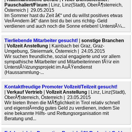
Pauschaliert/Fixum
| Linz, Linz(Stadt), OberÃ¶sterreich,
Österreich | 29.05.2015
Im Sommer hast du Zeit â€“ und du willst positives etwas
VerÃ¤ndern â€“ dann bist du bei uns richtig- Geld
verdienen und auch noch die Sonne erleben! UnterstÃ¼...
Tierliebende Mitarbeiter gesucht!
|
sonstige Branchen
|
Vollzeit Anstellung
| Kainbach bei Graz, Graz-
Umgebung, Steiermark, Österreich | 24.05.2015
Wir suchen freundliche, sozial engagierte und vor allem
sympathische Mitarbeiter und Mitarbeiterinnen fÃ¼r ein
UnterstÃ¼tzungsprojekt im AuÃŸendienst
(Haussammlung-...
Kontaktfreudige Promoter Vollzeit/Teilzeit gesucht!
|
Verkauf Vertrieb
|
Vollzeit Anstellung
| Linz, Linz(Stadt),
OberÃ¶sterreich, Österreich | 23.05.2015
Wir bieten Ihnen die MÃ¶glichkeit in Tirol relativ schnell
und eigenstÃ¤ndig gutes Geld zu verdienen, indem Sie
eine bekannte Hilfs- und Rettungsorganisation mit
Beratung und...