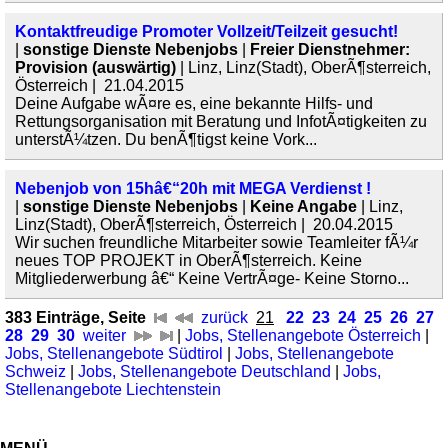
Kontaktfreudige Promoter Vollzeit/Teilzeit gesucht!
|
sonstige Dienste Nebenjobs
|
Freier Dienstnehmer:
Provision (auswärtig)
| Linz, Linz(Stadt), OberÃ¶sterreich,
Österreich | 21.04.2015
Deine Aufgabe wÃ¤re es, eine bekannte Hilfs- und
Rettungsorganisation mit Beratung und InfotÃ¤tigkeiten zu
unterstÃ¼tzen. Du benÃ¶tigst keine Vork...
Nebenjob von 15hâ€“20h mit MEGA Verdienst !
|
sonstige Dienste Nebenjobs
|
Keine Angabe
| Linz,
Linz(Stadt), OberÃ¶sterreich, Österreich | 20.04.2015
Wir suchen freundliche Mitarbeiter sowie Teamleiter fÃ¼r
neues TOP PROJEKT in OberÃ¶sterreich. Keine
Mitgliederwerbung â€“ Keine VertrÃ¤ge- Keine Storno...
383 Einträge, Seite
zurück
21
22
23
24
25
26
27
28
29
30
weiter
|
Jobs, Stellenangebote Österreich
|
Jobs, Stellenangebote Südtirol
|
Jobs, Stellenangebote
Schweiz
|
Jobs, Stellenangebote Deutschland
|
Jobs,
Stellenangebote Liechtenstein