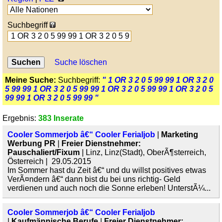
Suchbegriff
Suche löschen
Meine Suche:
Suchbegriff:
" 1 OR 3 2 0 5 99 99 1 OR 3 2 0
5 99 99 1 OR 3 2 0 5 99 99 1 OR 3 2 0 5 99 99 1 OR 3 2 0 5
99 99 1 OR 3 2 0 5 99 99 "
Ergebnis:
383 Inserate
Cooler Sommerjob â€“ Cooler Ferialjob
|
Marketing
Werbung PR
|
Freier Dienstnehmer:
Pauschaliert/Fixum
| Linz, Linz(Stadt), OberÃ¶sterreich,
Österreich | 29.05.2015
Im Sommer hast du Zeit â€“ und du willst positives etwas
VerÃ¤ndern â€“ dann bist du bei uns richtig- Geld
verdienen und auch noch die Sonne erleben! UnterstÃ¼...
Cooler Sommerjob â€“ Cooler Ferialjob
|
Kaufmännische Berufe
|
Freier Dienstnehmer: