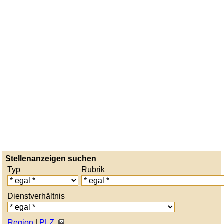
Stellenanzeigen suchen
Typ
Rubrik
Dienstverhältnis
Region
|
PLZ