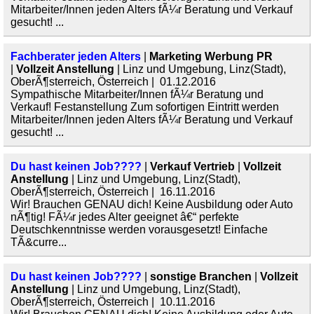
Mitarbeiter/Innen jeden Alters fÃ¼r Beratung und Verkauf
gesucht! ...
Fachberater jeden Alters
|
Marketing Werbung PR
|
Vollzeit Anstellung
| Linz und Umgebung, Linz(Stadt),
OberÃ¶sterreich, Österreich | 01.12.2016
Sympathische Mitarbeiter/Innen fÃ¼r Beratung und
Verkauf! Festanstellung Zum sofortigen Eintritt werden
Mitarbeiter/Innen jeden Alters fÃ¼r Beratung und Verkauf
gesucht! ...
Du hast keinen Job????
|
Verkauf Vertrieb
|
Vollzeit
Anstellung
| Linz und Umgebung, Linz(Stadt),
OberÃ¶sterreich, Österreich | 16.11.2016
Wir! Brauchen GENAU dich! Keine Ausbildung oder Auto
nÃ¶tig! FÃ¼r jedes Alter geeignet â€“ perfekte
Deutschkenntnisse werden vorausgesetzt! Einfache
TÃ&curre...
Du hast keinen Job????
|
sonstige Branchen
|
Vollzeit
Anstellung
| Linz und Umgebung, Linz(Stadt),
OberÃ¶sterreich, Österreich | 10.11.2016