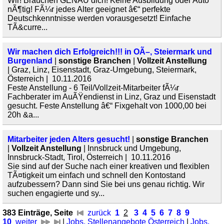
Wir! Brauchen GENAU dich! Keine Ausbildung oder Auto
nÃ¶tig! FÃ¼r jedes Alter geeignet â€“ perfekte
Deutschkenntnisse werden vorausgesetzt! Einfache
TÃ&curre...
Wir machen dich Erfolgreich!!! in OÃ–, Steiermark und
Burgenland
|
sonstige Branchen
|
Vollzeit Anstellung
| Graz, Linz, Eisenstadt, Graz-Umgebung, Steiermark,
Österreich | 10.11.2016
Feste Anstellung - 6 Teil/Vollzeit-Mitarbeiter fÃ¼r
Fachberater im AuÃŸendienst in Linz, Graz und Eisenstadt
gesucht. Feste Anstellung â€“ Fixgehalt von 1000,00 bei
20h &a...
Mitarbeiter jeden Alters gesucht!
|
sonstige Branchen
|
Vollzeit Anstellung
| Innsbruck und Umgebung,
Innsbruck-Stadt, Tirol, Österreich | 10.11.2016
Sie sind auf der Suche nach einer kreativen und flexiblen
TÃ¤tigkeit um einfach und schnell den Kontostand
aufzubessern? Dann sind Sie bei uns genau richtig. Wir
suchen engagierte und sy...
383 Einträge, Seite
zurück
1
2
3
4
5
6
7
8
9
10
weiter
|
Jobs, Stellenangebote Österreich
|
Jobs,