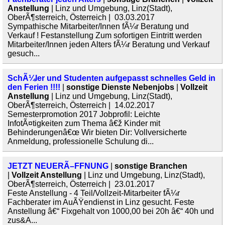
Anstellung
| Linz und Umgebung, Linz(Stadt),
OberÃ¶sterreich, Österreich | 03.03.2017
Sympathische Mitarbeiter/Innen fÃ¼r Beratung und
Verkauf ! Festanstellung Zum sofortigen Eintritt werden
Mitarbeiter/Innen jeden Alters fÃ¼r Beratung und Verkauf
gesuch...
SchÃ¼ler und Studenten aufgepasst schnelles Geld in
den Ferien !!!!
|
sonstige Dienste Nebenjobs
|
Vollzeit
Anstellung
| Linz und Umgebung, Linz(Stadt),
OberÃ¶sterreich, Österreich | 14.02.2017
Semesterpromotion 2017 Jobprofil: Leichte
InfotÃ¤tigkeiten zum Thema â€ž Kinder mit
Behinderungenâ€œ Wir bieten Dir: Vollversicherte
Anmeldung, professionelle Schulung di...
JETZT NEUERÃ–FFNUNG
|
sonstige Branchen
|
Vollzeit Anstellung
| Linz und Umgebung, Linz(Stadt),
OberÃ¶sterreich, Österreich | 23.01.2017
Feste Anstellung - 4 Teil/Vollzeit-Mitarbeiter fÃ¼r
Fachberater im AuÃŸendienst in Linz gesucht. Feste
Anstellung â€“ Fixgehalt von 1000,00 bei 20h â€“ 40h und
zus&A...