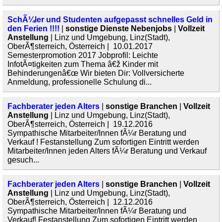
SchÃ¼ler und Studenten aufgepasst schnelles Geld in
den Ferien !!!!
|
sonstige Dienste Nebenjobs
|
Vollzeit
Anstellung
| Linz und Umgebung, Linz(Stadt),
OberÃ¶sterreich, Österreich | 10.01.2017
Semesterpromotion 2017 Jobprofil: Leichte
InfotÃ¤tigkeiten zum Thema â€ž Kinder mit
Behinderungenâ€œ Wir bieten Dir: Vollversicherte
Anmeldung, professionelle Schulung di...
Fachberater jeden Alters
|
sonstige Branchen
|
Vollzeit
Anstellung
| Linz und Umgebung, Linz(Stadt),
OberÃ¶sterreich, Österreich | 19.12.2016
Sympathische Mitarbeiter/Innen fÃ¼r Beratung und
Verkauf ! Festanstellung Zum sofortigen Eintritt werden
Mitarbeiter/Innen jeden Alters fÃ¼r Beratung und Verkauf
gesuch...
Fachberater jeden Alters
|
sonstige Branchen
|
Vollzeit
Anstellung
| Linz und Umgebung, Linz(Stadt),
OberÃ¶sterreich, Österreich | 12.12.2016
Sympathische Mitarbeiter/Innen fÃ¼r Beratung und
Verkauf! Festanstellung Zum sofortigen Eintritt werden