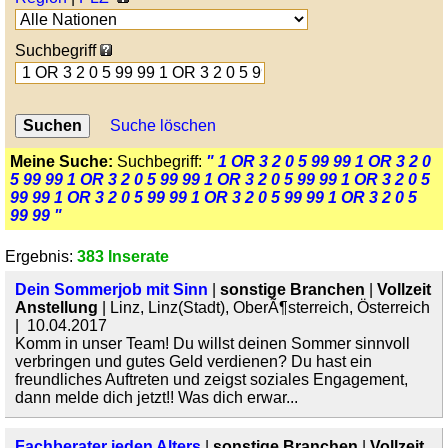
Suchbegriff
Suche löschen
Meine Suche:
Suchbegriff:
" 1 OR 3 2 0 5 99 99 1 OR 3 2 0
5 99 99 1 OR 3 2 0 5 99 99 1 OR 3 2 0 5 99 99 1 OR 3 2 0 5
99 99 1 OR 3 2 0 5 99 99 1 OR 3 2 0 5 99 99 1 OR 3 2 0 5
99 99 "
Ergebnis:
383 Inserate
Dein Sommerjob mit Sinn
|
sonstige Branchen
|
Vollzeit
Anstellung
| Linz, Linz(Stadt), OberÃ¶sterreich, Österreich
| 10.04.2017
Komm in unser Team! Du willst deinen Sommer sinnvoll
verbringen und gutes Geld verdienen? Du hast ein
freundliches Auftreten und zeigst soziales Engagement,
dann melde dich jetzt!! Was dich erwar...
Fachberater jeden Alters
|
sonstige Branchen
|
Vollzeit