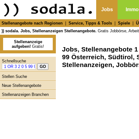
Jobs
Immob
Stellenangebote nach Regionen
|
Service, Tipps & Tools
|
Spiele
|
Ü
)) sodala. Jobs, Stellenanzeigen Stellenangebote.
Gratis Jobbörse, Arbeit
Stellenanzeige
aufgeben!
Gratis!
Jobs, Stellenangebote 1 
99 Österreich, Südtirol,
Schnellsuche
Stellenanzeigen, Jobbö
Stellen Suche
Neue Stellenangebote
Stellenanzeigen Branchen