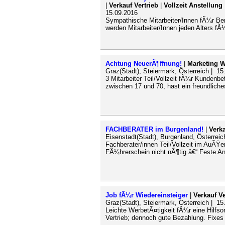
|
Verkauf Vertrieb
|
Vollzeit Anstellung
15.09.2016
Sympathische Mitarbeiter/Innen fÃ¼r Bera
werden Mitarbeiter/Innen jeden Alters fÃ
Achtung NeuerÃ¶ffnung!
|
Marketing 
Graz(Stadt), Steiermark, Österreich | 15
3 Mitarbeiter Teil/Vollzeit fÃ¼r Kundenb
zwischen 17 und 70, hast ein freundliches
FACHBERATER im Burgenland!
|
Verka
Eisenstadt(Stadt), Burgenland, Österreic
Fachberater/innen Teil/Vollzeit im AuÃŸ
FÃ¼hrerschein nicht nÃ¶tig â€“ Feste Ans
Job fÃ¼r Wiedereinsteiger
|
Verkauf Ve
Graz(Stadt), Steiermark, Österreich | 15
Leichte WerbetÃ¤tigkeit fÃ¼r eine Hilfso
Vertrieb; dennoch gute Bezahlung. Fixes 