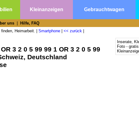
ilien
Kleinanzeigen
Gebrauchtwagen
ber uns
|
Hilfe, FAQ
 finden, Heimarbeit. |
Smartphone
|
<< zurück
|
Inserate, Kl
Foto - grati
OR 3 2 0 5 99 99 1 OR 3 2 0 5 99
Kleinanzeige
 Schweiz, Deutschland
rse