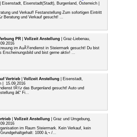
| Eisenstadt, Eisenstadt(Stadt), Burgenland, Österreich |
tung und Verkauf! Festanstellung Zum sofortigen Eintritt
¼r Beratung und Verkauf gesucht! ...
Werbung PR
|
Vollzeit Anstellung
| Graz-Liebenau,
.09.2016
etreuung im AuÃŸendienst in Steiermark gesucht! Du bist
 Erscheinungsbild und bist gerne aktiv! ...
uf Vertrieb
|
Vollzeit Anstellung
| Eisenstadt,
h | 15.09.2016
endienst fÃ¼r das Burgenland gesucht! Auto und
tellung â€“ Fi...
rtrieb
|
Vollzeit Anstellung
| Graz und Umgebung,
.09.2016
rganisation im Raum Steiermark. Kein Verkauf, kein
Grundgehaltgehalt: 1000 â‚¬ /...