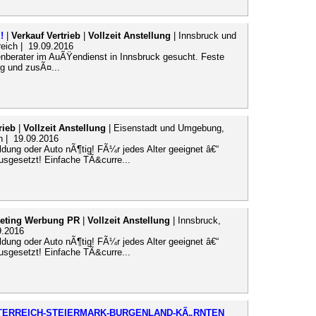
!
|
Verkauf Vertrieb
|
Vollzeit Anstellung
| Innsbruck und
reich | 19.09.2016
denberater im AuÃŸendienst in Innsbruck gesucht. Feste
g und zusÃ¤...
rieb
|
Vollzeit Anstellung
| Eisenstadt und Umgebung,
h | 19.09.2016
ung oder Auto nÃ¶tig! FÃ¼r jedes Alter geeignet â€“
usgesetzt! Einfache TÃ&curre...
eting Werbung PR
|
Vollzeit Anstellung
| Innsbruck,
9.2016
ung oder Auto nÃ¶tig! FÃ¼r jedes Alter geeignet â€“
usgesetzt! Einfache TÃ&curre...
RÃ–STERREICH-STEIERMARK-BURGENLAND-KÃ„RNTEN