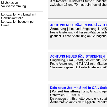
3 Mitarbeiter Teil/Vollzeit fÃ¼r Kundenb
Mietsklaven
zwischen 17 und 70, hast ein freundliche
Volksabstimmung
Lottozahlen via Email mit
Gewinnkontrolle
Lottozahlen bequem per
Email
ACHTUNG NEUERÃ–FFNUNG fÃ¼r TEILZ
Anstellung
| Linz und Umgebung, Linz(St
Feste Anstellung - 4 Teilzeit-Mitarbeit
gesucht. Feste Anstellung â€“Grundgehal
ACHTUNG NEUES fÃ¼r STUDENTEN !!
Umgebung, Graz(Stadt), Steiermark, Öst
Feste Anstellung - 4 Teil/Vollzeit -Mita
Steiermark gesucht. Feste Anstellung â€
Dein neuer Job mit Sinn! In OÃ–, Ste
|
Vollzeit Anstellung
| Linz, Graz, Klage
Österreich | 19.09.2016
Du plauderst, triffst nette Leute und set
ÃœberbrÃ¼ckungsjob mÃ¶glich. Perfekte