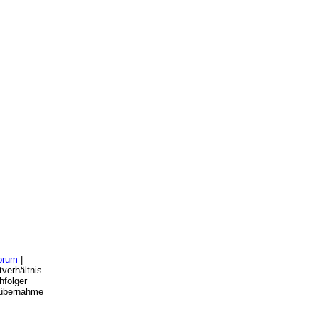
orum
|
verhältnis
hfolger
bsübernahme