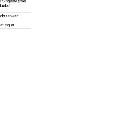
e SinglebÃ¶rse!
Liebe!
chtsanwalt
ratung.at