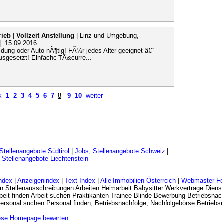
rieb
|
Vollzeit Anstellung
| Linz und Umgebung,
 | 15.09.2016
ung oder Auto nÃ¶tig! FÃ¼r jedes Alter geeignet â€“
usgesetzt! Einfache TÃ&curre...
k
1
2
3
4
5
6
7
8
9
10
weiter
Stellenangebote Südtirol
|
Jobs, Stellenangebote Schweiz
|
 Stellenangebote Liechtenstein
ndex
|
Anzeigenindex
|
Text-Index
|
Alle Immobilien Österreich
|
Webmaster F
n Stellenausschreibungen Arbeiten Heimarbeit Babysitter Werkverträge Dienst
eit finden Arbeit suchen Praktikanten Trainee Blinde Bewerbung Betriebsnac
 Personal suchen Personal finden, Betriebsnachfolge, Nachfolgebörse Betrie