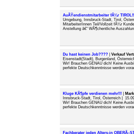
AuÃŸendienstmitarbeiter fÃ¼r TIROL!!
Umgebung, Innsbruck-Stadt, Tirol, Öster
Mitarbeiter/innen Teil/Vollzeit fÃ¼r Kun
Anstellung â€“ WÃ¶chentliche Auszahlun
Du hast keinen Job????
|
Verkauf Vert
Eisenstadt(Stadt), Burgenland, Österreic
Wir! Brauchen GENAU dich! Keine Ausbild
perfekte Deutschkenntnisse werden vora
Kluge KÃ¶pfe verdienen mehr!!!
|
Mark
Innsbruck-Stadt, Tirol, Österreich | 15.0
Wir! Brauchen GENAU dich! Keine Ausbild
perfekte Deutschkenntnisse werden vora
Fachberater jeden Alters-in OBE