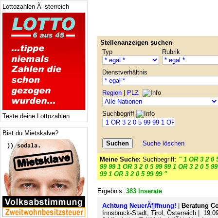
Lottozahlen Ã–sterreich
Stellenanzeigen suchen
Typ
Rubrik
Dienstverhältnis
Region
|
PLZ
Suchbegriff
Teste deine Lottozahlen
Bist du Mietskalve?
Suche löschen
Meine Suche:
Suchbegriff:
" 1 OR 3 2 0 
99 99 1 OR 3 2 0 5 99 99 1 OR 3 2 0 5 99
99 1 OR 3 2 0 5 99 99 "
Ergebnis:
383 Inserate
Achtung NeuerÃ¶ffnung!
|
Beratung C
Innsbruck-Stadt, Tirol, Österreich | 19.0