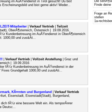
Die seriÃ¶s
etreuung im AuÃŸendienst in Tirol gesucht! Du bist
Finde deine 
s Erscheinungsbild und bist gerne aktiv! Weder...
Frage an Re
stellen
1a-rechtsbe
EIT-Mitarbeiter
|
Verkauf Vertrieb
|
Teilzeit
adt), OberÃ¶sterreich, Österreich | 19.09.2016
er fÃ¼r Kundenbetreuung im AuÃŸendienst in OberÃ¶sterreich
t: 1000,00 und zus&At...
!!
|
Verkauf Vertrieb
|
Vollzeit Anstellung
| Graz und
erreich | 19.09.2016
rbeiter fÃ¼r Kundenbetreuung im AuÃŸendienst in der
“ Fixes Grundgehalt 1000,00 und zus&Ati...
iermark, KÃ¤rnten und Burgenland
|
Verkauf Vertrieb
nfurt, Eisenstadt, Eisenstadt(Stadt), Burgenland,
zt dich fÃ¼r eine bessere Welt ein. Als temporÃ¤rer
 Deutsc...