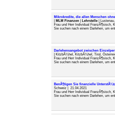
Mikrokredite, die allen Menschen ohn
|
MLM Finanzen
|
Lehrstelle
| Lustenau,
Frau und Herr Individual FranzÃ¶sisch, 
Sie suchen nach einem Darlehen, um entw
Darlehensangebot zwischen Einzelper
| KitzbÃ¼hel, KitzbÃ¼hel, Tirol, Österre
Frau und Herr Individual FranzÃ¶sisch, 
Sie suchen nach einem Darlehen, um entw
BenÃ¶tigen Sie finanzielle UnterstÃ¼
Schweiz | 21.04.2021
Frau und Herr Individual FranzÃ¶sisch, 
Sie suchen nach einem Darlehen, um entw