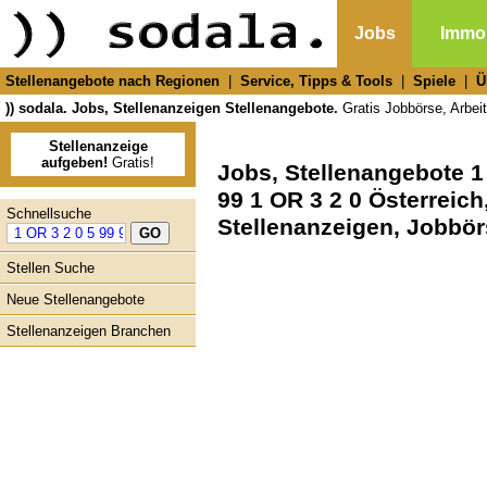
Jobs
Immob
Stellenangebote nach Regionen
|
Service, Tipps & Tools
|
Spiele
|
Ü
)) sodala. Jobs, Stellenanzeigen Stellenangebote.
Gratis Jobbörse, Arbeit
Stellenanzeige
aufgeben!
Gratis!
Jobs, Stellenangebote 1 
99 1 OR 3 2 0 Österreich
Schnellsuche
Stellenanzeigen, Jobbö
Stellen Suche
Neue Stellenangebote
Stellenanzeigen Branchen