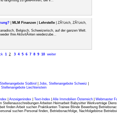
d langfristig zu gewÃ¤hren, die v...
tzung?
|
MLM Finanzen
|
Lehrstelle
| ZÃ¼rich, ZÃ¼rich,
Kanadisch, Belgisch, Schweizerisch, auf der ganzen Welt.
eder Ihre AktivitÃ¤ten wiederzube...
ck
1
2
3
4
5
6
7
8
9
10
weiter
Stellenangebote Südtirol
|
Jobs, Stellenangebote Schweiz
|
 Stellenangebote Liechtenstein
ndex
|
Anzeigenindex
|
Text-Index
|
Alle Immobilien Österreich
|
Webmaster F
n Stellenausschreibungen Arbeiten Heimarbeit Babysitter Werkverträge Dienst
eit finden Arbeit suchen Praktikanten Trainee Blinde Bewerbung Betriebsnac
 Personal suchen Personal finden, Betriebsnachfolge, Nachfolgebörse Betrie