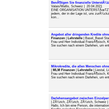
BenÃ¶tigen Sie finanzielle UnterstÃ¼
Valais/Wallis, Schweiz | 20.04.2021
EINE ORGANISATION UNTERSTÃœTZT 
jedem, der in der Lage ist, uns zurÃ¼ck
kon...
Angebot aller dringenden Kredite ohn
Finanzen
|
Lehrstelle
| Basel, Basel Sta
Frau und Herr Individual FranzÃ¶sisch, 
Sie suchen nach einem Darlehen, um entw
Mikrokredite, die allen Menschen ohn
|
MLM Finanzen
|
Lehrstelle
| Liestal, 
Frau und Herr Individual FranzÃ¶sisch, 
Sie suchen nach einem Darlehen, um entw
Darlehensangebot zwischen Einzelper
| ZÃ¼rich, ZÃ¼rich, ZÃ¼rich, Schweiz |
Hallo, Ich bin eine Person, die internati