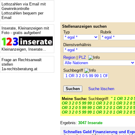
Lottozahlen via Email mit
Gewinnkontrolle
Lottozahlen bequem per
Email
Stellenanzeigen suchen
Inserate, Kleinanzeigen mit
Typ
Rubrik
Foto - gratis aufgeben!
Dienstverhältnis
Kleinanzeigen, Inserate...
Region
|
PLZ
Frage an Rechtsanwalt
stellen
1a-rechtsberatung.at
Suchbegriff
Suche löschen
Meine Suche:
Suchbegriff:
" 1 OR 3 2 0 
OR 3 2 0 5 99 99 1 OR 3 2 0 1 OR 3 2 0 5
OR 3 2 0 5 99 99 1 OR 3 2 0 1 OR 3 2 0 5
OR 3 2 0 5 99 99 1 OR 3 2 0 1 OR 3 2 0 5
Ergebnis:
3047 Inserate
Schnelles Geld Finanzierung und Exp