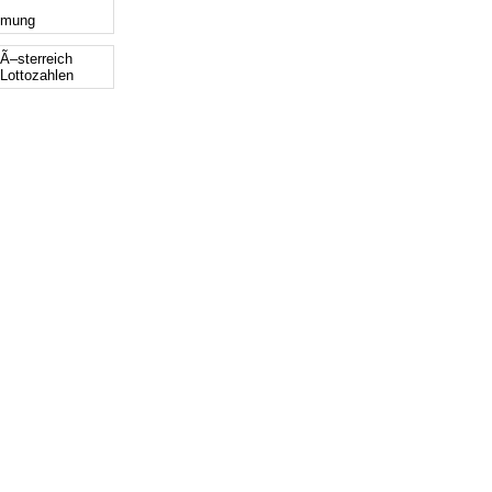
mmung
 Ã–sterreich
 Lottozahlen