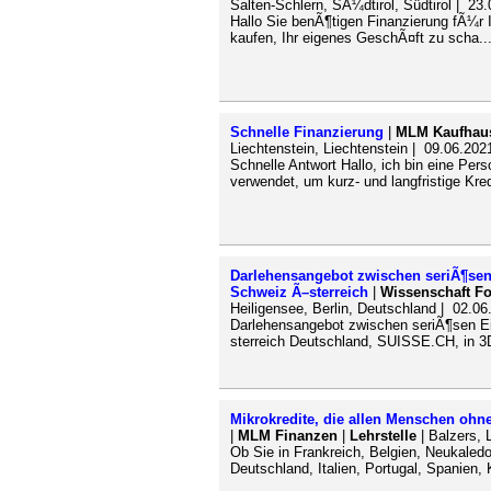
Salten-Schlern, SÃ¼dtirol, Südtirol | 23
Hallo Sie benÃ¶tigen Finanzierung fÃ¼r
kaufen, Ihr eigenes GeschÃ¤ft zu scha..
Schnelle Finanzierung
|
MLM Kaufhau
Liechtenstein, Liechtenstein | 09.06.202
Schnelle Antwort Hallo, ich bin eine Perso
verwendet, um kurz- und langfristige Kre
Darlehensangebot zwischen seriÃ¶sen
Schweiz Ã–sterreich
|
Wissenschaft F
Heiligensee, Berlin, Deutschland | 02.06
Darlehensangebot zwischen seriÃ¶sen Ei
sterreich Deutschland, SUISSE.CH, in 3D
Mikrokredite, die allen Menschen ohn
|
MLM Finanzen
|
Lehrstelle
| Balzers, 
Ob Sie in Frankreich, Belgien, Neukaled
Deutschland, Italien, Portugal, Spanien,