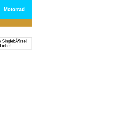
Motorrad
e SinglebÃ¶rse!
Liebe!