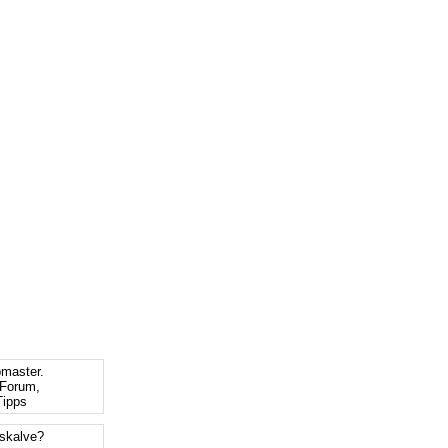
bmaster.
Forum,
ipps
tskalve?