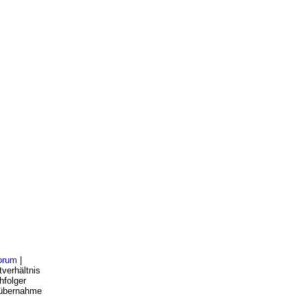
orum
|
verhältnis
hfolger
bsübernahme