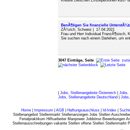
Kredite zwischen Einzelpersonen kurz- un
BenÃ¶tigen Sie finanzielle UnterstÃ¼
ZÃ¼rich, Schweiz | 17.04.2021
Frau und Herr Individual FranzÃ¶sisch, 
Sie suchen nach einem Darlehen, um entw
3047 Einträge, Seite
zurü
|
Jobs, Stellenangebote Österreich
|
Jobs, 
Jobs, Stellenangebote Deutschland
|
Jobs,
Home
|
Impressum
|
AGB
|
Haftungsauschluss
|
Id-Index
|
Suchi
Stellenangebot Stellenmarkt Stellenanzeigen Jobs Stellen Auschreibe
Ferialpraktikum Hilfsarbeiter Manpower Jobbörse Bewerbungen Arb
Stellenausschreibungen vakante Stellen offene Stellen Stellenmarkt