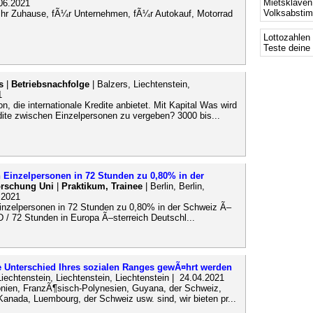
Mietsklaven
.06.2021
Volksabsti
 Ihr Zuhause, fÃ¼r Unternehmen, fÃ¼r Autokauf, Motorrad
.
Lottozahlen
Teste deine
s
|
Betriebsnachfolge
| Balzers, Liechtenstein,
1
n, die internationale Kredite anbietet. Mit Kapital Was wird
dite zwischen Einzelpersonen zu vergeben? 3000 bis...
 Einzelpersonen in 72 Stunden zu 0,80% in der
orschung Uni
|
Praktikum, Trainee
| Berlin, Berlin,
.2021
nzelpersonen in 72 Stunden zu 0,80% in der Schweiz Ã–
 / 72 Stunden in Europa Ã–sterreich Deutschl...
e Unterschied Ihres sozialen Ranges gewÃ¤hrt werden
Liechtenstein, Liechtenstein, Liechtenstein | 24.04.2021
onien, FranzÃ¶sisch-Polynesien, Guyana, der Schweiz,
 Kanada, Luembourg, der Schweiz usw. sind, wir bieten pr...