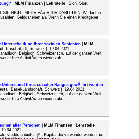
tzung?
|
MLM Finanzen
|
Lehrstelle
| Sion, Sion,
SIE NICHT MEHR FÃœR IHR DARLEHEN. Wir bieten
zuzahlen, Gelddarlehen an. Wenn Sie einen Kreditgeber
e Unterscheidung Ihrer sozialen Schichten
|
MLM
dt, Basel-Stadt, Schweiz | 19.04.2021
Kanadisch, Belgisch, Schweizerisch, auf der ganzen Welt.
eder Ihre AktivitÃ¤ten wiederzub...
e Unterschied Ihres sozialen Ranges gewÃ¤hrt werden
Liestal, Basel-Landschaft, Schweiz | 19.04.2021
Kanadisch, Belgisch, Schweizerisch, auf der ganzen Welt.
eder Ihre AktivitÃ¤ten wiederzube...
sonen aller Personen
|
MLM Finanzen
|
Lehrstelle
 19.04.2021
onale Kredite anbietet. Mit Kapital die verwendet werden, um