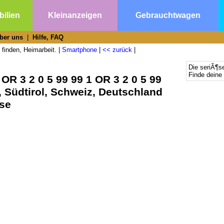
ilien
Kleinanzeigen
Gebrauchtwagen
ber uns
|
Hilfe, FAQ
 finden, Heimarbeit. |
Smartphone
|
<< zurück
|
Die seriÃ¶s
Finde deine 
OR 3 2 0 5 99 99 1 OR 3 2 0 5 99
, Südtirol, Schweiz, Deutschland
rse