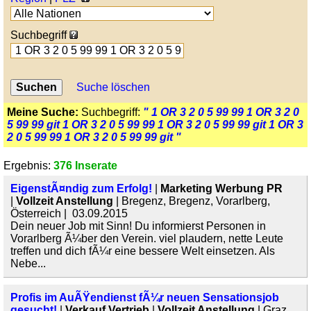
Suchbegriff
Suche löschen
Meine Suche:
Suchbegriff:
" 1 OR 3 2 0 5 99 99 1 OR 3 2 0
5 99 99 git 1 OR 3 2 0 5 99 99 1 OR 3 2 0 5 99 99 git 1 OR 3
2 0 5 99 99 1 OR 3 2 0 5 99 99 git "
Ergebnis:
376 Inserate
EigenstÃ¤ndig zum Erfolg!
|
Marketing Werbung PR
|
Vollzeit Anstellung
| Bregenz, Bregenz, Vorarlberg,
Österreich | 03.09.2015
Dein neuer Job mit Sinn! Du informierst Personen in
Vorarlberg Ã¼ber den Verein. viel plaudern, nette Leute
treffen und dich fÃ¼r eine bessere Welt einsetzen. Als
Nebe...
Profis im AuÃŸendienst fÃ¼r neuen Sensationsjob
gesucht!
|
Verkauf Vertrieb
|
Vollzeit Anstellung
| Graz,