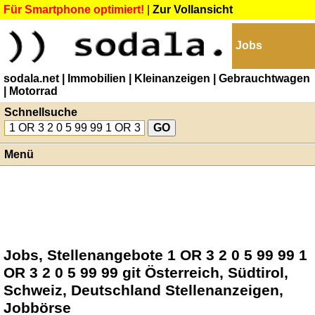
Für Smartphone optimiert!
|
Zur Vollansicht
Jobs
sodala.net
| Immobilien
| Kleinanzeigen
| Gebrauchtwagen
| Motorrad
Schnellsuche
Menü
Jobs, Stellenangebote 1 OR 3 2 0 5 99 99 1
OR 3 2 0 5 99 99 git Österreich, Südtirol,
Schweiz, Deutschland Stellenanzeigen,
Jobbörse