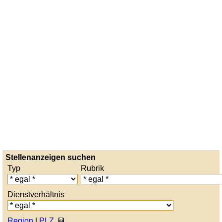
Stellenanzeigen suchen
Typ
Rubrik
Dienstverhältnis
Region
|
PLZ