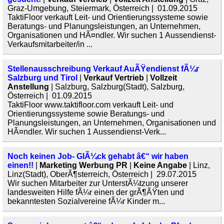
Graz-Umgebung, Steiermark, Österreich | 01.09.2015
TaktiFloor verkauft Leit- und Orientierungssysteme sowie
Beratungs- und Planungsleistungen, an Unternehmen,
Organisationen und HÃ¤ndler. Wir suchen 1 Aussendienst-
Verkaufsmitarbeiter/in ...
Stellenausschreibung Verkauf AuÃŸendienst fÃ¼r
Salzburg und Tirol
|
Verkauf Vertrieb
|
Vollzeit
Anstellung
| Salzburg, Salzburg(Stadt), Salzburg,
Österreich | 01.09.2015
TaktiFloor www.taktifloor.com verkauft Leit- und
Orientierungssysteme sowie Beratungs- und
Planungsleistungen, an Unternehmen, Organisationen und
HÃ¤ndler. Wir suchen 1 Aussendienst-Verk...
Noch keinen Job- GlÃ¼ck gehabt â€“ wir haben
einen!!
|
Marketing Werbung PR
|
Keine Angabe
| Linz,
Linz(Stadt), OberÃ¶sterreich, Österreich | 29.07.2015
Wir suchen Mitarbeiter zur UnterstÃ¼tzung unserer
landesweiten Hilfe fÃ¼r einen der grÃ¶ÃŸten und
bekanntesten Sozialvereine fÃ¼r Kinder m...