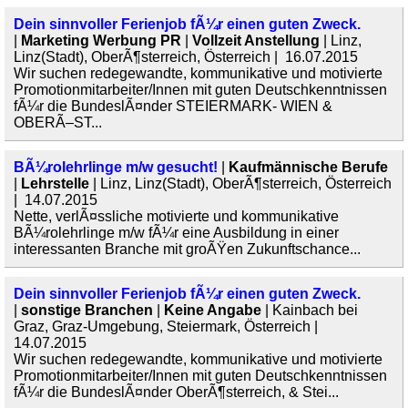
Dein sinnvoller Ferienjob fÃ¼r einen guten Zweck.
|
Marketing Werbung PR
|
Vollzeit Anstellung
| Linz,
Linz(Stadt), OberÃ¶sterreich, Österreich | 16.07.2015
Wir suchen redegewandte, kommunikative und motivierte
Promotionmitarbeiter/Innen mit guten Deutschkenntnissen
fÃ¼r die BundeslÃ¤nder STEIERMARK- WIEN &
OBERÃ–ST...
BÃ¼rolehrlinge m/w gesucht!
|
Kaufmännische Berufe
|
Lehrstelle
| Linz, Linz(Stadt), OberÃ¶sterreich, Österreich
| 14.07.2015
Nette, verlÃ¤ssliche motivierte und kommunikative
BÃ¼rolehrlinge m/w fÃ¼r eine Ausbildung in einer
interessanten Branche mit groÃŸen Zukunftschance...
Dein sinnvoller Ferienjob fÃ¼r einen guten Zweck.
|
sonstige Branchen
|
Keine Angabe
| Kainbach bei
Graz, Graz-Umgebung, Steiermark, Österreich |
14.07.2015
Wir suchen redegewandte, kommunikative und motivierte
Promotionmitarbeiter/Innen mit guten Deutschkenntnissen
fÃ¼r die BundeslÃ¤nder OberÃ¶sterreich, & Stei...