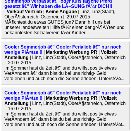
Sommerjob verpasst â€“ oder aufs falsche Pferd
gesetzt â€“ Wir haben die LÃ–SUNG fÃ¼r DICH!!
|
Verkauf Vertrieb
|
Keine Angabe
| Linz, Linz(Stadt),
OberÃ¶sterreich, Österreich | 29.07.2015
MÃ¶chtest du etwas GUTES tun? Dann hilf uns bei
unserer landesweiten Hilfe fÃ¼r einen der grÃ¶ÃŸten und
bekanntesten Sozialverein fÃ¼r Kinder...
Cooler Sommerjob â€“ Cooler Ferialjob â€“ nur noch
wenige PlÃ¤tze !!
|
Marketing Werbung PR
|
Vollzeit
Anstellung
| Linz, Linz(Stadt), OberÃ¶sterreich, Österreich
| 20.07.2015
Im Sommer hast du Zeit â€“ und du willst positiv etwas
VerÃ¤ndern â€“ dann bist du bei uns richtig- Geld
verdienen und auch noch die Sonne erleben! UnterstÃ¼...
Cooler Sommerjob â€“ Cooler Ferialjob â€“ nur noch
wenige PlÃ¤tze !!
|
Marketing Werbung PR
|
Vollzeit
Anstellung
| Linz, Linz(Stadt), OberÃ¶sterreich, Österreich
| 16.07.2015
Im Sommer hast du Zeit â€“ und du willst positiv etwas
VerÃ¤ndern â€“ dann bist du bei uns richtig- Geld
verdienen und auch noch die Sonne erleben! UnterstÃ¼t...