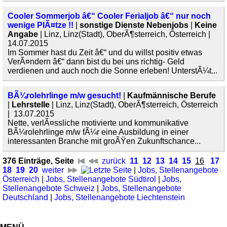
Cooler Sommerjob â€“ Cooler Ferialjob â€“ nur noch
wenige PlÃ¤tze !!
|
sonstige Dienste Nebenjobs
|
Keine
Angabe
| Linz, Linz(Stadt), OberÃ¶sterreich, Österreich |
14.07.2015
Im Sommer hast du Zeit â€“ und du willst positiv etwas
VerÃ¤ndern â€“ dann bist du bei uns richtig- Geld
verdienen und auch noch die Sonne erleben! UnterstÃ¼t...
BÃ¼rolehrlinge m/w gesucht!
|
Kaufmännische Berufe
|
Lehrstelle
| Linz, Linz(Stadt), OberÃ¶sterreich, Österreich
| 13.07.2015
Nette, verlÃ¤ssliche motivierte und kommunikative
BÃ¼rolehrlinge m/w fÃ¼r eine Ausbildung in einer
interessanten Branche mit groÃŸen Zukunftschance...
376 Einträge, Seite
zurück
11
12
13
14
15
16
17
18
19
20
weiter
|
Jobs, Stellenangebote
Österreich
|
Jobs, Stellenangebote Südtirol
|
Jobs,
Stellenangebote Schweiz
|
Jobs, Stellenangebote
Deutschland
|
Jobs, Stellenangebote Liechtenstein