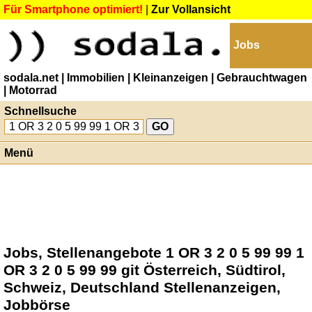
Für Smartphone optimiert!
|
Zur Vollansicht
Jobs
sodala.net
| Immobilien
| Kleinanzeigen
| Gebrauchtwagen
| Motorrad
Schnellsuche
Menü
Jobs, Stellenangebote 1 OR 3 2 0 5 99 99 1
OR 3 2 0 5 99 99 git Österreich, Südtirol,
Schweiz, Deutschland Stellenanzeigen,
Jobbörse