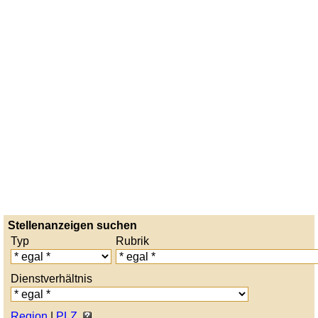
Stellenanzeigen suchen
Typ
Rubrik
Dienstverhältnis
Region
|
PLZ