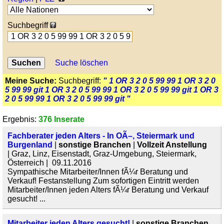
Suchbegriff
Suche löschen
Meine Suche:
Suchbegriff:
" 1 OR 3 2 0 5 99 99 1 OR 3 2 0
5 99 99 git 1 OR 3 2 0 5 99 99 1 OR 3 2 0 5 99 99 git 1 OR 3
2 0 5 99 99 1 OR 3 2 0 5 99 99 git "
Ergebnis:
376 Inserate
Fachberater jeden Alters - In OÃ–, Steiermark und
Burgenland
|
sonstige Branchen
|
Vollzeit Anstellung
| Graz, Linz, Eisenstadt, Graz-Umgebung, Steiermark,
Österreich | 09.11.2016
Sympathische Mitarbeiter/Innen fÃ¼r Beratung und
Verkauf! Festanstellung Zum sofortigen Eintritt werden
Mitarbeiter/Innen jeden Alters fÃ¼r Beratung und Verkauf
gesucht! ...
Mitarbeiter jeden Alters gesucht!
|
sonstige Branchen