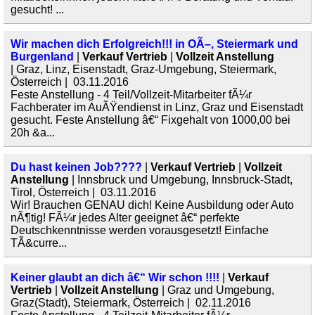
gesucht! ...
Wir machen dich Erfolgreich!!! in OÃ–, Steiermark und
Burgenland
|
Verkauf Vertrieb
|
Vollzeit Anstellung
| Graz, Linz, Eisenstadt, Graz-Umgebung, Steiermark,
Österreich | 03.11.2016
Feste Anstellung - 4 Teil/Vollzeit-Mitarbeiter fÃ¼r
Fachberater im AuÃŸendienst in Linz, Graz und Eisenstadt
gesucht. Feste Anstellung â€“ Fixgehalt von 1000,00 bei
20h &a...
Du hast keinen Job????
|
Verkauf Vertrieb
|
Vollzeit
Anstellung
| Innsbruck und Umgebung, Innsbruck-Stadt,
Tirol, Österreich | 03.11.2016
Wir! Brauchen GENAU dich! Keine Ausbildung oder Auto
nÃ¶tig! FÃ¼r jedes Alter geeignet â€“ perfekte
Deutschkenntnisse werden vorausgesetzt! Einfache
TÃ&curre...
Keiner glaubt an dich â€“ Wir schon !!!!
|
Verkauf
Vertrieb
|
Vollzeit Anstellung
| Graz und Umgebung,
Graz(Stadt), Steiermark, Österreich | 02.11.2016