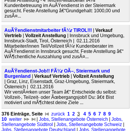
Feste Anstellung - 4 Teilzeit-Mitarbeiter fÃ¼r
Kundenbetreuung im AuÃŸendienst in der Steiermark
gesucht. Feste Anstellung â€“Grundgehalt: 1000,00 und
zusÃ¤...
AuÃŸendienstmitarbeiter fÃ¼r TIROL!!!
|
Verkauf
Vertrieb
|
Vollzeit Anstellung
| Innsbruck und Umgebung,
Innsbruck-Stadt, Tirol, Österreich | 02.11.2016
Mitarbeiter/innen Teil/Vollzeit fÃ¼r Kundenberater im
AuÃŸendienst in Innsbruck gesucht. Feste Anstellung â€“
WÃ¶chentliche Auszahlung und zusÃ¤...
AuÃŸendienst-Job!! FÃ¼r OÃ–, Steiermark und
Burgenland
|
Verkauf Vertrieb
|
Vollzeit Anstellung
| Graz, Linz, Eisenstadt, Graz-Umgebung, Steiermark,
Österreich | 02.11.2016
Wir verstÃ¤rken unser Team â€“ Entscheide du selbst:
Vollzeit-, Teilzeit- oder Ãœbergangsjob!! Du: â€¢ Bist
motiviert und mÃ¶chtest deine Ziele ...
376 Einträge, Seite
zurück
1
2
3
4
5
6
7
8
9
10
weiter
|
Jobs, Stellenangebote Österreich
|
Jobs,
Stellenangebote Südtirol
|
Jobs, Stellenangebote Schweiz
|
Jobs, Stellenangebote Deutschland
|
Jobs, Stellenangebote