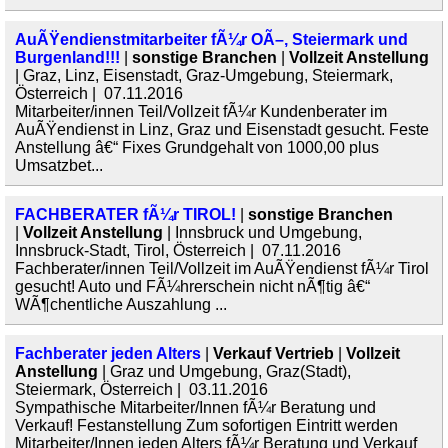
AuÃŸendienstmitarbeiter fÃ¼r OÃ–, Steiermark und
Burgenland!!!
|
sonstige Branchen
|
Vollzeit Anstellung
| Graz, Linz, Eisenstadt, Graz-Umgebung, Steiermark,
Österreich | 07.11.2016
Mitarbeiter/innen Teil/Vollzeit fÃ¼r Kundenberater im
AuÃŸendienst in Linz, Graz und Eisenstadt gesucht. Feste
Anstellung â€“ Fixes Grundgehalt von 1000,00 plus
Umsatzbet...
FACHBERATER fÃ¼r TIROL!
|
sonstige Branchen
|
Vollzeit Anstellung
| Innsbruck und Umgebung,
Innsbruck-Stadt, Tirol, Österreich | 07.11.2016
Fachberater/innen Teil/Vollzeit im AuÃŸendienst fÃ¼r Tirol
gesucht! Auto und FÃ¼hrerschein nicht nÃ¶tig â€“
WÃ¶chentliche Auszahlung ...
Fachberater jeden Alters
|
Verkauf Vertrieb
|
Vollzeit
Anstellung
| Graz und Umgebung, Graz(Stadt),
Steiermark, Österreich | 03.11.2016
Sympathische Mitarbeiter/Innen fÃ¼r Beratung und
Verkauf! Festanstellung Zum sofortigen Eintritt werden
Mitarbeiter/Innen jeden Alters fÃ¼r Beratung und Verkauf