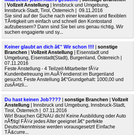
|
Vollzeit Anstellung
| Innsbruck und Umgebung,
Innsbruck-Stadt, Tirol, Österreich | 09.11.2016
Sie sind auf der Suche nach einer kreativen und flexiblen
TÃ¤tigkeit um einfach und schnell den Kontostand
aufzubessern? Dann sind Sie bei uns genau richtig. Wir
suchen engagierte und sy...
Keiner glaubt an dich â€“ Wir schon !!!!
|
sonstige
Branchen
|
Vollzeit Anstellung
| Eisenstadt und
Umgebung, Eisenstadt(Stadt), Burgenland, Österreich |
07.11.2016
Feste Anstellung - 4 Teilzeit-Mitarbeiter fÃ¼r
Kundenbetreuung im AuÃŸendienst im Burgenland
gesucht. Feste Anstellung â€“Grundgehalt: 1000,00 und
zusÃ¤tzli...
Du hast keinen Job????
|
sonstige Branchen
|
Vollzeit
Anstellung
| Innsbruck und Umgebung, Innsbruck-Stadt,
Tirol, Österreich | 07.11.2016
Wir! Brauchen GENAU dich! Keine Ausbildung oder Auto
nÃ¶tig! FÃ¼r jedes Alter geeignet â€“ perfekte
Deutschkenntnisse werden vorausgesetzt! Einfache
TÃ&curre...