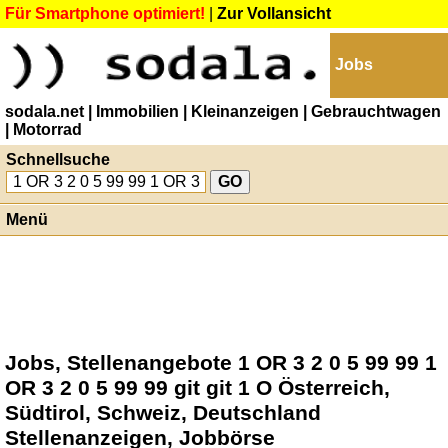
Für Smartphone optimiert!
|
Zur Vollansicht
Jobs
sodala.net
| Immobilien
| Kleinanzeigen
| Gebrauchtwagen
| Motorrad
Schnellsuche
Menü
Jobs, Stellenangebote 1 OR 3 2 0 5 99 99 1
OR 3 2 0 5 99 99 git git 1 O Österreich,
Südtirol, Schweiz, Deutschland
Stellenanzeigen, Jobbörse