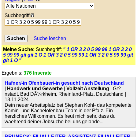
Suchbegriff
Suche löschen
Meine Suche:
Suchbegriff:
" 1 OR 3 2 0 5 99 99 1 OR 3 2 0
5 99 99 git git 1 O 1 OR 3 2 0 5 99 99 1 OR 3 2 0 5 99 99 git
git 1 O "
Ergebnis:
376 Inserate
Hafner/-in Ofenbauer/-in gesucht nach Deutschland
|
Handwerk und Gewerbe
|
Vollzeit Anstellung
| Gr?
nstadt, Bad DÃ¼rkheim, Rheinland-Pfalz, Deutschland |
18.11.2024
Dein neuer Arbeitsplatz bei Stephan Kohl- das kompetente
Kamin- und Kachelofenbau-Team in der Pfalz. Ein
herzliches Willkommen. Es freut mich sehr, dass du
waehrend deiner Jobsuche bei uns gelande...
BRUNECK: FILIALLEITER, ASSISTENZ-FILIALLEITER