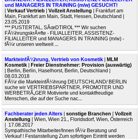
und MANAGERS IN TRAINING (m/w) GESUCHT!
|
Verkauf Vertrieb
|
Vollzeit Anstellung
| Frankfurt am
Main, Frankfurt am Main, Stadt, Hessen, Deutschland |
23.05.2019
*** PUSTERTAL, SÃœDTIROL *** Wir suchen
FÃ¼hrungskrÃ¤fte - FILIALLEITER, ASSISTENZ-
FILIALLEITER und MANAGERS IN TRAINING (m/w) -
fÃ¼r unseren weltweit ...
MarkteinfÃ¼hrung, Vertrieb von Kosmetik
|
MLM
Kosmetik
|
Freier Dienstnehmer: Provision (auswärtig)
| Berlin, Berlin, Haselhorst, Berlin, Deutschland |
08.03.2018
FÃ¼r die MarkteinfÃ¼hrung DEUTSCHLAND/ BERLIN
suche wir VERTRIEBSPARTNER, PROMOTER UND
WERBETRÃ„GER Motivierte und kontaktfreudige
Menschen, die auf der Suche nac...
Fachberater jeden Alters
|
sonstige Branchen
|
Vollzeit
Anstellung
| Wien, Wien 21., Floridsdorf, Wien, Österreich
| 17.08.2017
Sympathische Mitarbeiter/Innen fÃ¼r Beratung und
Verkauf ! Festanstellung Zum sofortigen Eintritt werden