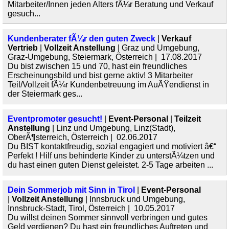
Mitarbeiter/Innen jeden Alters fÃ¼r Beratung und Verkauf
gesuch...
Kundenberater fÃ¼r den guten Zweck
|
Verkauf
Vertrieb
|
Vollzeit Anstellung
| Graz und Umgebung,
Graz-Umgebung, Steiermark, Österreich | 17.08.2017
Du bist zwischen 15 und 70, hast ein freundliches
Erscheinungsbild und bist gerne aktiv! 3 Mitarbeiter
Teil/Vollzeit fÃ¼r Kundenbetreuung im AuÃŸendienst in
der Steiermark ges...
Eventpromoter gesucht!
|
Event-Personal
|
Teilzeit
Anstellung
| Linz und Umgebung, Linz(Stadt),
OberÃ¶sterreich, Österreich | 02.06.2017
Du BIST kontaktfreudig, sozial engagiert und motiviert â€“
Perfekt ! Hilf uns behinderte Kinder zu unterstÃ¼tzen und
du hast einen guten Dienst geleistet. 2-5 Tage arbeiten ...
Dein Sommerjob mit Sinn in Tirol
|
Event-Personal
|
Vollzeit Anstellung
| Innsbruck und Umgebung,
Innsbruck-Stadt, Tirol, Österreich | 10.05.2017
Du willst deinen Sommer sinnvoll verbringen und gutes
Geld verdienen? Du hast ein freundliches Auftreten und