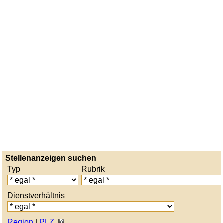
Stellenanzeigen suchen
Typ
Rubrik
Dienstverhältnis
Region
|
PLZ