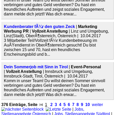
Komm in unser Team! Du willst deinen Sommer sinnvoll
verbringen und gutes Geld verdienen? Du hast ein
freundliches Auftreten und zeigst soziales Engagement,
dann melde dich jetzt!! Was dich erwar...
Kundenberater fÃ¼r den guten Zeck
|
Marketing
Werbung PR
|
Vollzeit Anstellung
| Linz und Umgebung,
Linz(Stadt), OberÃ¶sterreich, Österreich | 10.04.2017
3 Mitarbeiter Teil/Vollzeit fÃ¼r Kundenbetreuung im
AuÃŸendienst in OberÃ¶sterreich gesucht! Du bist
zwischen 15 und 70, hast ein freundliches
Erscheinungsbild und b...
Dein Sommerjob mit Sinn in Tirol
|
Event-Personal
|
Vollzeit Anstellung
| Innsbruck und Umgebung,
Innsbruck-Stadt, Tirol, Österreich | 10.04.2017
Komm in unser Team! Du willst deinen Sommer sinnvoll
verbringen und gutes Geld verdienen? Du hast ein
freundliches Auftreten und zeigst soziales Engagement,
dann melde dich jetzt!! Was dich erwar...
376 Einträge, Seite
1
2
3
4
5
6
7
8
9
10
weiter
|
Jobs,
Stellenangebote Österreich
|
Jobs, Stellenangebote Südtirol
|