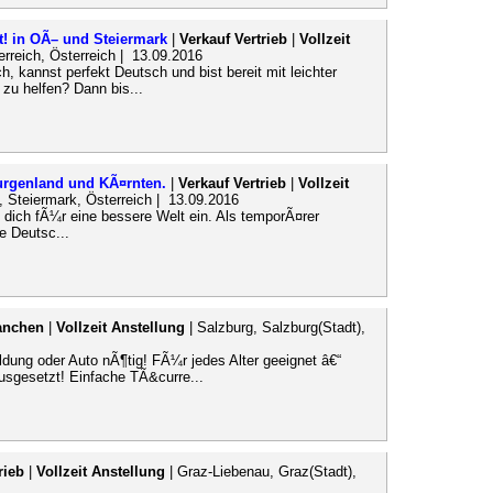
! in OÃ– und Steiermark
|
Verkauf Vertrieb
|
Vollzeit
erreich, Österreich | 13.09.2016
h, kannst perfekt Deutsch und bist bereit mit leichter
 zu helfen? Dann bis...
Burgenland und KÃ¤rnten.
|
Verkauf Vertrieb
|
Vollzeit
, Steiermark, Österreich | 13.09.2016
zt dich fÃ¼r eine bessere Welt ein. Als temporÃ¤rer
 Deutsc...
anchen
|
Vollzeit Anstellung
| Salzburg, Salzburg(Stadt),
ung oder Auto nÃ¶tig! FÃ¼r jedes Alter geeignet â€“
usgesetzt! Einfache TÃ&curre...
rieb
|
Vollzeit Anstellung
| Graz-Liebenau, Graz(Stadt),