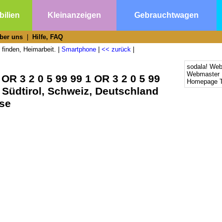
ilien
Kleinanzeigen
Gebrauchtwagen
ber uns
|
Hilfe, FAQ
 finden, Heimarbeit. |
Smartphone
|
<< zurück
|
sodala! We
Webmaster 
OR 3 2 0 5 99 99 1 OR 3 2 0 5 99
Homepage T
h, Südtirol, Schweiz, Deutschland
rse