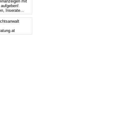
einanzeigen mit
s aufgeben!
n, Inserate...
chtsanwalt
ratung.at