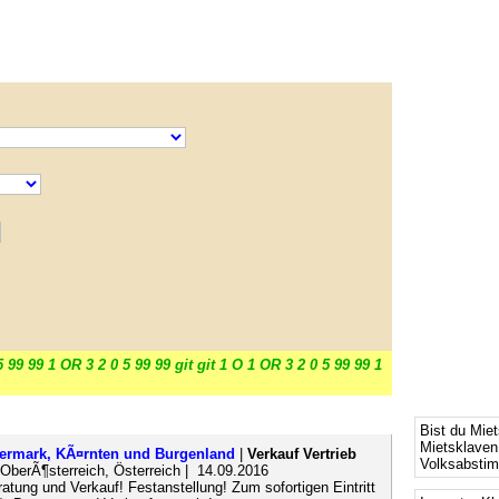
5 99 99 1 OR 3 2 0 5 99 99 git git 1 O 1 OR 3 2 0 5 99 99 1
Bist du Mie
Mietsklaven
eiermark, KÃ¤rnten und Burgenland
|
Verkauf Vertrieb
Volksabsti
, OberÃ¶sterreich, Österreich | 14.09.2016
tung und Verkauf! Festanstellung! Zum sofortigen Eintritt