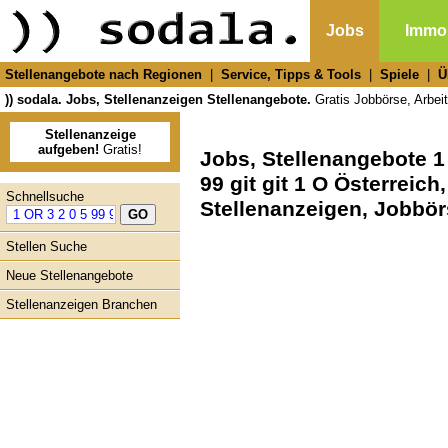
Jobs
Immob
Stellenangebote nach Regionen
|
Service, Tipps & Tools
|
Spiele
|
Ü
)) sodala. Jobs, Stellenanzeigen Stellenangebote.
Gratis Jobbörse, Arbeit
Stellenanzeige
aufgeben!
Gratis!
Jobs, Stellenangebote 1 
99 git git 1 O Österreic
Schnellsuche
Stellenanzeigen, Jobbö
Stellen Suche
Neue Stellenangebote
Stellenanzeigen Branchen