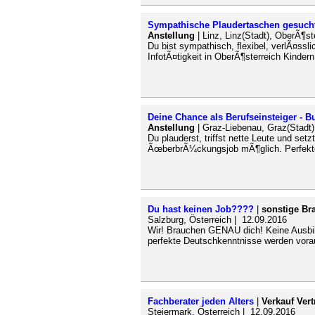
Sympathische Plaudertaschen gesucht
Anstellung
| Linz, Linz(Stadt), OberÃ¶st
Du bist sympathisch, flexibel, verlÃ¤sslic
InfotÃ¤tigkeit in OberÃ¶sterreich Kindern
Deine Chance als Berufseinsteiger - 
Anstellung
| Graz-Liebenau, Graz(Stadt)
Du plauderst, triffst nette Leute und set
ÃœberbrÃ¼ckungsjob mÃ¶glich. Perfekte
Du hast keinen Job????
|
sonstige Br
Salzburg, Österreich | 12.09.2016
Wir! Brauchen GENAU dich! Keine Ausbild
perfekte Deutschkenntnisse werden vora
Fachberater jeden Alters
|
Verkauf Vert
Steiermark, Österreich | 12.09.2016