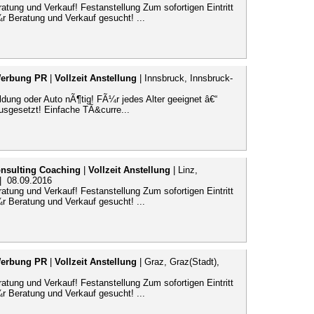
tung und Verkauf! Festanstellung Zum sofortigen Eintritt
¼r Beratung und Verkauf gesucht! ...
Werbung PR
|
Vollzeit Anstellung
| Innsbruck, Innsbruck-
ung oder Auto nÃ¶tig! FÃ¼r jedes Alter geeignet â€“
usgesetzt! Einfache TÃ&curre...
nsulting Coaching
|
Vollzeit Anstellung
| Linz,
 | 08.09.2016
tung und Verkauf! Festanstellung Zum sofortigen Eintritt
¼r Beratung und Verkauf gesucht! ...
Werbung PR
|
Vollzeit Anstellung
| Graz, Graz(Stadt),
tung und Verkauf! Festanstellung Zum sofortigen Eintritt
¼r Beratung und Verkauf gesucht! ...