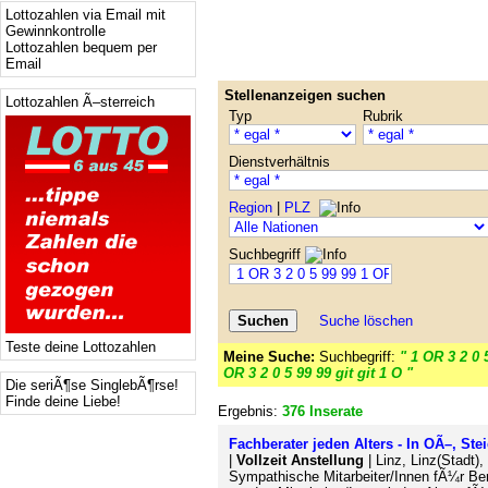
Lottozahlen via Email mit
Gewinnkontrolle
Lottozahlen bequem per
Email
Stellenanzeigen suchen
Lottozahlen Ã–sterreich
Typ
Rubrik
Dienstverhältnis
Region
|
PLZ
Suchbegriff
Suche löschen
Teste deine Lottozahlen
Meine Suche:
Suchbegriff:
" 1 OR 3 2 0 
OR 3 2 0 5 99 99 git git 1 O "
Die seriÃ¶se SinglebÃ¶rse!
Finde deine Liebe!
Ergebnis:
376 Inserate
Fachberater jeden Alters - In OÃ–, St
|
Vollzeit Anstellung
| Linz, Linz(Stadt)
Sympathische Mitarbeiter/Innen fÃ¼r Bera