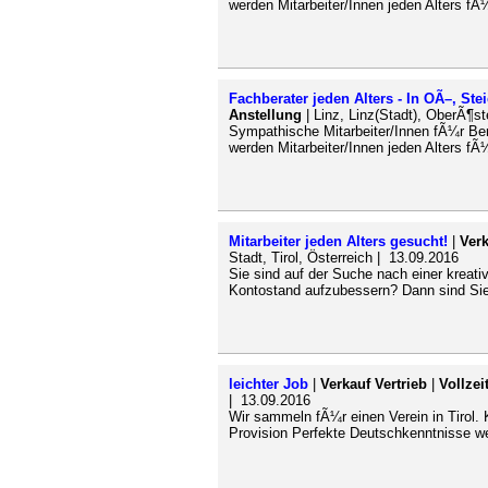
werden Mitarbeiter/Innen jeden Alters fÃ
Fachberater jeden Alters - In OÃ–, St
Anstellung
| Linz, Linz(Stadt), OberÃ¶st
Sympathische Mitarbeiter/Innen fÃ¼r Bera
werden Mitarbeiter/Innen jeden Alters fÃ
Mitarbeiter jeden Alters gesucht!
|
Verk
Stadt, Tirol, Österreich | 13.09.2016
Sie sind auf der Suche nach einer kreati
Kontostand aufzubessern? Dann sind Sie 
leichter Job
|
Verkauf Vertrieb
|
Vollzei
| 13.09.2016
Wir sammeln fÃ¼r einen Verein in Tirol.
Provision Perfekte Deutschkenntnisse we