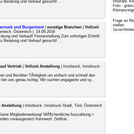
Inserate, Kl
¼r Beratung und Verkauf gesucht! ...
Foto - grati
Kleinanzeige
Frage an Re
stellen
eiermark und Burgenland
|
sonstige Branchen
|
Vollzeit
1a-rechtsbe
erreich, Österreich | 14.09.2016
tung und Verkauf! Festanstellung Zum sofortigen Eintritt
¼r Beratung und Verkauf gesucht! ...
auf Vertrieb
|
Vollzeit Anstellung
| Innsbruck, Innsbruck-
ven und flexiblen TÃ¤tigkeit um einfach und schnell den
bei uns genau richtig. Wir suchen engagierte und sy...
t Anstellung
| Innsbruck, Innsbruck-Stadt, Tirol, Österreich
 Keine Mitgliederwerbung! WÃ¶chentliche Auszahlung +
rden vorausgesetzt Kennwort: (Vollzei...