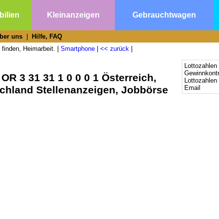
ilien
Kleinanzeigen
Gebrauchtwagen
ber uns
|
Hilfe, FAQ
 finden, Heimarbeit. |
Smartphone
|
<< zurück
|
Lottozahlen 
Gewinnkontr
OR 3 31 31 1 0 0 0 1 Österreich,
Lottozahlen
schland Stellenanzeigen, Jobbörse
Email