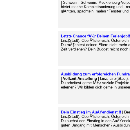
| Schwerin, Schwerin, Mecklenburg-Vorp
bietet rasche Komplettsanierung und - r
glÃ¤tten, spachteln, malen *Fenster und
Letzte Chance fÃ¼r Deinen Ferienjob!!
Linz(Stadt), OberÃ¶sterreich, Österreich
Du mÃ¶chtest deinen Eltern nicht mehr au
Zeit verdienen? Dein Budget reicht noch 
Ausbildung zum erfolgreichen Fundrai
|
Vollzeit Anstellung
| Linz, Linz(Stadt)
Du arbeitest gerne fÃ¼r soziale Projekt
erlernen? Wir bilden dich gerne in unser
Dein Einstieg im AuÃŸendienst !!
|
Be
Linz(Stadt), OberÃ¶sterreich, Österreich
Du suchst den Einstieg in den AuÃŸendie
guten Umgang mit Menschen? Ausbildung