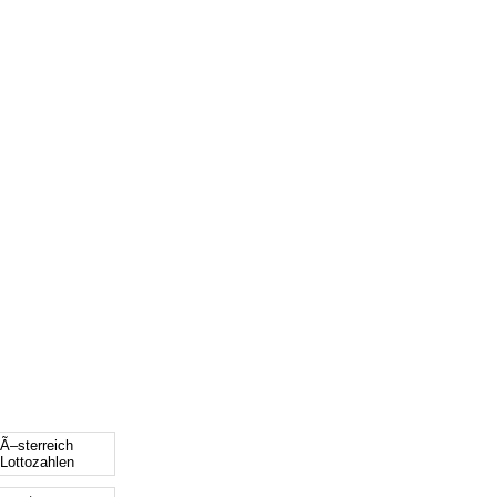
 Ã–sterreich
 Lottozahlen