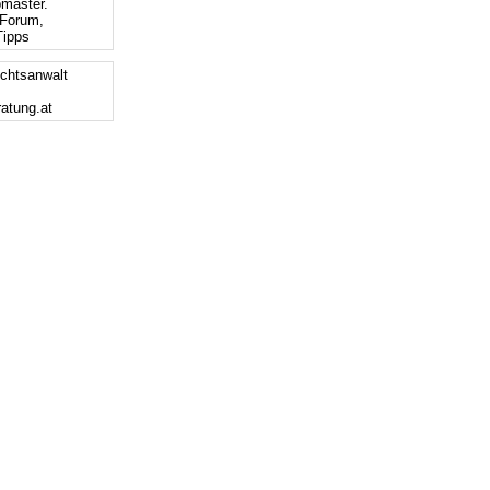
bmaster.
Forum,
ipps
chtsanwalt
ratung.at