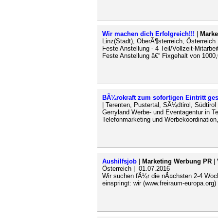
Wir machen dich Erfolgreich!!!
|
Marke
Linz(Stadt), OberÃ¶sterreich, Österreich
Feste Anstellung - 4 Teil/Vollzeit-Mitarb
Feste Anstellung â€“ Fixgehalt von 1000
BÃ¼rokraft zum sofortigen Eintritt ge
| Terenten, Pustertal, SÃ¼dtirol, Südtiro
Gerryland Werbe- und Eventagentur in Te
Telefonmarketing und Werbekoordination, 
Aushilfsjob
|
Marketing Werbung PR
|
Österreich | 01.07.2016
Wir suchen fÃ¼r die nÃ¤chsten 2-4 Woch
einspringt: wir (www.freiraum-europa.or