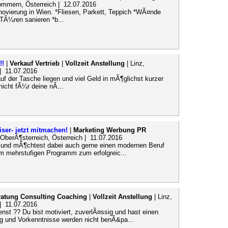
ommern, Österreich | 12.07.2016
enovierung in Wien. *Fliesen, Parkett, Teppich *WÃ¤nde
 TÃ¼ren sanieren *b...
!!
|
Verkauf Vertrieb
|
Vollzeit Anstellung
| Linz,
 | 11.07.2016
f der Tasche liegen und viel Geld in mÃ¶glichst kurzer
nicht fÃ¼r deine nÃ...
ser- jetzt mitmachen!
|
Marketing Werbung PR
, OberÃ¶sterreich, Österreich | 11.07.2016
e und mÃ¶chtest dabei auch gerne einen modernen Beruf
em mehrstufigen Programm zum erfolgreic...
ratung Consulting Coaching
|
Vollzeit Anstellung
| Linz,
 | 11.07.2016
nst ?? Du bist motiviert, zuverlÃ¤ssig und hast einen
 und Vorkenntnisse werden nicht benÃ&pa...