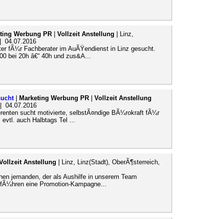
ting Werbung PR
|
Vollzeit Anstellung
| Linz,
 | 04.07.2016
eiter fÃ¼r Fachberater im AuÃŸendienst in Linz gesucht.
,00 bei 20h â€“ 40h und zus&A...
sucht
|
Marketing Werbung PR
|
Vollzeit Anstellung
l | 04.07.2016
renten sucht motivierte, selbstÃ¤ndige BÃ¼rokraft fÃ¼r
evtl. auch Halbtags Tel ...
Vollzeit Anstellung
| Linz, Linz(Stadt), OberÃ¶sterreich,
en jemanden, der als Aushilfe in unserem Team
g) fÃ¼hren eine Promotion-Kampagne...