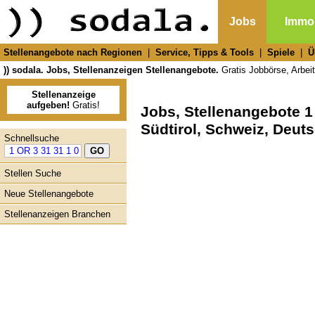
Jobs
Immob
Stellenangebote nach Regionen
|
Service, Tipps & Tools
|
Spiele
|
Ü
)) sodala. Jobs, Stellenanzeigen Stellenangebote.
Gratis Jobbörse, Arbeit
Stellenanzeige
aufgeben!
Gratis!
Jobs, Stellenangebote 1 
Südtirol, Schweiz, Deut
Schnellsuche
Stellen Suche
Neue Stellenangebote
Stellenanzeigen Branchen