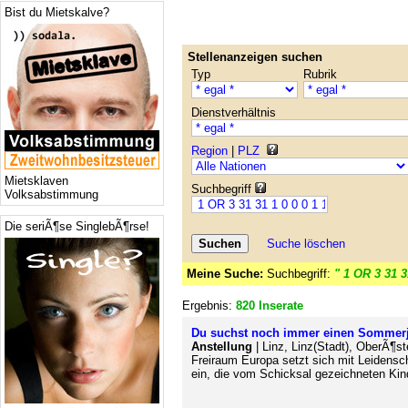
Bist du Mietskalve?
Stellenanzeigen suchen
Typ
Rubrik
Dienstverhältnis
Region
|
PLZ
Mietsklaven
Suchbegriff
Volksabstimmung
Die seriÃ¶se SinglebÃ¶rse!
Suche löschen
Meine Suche:
Suchbegriff:
" 1 OR 3 31 3
Ergebnis:
820 Inserate
Du suchst noch immer einen Sommer
Anstellung
| Linz, Linz(Stadt), OberÃ¶st
Freiraum Europa setzt sich mit Leidensch
ein, die vom Schicksal gezeichneten Ki