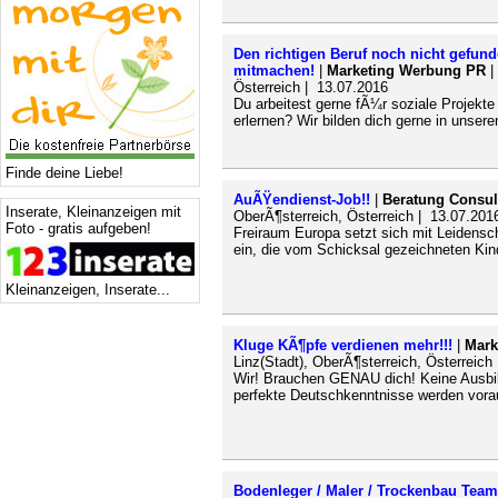
Den richtigen Beruf noch nicht gefund
mitmachen!
|
Marketing Werbung PR
|
Österreich | 13.07.2016
Du arbeitest gerne fÃ¼r soziale Projekt
erlernen? Wir bilden dich gerne in unser
Finde deine Liebe!
AuÃŸendienst-Job!!
|
Beratung Consul
Inserate, Kleinanzeigen mit
OberÃ¶sterreich, Österreich | 13.07.201
Foto - gratis aufgeben!
Freiraum Europa setzt sich mit Leidensch
ein, die vom Schicksal gezeichneten Ki
Kleinanzeigen, Inserate...
Kluge KÃ¶pfe verdienen mehr!!!
|
Mark
Linz(Stadt), OberÃ¶sterreich, Österreich
Wir! Brauchen GENAU dich! Keine Ausbild
perfekte Deutschkenntnisse werden vora
Bodenleger / Maler / Trockenbau Team