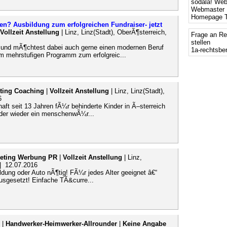
sodala! We
Webmaster 
Homepage T
en? Ausbildung zum erfolgreichen Fundraiser- jetzt
Vollzeit Anstellung
| Linz, Linz(Stadt), OberÃ¶sterreich,
Frage an Re
stellen
e und mÃ¶chtest dabei auch gerne einen modernen Beruf
1a-rechtsbe
em mehrstufigen Programm zum erfolgreic...
ting Coaching
|
Vollzeit Anstellung
| Linz, Linz(Stadt),
6
aft seit 13 Jahren fÃ¼r behinderte Kinder in Ã–sterreich
nder wieder ein menschenwÃ¼r...
eting Werbung PR
|
Vollzeit Anstellung
| Linz,
 | 12.07.2016
ung oder Auto nÃ¶tig! FÃ¼r jedes Alter geeignet â€“
usgesetzt! Einfache TÃ&curre...
|
Handwerker-Heimwerker-Allrounder
|
Keine Angabe