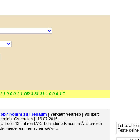
1 1 0 0 0 1 1 OR 3 31 31 1 0 0 0 1 "
job? Komm zu Freiraum
|
Verkauf Vertrieb
|
Vollzeit
erreich, Österreich | 13.07.2016
aft seit 13 Jahren fÃ¼r behinderte Kinder in Ã–sterreich
Lottozahlen
nder wieder ein menschenwÃ¼r...
Teste deine