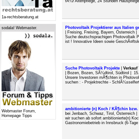
fÃ¼r Altenpflege, 24 Stunden Hauspflege
1a-rechtsberatung.at
Photovoltaik Projektierer aus Italien 
sodala! Webmaster.
| Freising, Freising, Bayern, Österreich 
Suche deutschsprachigen Photovoltaik Proj
ist ! Innovative Ideen sowie GeschÃ¤ftsko
Suche Photovoltaik Projekte
|
Verkauf 
| Bozen, Bozen, SÃ¼dtirol, Südtirol | 15
Unsere Investoren mÃ¶chten in Photovolta
suchen : - Projektrechte - SchlÃ¼sselfert
ambitionierte (n) Koch / KÃ¶chin bzw
Webmaster Forum,
bei Jenbach, Schwaz, Tirol, Österreich 
Homepage Tipps
wir suchen ab sofort ambitionierte(n) K
Gastronomiebetrieb in Innsbruck (6-Tage 