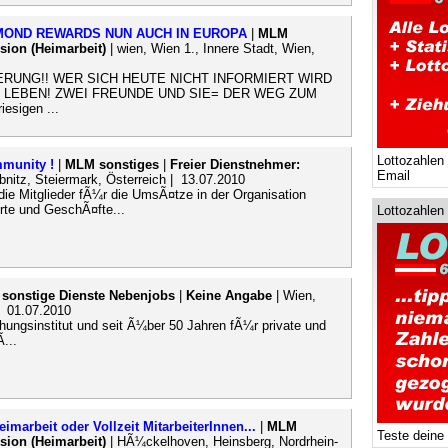
MOND REWARDS NUN AUCH IN EUROPA
|
MLM
sion (Heimarbeit)
| wien, Wien 1., Innere Stadt, Wien,
ERUNG!! WER SICH HEUTE NICHT INFORMIERT WIRD
LEBEN! ZWEI FREUNDE UND SIE= DER WEG ZUM
esigen ...
Lottozahlen
mmunity !
|
MLM sonstiges
|
Freier Dienstnehmer:
Email
bnitz, Steiermark, Österreich | 13.07.2010
 die Mitglieder fÃ¼r die UmsÃ¤tze in der Organisation
erte und GeschÃ¤fte...
Lottozahlen
|
sonstige Dienste Nebenjobs
|
Keine Angabe
| Wien,
| 01.07.2010
hungsinstitut und seit Ã¼ber 50 Jahren fÃ¼r private und
...
imarbeit oder Vollzeit MitarbeiterInnen...
|
MLM
Teste deine
sion (Heimarbeit)
| HÃ¼ckelhoven, Heinsberg, Nordrhein-