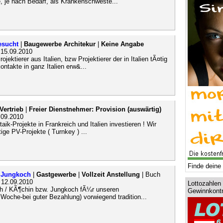
, je nach Bedarf, als Krankenschweste...
gesucht
|
Baugewerbe Architekur
|
Keine Angabe
| 15.09.2010
ektierer aus Italien, bzw Projektierer der in Italien tÃ¤tig
ntakte in ganz Italien erw&...
Vertrieb
|
Freier Dienstnehmer: Provision (auswärtig)
.09.2010
ik-Projekte in Frankreich und Italien investieren ! Wir
ige PV-Projekte ( Turnkey ) ...
Finde deine 
. Jungkoch
|
Gastgewerbe
|
Vollzeit Anstellung
| Buch
| 12.09.2010
Lottozahlen 
och / KÃ¶chin bzw. Jungkoch fÃ¼r unseren
Gewinnkontr
Woche-bei guter Bezahlung) vorwiegend tradition...