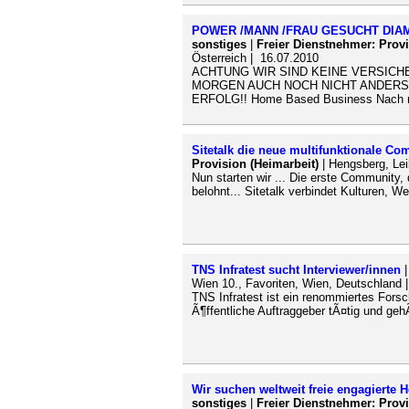
POWER /MANN /FRAU GESUCHT DIA
sonstiges
|
Freier Dienstnehmer: Provi
Österreich | 16.07.2010
ACHTUNG WIR SIND KEINE VERSICH
MORGEN AUCH NOCH NICHT ANDERS 
ERFOLG!! Home Based Business Nach ri
Sitetalk die neue multifunktionale Co
Provision (Heimarbeit)
| Hengsberg, Lei
Nun starten wir ... Die erste Community,
belohnt... Sitetalk verbindet Kulturen, W
TNS Infratest sucht Interviewer/innen
Wien 10., Favoriten, Wien, Deutschland 
TNS Infratest ist ein renommiertes Forsc
Ã¶ffentliche Auftraggeber tÃ¤tig und gehÃ
Wir suchen weltweit freie engagierte He
sonstiges
|
Freier Dienstnehmer: Provi