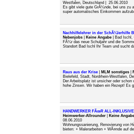
Westfalen, Deutschland | 25.06.2010
Es gibt viele gute GrÃ¼nde, bei uns zu 
super automatisches Einkommen aufzubau
Nachhilfelehrer in der SchÃ¼lerhilfe 
Nebenjobs
|
Keine Angabe
| Bad Ischl,
FÃ¼r das neue Schuljahr und die Somme
Standort Bad Ischl Ihr Team und sucht da
Raus aus der Krise
|
MLM sonstiges
|
Bielefeld, Stadt, Nordrhein-Westfalen, D
Der Arbeitsplatz ist unsicher oder sch
hohe Zinsen. Wir haben ein Rezept! Es 
HANDWERKER FÃœR ALL-INKLUSIVE
Heimwerker-Allrounder
|
Keine Angab
08.06.2010
Wohnungssanierung, Renovierung von H
bieten: + Malerarbeiten + WÃ¤nde auf de