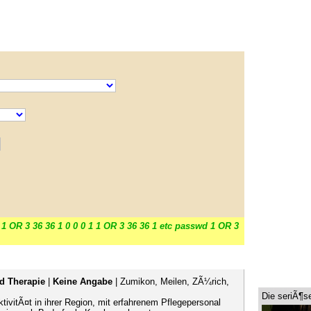
 1 OR 3 36 36 1 0 0 0 1 1 OR 3 36 36 1 etc passwd 1 OR 3
d Therapie
|
Keine Angabe
| Zumikon, Meilen, ZÃ¼rich,
Die seriÃ¶s
tivitÃ¤t in ihrer Region, mit erfahrenem Pflegepersonal