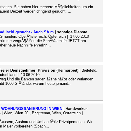
arbeiten. Sie haben hier mehrere MÃ¶glichkeiten um ein
en! Derzeit werden dringend gesucht: ...
Bad Ischl gesucht - Auch SA m
|
sonstige Dienste
 Gmunden, OberÃ¶sterreich, Österreich | 17.06.2010
rkurse vergrÃ¶ÃŸert die SchÃ¼lerhilfe JETZT am
her neue NachhilfelehrerInn...
Freier Dienstnehmer: Provision (Heimarbeit)
| Bielefeld,
eutschland | 10.06.2010
on weg Und die Banken sagen â€žneinâ€œ oder verlangen
gibt 1000 GrÃ¼nde, warum heute jemand...
 WOHNUNGSSANIERUNG IN WIEN
|
Handwerker-
e
| Wien, Wien 20., Brigittenau, Wien, Österreich |
Ã¤usern, Ausbau und Umbau fÃ¼r Privatpersonen: Wir
n Maler vorbereiten (Spach...