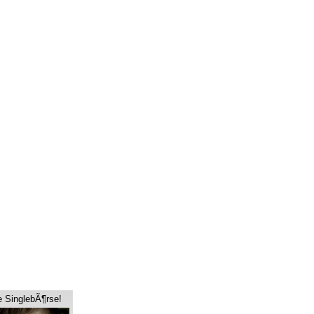
e SinglebÃ¶rse!