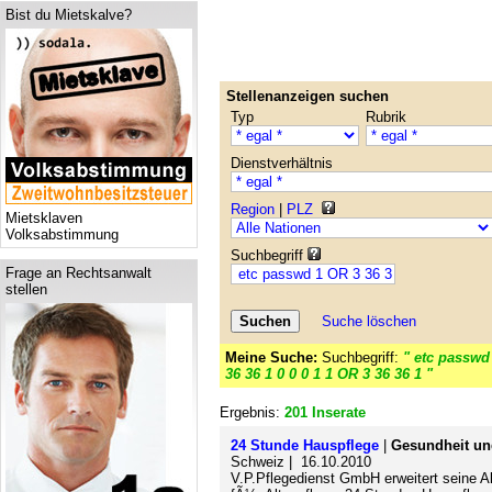
Bist du Mietskalve?
Stellenanzeigen suchen
Typ
Rubrik
Dienstverhältnis
Region
|
PLZ
Mietsklaven
Volksabstimmung
Suchbegriff
Frage an Rechtsanwalt
stellen
Suche löschen
Meine Suche:
Suchbegriff:
" etc passwd
36 36 1 0 0 0 1 1 OR 3 36 36 1 "
Ergebnis:
201 Inserate
24 Stunde Hauspflege
|
Gesundheit un
Schweiz | 16.10.2010
V.P.Pflegedienst GmbH erweitert seine Ak