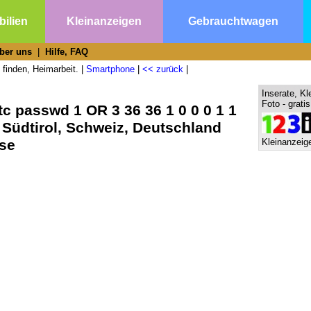
ilien
Kleinanzeigen
Gebrauchtwagen
ber uns
|
Hilfe, FAQ
 finden, Heimarbeit. |
Smartphone
|
<< zurück
|
Inserate, Kl
Foto - grati
c passwd 1 OR 3 36 36 1 0 0 0 1 1
 Südtirol, Schweiz, Deutschland
rse
Kleinanzeige