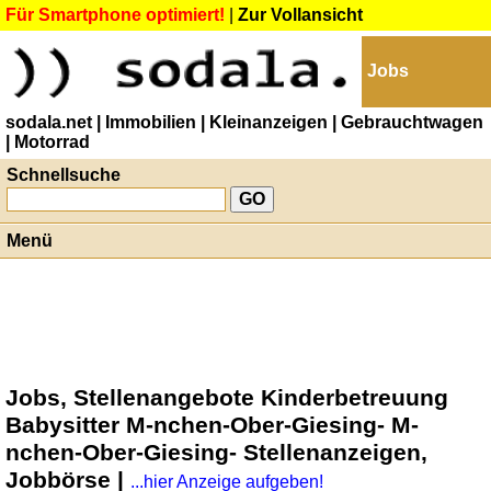
Für Smartphone optimiert!
|
Zur Vollansicht
Jobs
sodala.net
| Immobilien
| Kleinanzeigen
| Gebrauchtwagen
| Motorrad
Schnellsuche
Menü
Jobs, Stellenangebote Kinderbetreuung
Babysitter M-nchen-Ober-Giesing- M-
nchen-Ober-Giesing- Stellenanzeigen,
Jobbörse |
...hier Anzeige aufgeben!