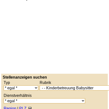
Stellenanzeigen suchen
Typ
Rubrik
Dienstverhältnis
Region
|
PLZ