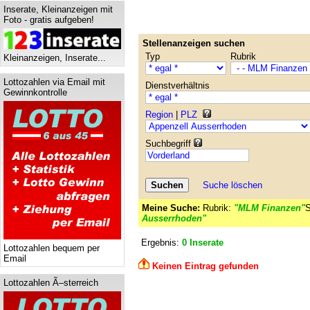
Inserate, Kleinanzeigen mit
Foto - gratis aufgeben!
Stellenanzeigen suchen
Typ
Rubrik
Kleinanzeigen, Inserate...
Lottozahlen via Email mit
Dienstverhältnis
Gewinnkontrolle
Region
|
PLZ
Suchbegriff
Suche löschen
Meine Suche:
Rubrik:
"MLM Finanzen"
S
Ausserrhoden"
Ergebnis:
0 Inserate
Lottozahlen bequem per
Email
Keinen Eintrag gefunden
Lottozahlen Ã–sterreich