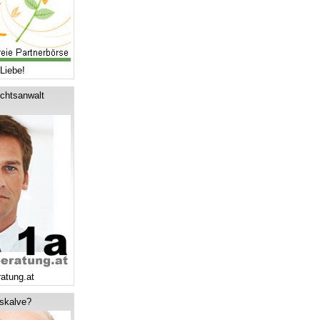
Liebe!
chtsanwalt
ratung.at
tskalve?