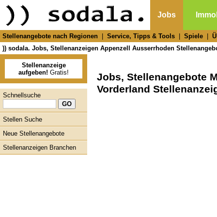
Jobs
Immob
Stellenangebote nach Regionen
|
Service, Tipps & Tools
|
Spiele
|
Ü
)) sodala. Jobs, Stellenanzeigen Appenzell Ausserrhoden Stellenangeb
Stellenanzeige
aufgeben!
Gratis!
Jobs, Stellenangebote 
Vorderland Stellenanzei
Schnellsuche
Stellen Suche
Neue Stellenangebote
Stellenanzeigen Branchen