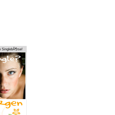
e SinglebÃ¶rse!