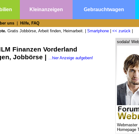
ilien
Kleinanzeigen
Gebrauchtwagen
ber uns
|
Hilfe, FAQ
ote.
Gratis Jobbörse, Arbeit finden, Heimarbeit. |
Smartphone
|
<< zurück
|
sodala! Web
MLM Finanzen Vorderland
gen, Jobbörse |
...hier Anzeige aufgeben!
Webmaster 
Homepage T