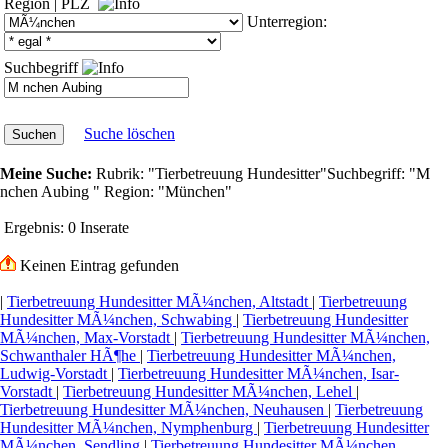
Region
|
PLZ
Unterregion:
Suchbegriff
Suche löschen
Meine Suche:
Rubrik:
"Tierbetreuung Hundesitter"
Suchbegriff:
"M
nchen Aubing "
Region:
"München"
Ergebnis:
0 Inserate
Keinen Eintrag gefunden
|
Tierbetreuung Hundesitter MÃ¼nchen, Altstadt
|
Tierbetreuung
Hundesitter MÃ¼nchen, Schwabing
|
Tierbetreuung Hundesitter
MÃ¼nchen, Max-Vorstadt
|
Tierbetreuung Hundesitter MÃ¼nchen,
Schwanthaler HÃ¶he
|
Tierbetreuung Hundesitter MÃ¼nchen,
Ludwig-Vorstadt
|
Tierbetreuung Hundesitter MÃ¼nchen, Isar-
Vorstadt
|
Tierbetreuung Hundesitter MÃ¼nchen, Lehel
|
Tierbetreuung Hundesitter MÃ¼nchen, Neuhausen
|
Tierbetreuung
Hundesitter MÃ¼nchen, Nymphenburg
|
Tierbetreuung Hundesitter
MÃ¼nchen, Sendling
|
Tierbetreuung Hundesitter MÃ¼nchen,