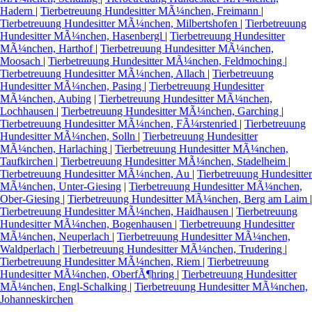
Hadern
|
Tierbetreuung Hundesitter MÃ¼nchen, Freimann
|
Tierbetreuung Hundesitter MÃ¼nchen, Milbertshofen
|
Tierbetreuung
Hundesitter MÃ¼nchen, Hasenbergl
|
Tierbetreuung Hundesitter
MÃ¼nchen, Harthof
|
Tierbetreuung Hundesitter MÃ¼nchen,
Moosach
|
Tierbetreuung Hundesitter MÃ¼nchen, Feldmoching
|
Tierbetreuung Hundesitter MÃ¼nchen, Allach
|
Tierbetreuung
Hundesitter MÃ¼nchen, Pasing
|
Tierbetreuung Hundesitter
MÃ¼nchen, Aubing
|
Tierbetreuung Hundesitter MÃ¼nchen,
Lochhausen
|
Tierbetreuung Hundesitter MÃ¼nchen, Garching
|
Tierbetreuung Hundesitter MÃ¼nchen, FÃ¼rstenried
|
Tierbetreuung
Hundesitter MÃ¼nchen, Solln
|
Tierbetreuung Hundesitter
MÃ¼nchen, Harlaching
|
Tierbetreuung Hundesitter MÃ¼nchen,
Taufkirchen
|
Tierbetreuung Hundesitter MÃ¼nchen, Stadelheim
|
Tierbetreuung Hundesitter MÃ¼nchen, Au
|
Tierbetreuung Hundesitter
MÃ¼nchen, Unter-Giesing
|
Tierbetreuung Hundesitter MÃ¼nchen,
Ober-Giesing
|
Tierbetreuung Hundesitter MÃ¼nchen, Berg am Laim
|
Tierbetreuung Hundesitter MÃ¼nchen, Haidhausen
|
Tierbetreuung
Hundesitter MÃ¼nchen, Bogenhausen
|
Tierbetreuung Hundesitter
MÃ¼nchen, Neuperlach
|
Tierbetreuung Hundesitter MÃ¼nchen,
Waldperlach
|
Tierbetreuung Hundesitter MÃ¼nchen, Trudering
|
Tierbetreuung Hundesitter MÃ¼nchen, Riem
|
Tierbetreuung
Hundesitter MÃ¼nchen, OberfÃ¶hring
|
Tierbetreuung Hundesitter
MÃ¼nchen, Engl-Schalking
|
Tierbetreuung Hundesitter MÃ¼nchen,
Johanneskirchen