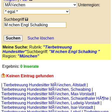
Unterregion:
Suchbegriff
Suche löschen
Meine Suche:
Rubrik:
"Tierbetreuung
Hundesitter"
Suchbegriff:
"M nchen Engl Schalking "
Region:
"München"
Ergebnis:
0 Inserate
Keinen Eintrag gefunden
|
Tierbetreuung Hundesitter MÃ¼nchen, Altstadt
|
Tierbetreuung Hundesitter MÃ¼nchen, Schwabing
|
Tierbetreuung Hundesitter MÃ¼nchen, Max-Vorstadt
|
Tierbetreuung Hundesitter MÃ¼nchen, Schwanthaler HÃ¶he
|
Tierbetreuung Hundesitter MÃ¼nchen, Ludwig-Vorstadt
|
Tierbetreuung Hundesitter MÃ¼nchen, Isar-Vorstadt
|
Tierbetreuung Hundesitter MÃ¼nchen, Lehel
|
Tierbetreuung