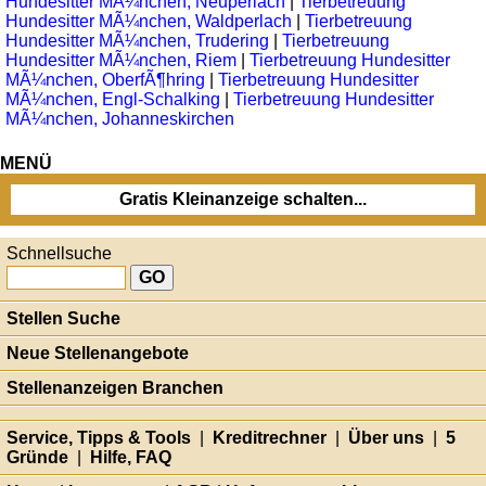
Hundesitter MÃ¼nchen, Neuperlach
|
Tierbetreuung
Hundesitter MÃ¼nchen, Waldperlach
|
Tierbetreuung
Hundesitter MÃ¼nchen, Trudering
|
Tierbetreuung
Hundesitter MÃ¼nchen, Riem
|
Tierbetreuung Hundesitter
MÃ¼nchen, OberfÃ¶hring
|
Tierbetreuung Hundesitter
MÃ¼nchen, Engl-Schalking
|
Tierbetreuung Hundesitter
MÃ¼nchen, Johanneskirchen
MENÜ
Gratis Kleinanzeige schalten...
Schnellsuche
Stellen Suche
Neue Stellenangebote
Stellenanzeigen Branchen
Service, Tipps & Tools
|
Kreditrechner
|
Über uns
|
5
Gründe
|
Hilfe, FAQ