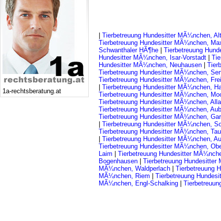
|
Tierbetreuung Hundesitter MÃ¼nchen, Al
Tierbetreuung Hundesitter MÃ¼nchen, Ma
Schwanthaler HÃ¶he
|
Tierbetreuung Hund
Hundesitter MÃ¼nchen, Isar-Vorstadt
|
Ti
Hundesitter MÃ¼nchen, Neuhausen
|
Tier
Tierbetreuung Hundesitter MÃ¼nchen, Se
Tierbetreuung Hundesitter MÃ¼nchen, Fr
|
Tierbetreuung Hundesitter MÃ¼nchen, H
1a-rechtsberatung.at
Tierbetreuung Hundesitter MÃ¼nchen, M
Tierbetreuung Hundesitter MÃ¼nchen, All
Tierbetreuung Hundesitter MÃ¼nchen, Aub
Tierbetreuung Hundesitter MÃ¼nchen, Ga
|
Tierbetreuung Hundesitter MÃ¼nchen, So
Tierbetreuung Hundesitter MÃ¼nchen, Tau
|
Tierbetreuung Hundesitter MÃ¼nchen, A
Tierbetreuung Hundesitter MÃ¼nchen, Ob
Laim
|
Tierbetreuung Hundesitter MÃ¼nch
Bogenhausen
|
Tierbetreuung Hundesitte
MÃ¼nchen, Waldperlach
|
Tierbetreuung 
MÃ¼nchen, Riem
|
Tierbetreuung Hundes
MÃ¼nchen, Engl-Schalking
|
Tierbetreuu