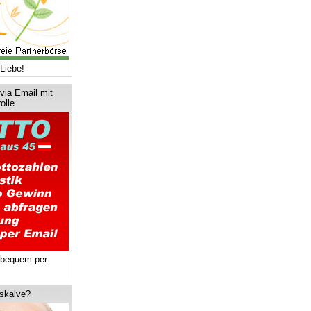
Liebe!
via Email mit
olle
 bequem per
tskalve?