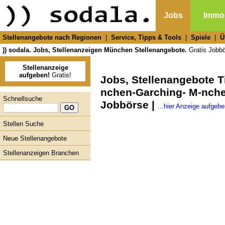
Jobs
Immob
Stellenangebote nach Regionen
|
Service, Tipps & Tools
|
Spiele
|
Ü
)) sodala. Jobs, Stellenanzeigen München Stellenangebote.
Gratis Jobbör
Stellenanzeige
aufgeben!
Gratis!
Jobs, Stellenangebote T
nchen-Garching- M-nche
Schnellsuche
Jobbörse |
...hier Anzeige aufgebe
Stellen Suche
Neue Stellenangebote
Stellenanzeigen Branchen