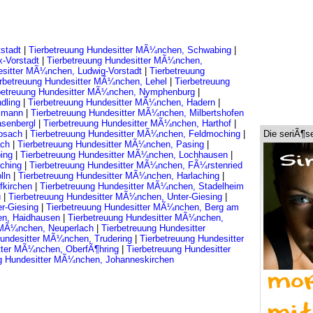
tstadt
|
Tierbetreuung Hundesitter MÃ¼nchen, Schwabing
|
x-Vorstadt
|
Tierbetreuung Hundesitter MÃ¼nchen,
esitter MÃ¼nchen, Ludwig-Vorstadt
|
Tierbetreuung
erbetreuung Hundesitter MÃ¼nchen, Lehel
|
Tierbetreuung
betreuung Hundesitter MÃ¼nchen, Nymphenburg
|
ndling
|
Tierbetreuung Hundesitter MÃ¼nchen, Hadern
|
eimann
|
Tierbetreuung Hundesitter MÃ¼nchen, Milbertshofen
asenbergl
|
Tierbetreuung Hundesitter MÃ¼nchen, Harthof
|
oosach
|
Tierbetreuung Hundesitter MÃ¼nchen, Feldmoching
|
Die seriÃ¶s
ach
|
Tierbetreuung Hundesitter MÃ¼nchen, Pasing
|
ing
|
Tierbetreuung Hundesitter MÃ¼nchen, Lochhausen
|
rching
|
Tierbetreuung Hundesitter MÃ¼nchen, FÃ¼rstenried
lln
|
Tierbetreuung Hundesitter MÃ¼nchen, Harlaching
|
fkirchen
|
Tierbetreuung Hundesitter MÃ¼nchen, Stadelheim
u
|
Tierbetreuung Hundesitter MÃ¼nchen, Unter-Giesing
|
er-Giesing
|
Tierbetreuung Hundesitter MÃ¼nchen, Berg am
en, Haidhausen
|
Tierbetreuung Hundesitter MÃ¼nchen,
r MÃ¼nchen, Neuperlach
|
Tierbetreuung Hundesitter
Hundesitter MÃ¼nchen, Trudering
|
Tierbetreuung Hundesitter
itter MÃ¼nchen, OberfÃ¶hring
|
Tierbetreuung Hundesitter
ng Hundesitter MÃ¼nchen, Johanneskirchen