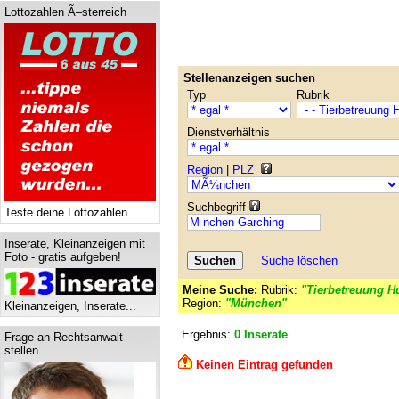
Lottozahlen Ã–sterreich
Stellenanzeigen suchen
Typ
Rubrik
Dienstverhältnis
Region
|
PLZ
Suchbegriff
Teste deine Lottozahlen
Inserate, Kleinanzeigen mit
Foto - gratis aufgeben!
Suche löschen
Meine Suche:
Rubrik:
"Tierbetreuung Hu
Region:
"München"
Kleinanzeigen, Inserate...
Ergebnis:
0 Inserate
Frage an Rechtsanwalt
stellen
Keinen Eintrag gefunden