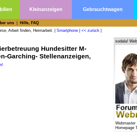
ilien
Kleinanzeigen
Gebrauchtwagen
ber uns
|
Hilfe, FAQ
se, Arbeit finden, Heimarbeit. |
Smartphone
|
<< zurück
|
sodala! Web
ierbetreuung Hundesitter M-
n-Garching- Stellenanzeigen,
n!
Webmaster 
Homepage T