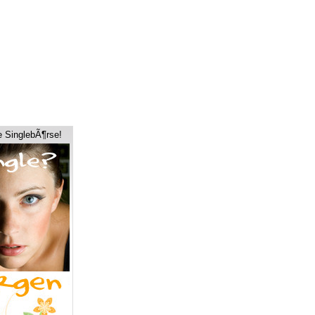
e SinglebÃ¶rse!