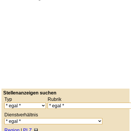
Stellenanzeigen suchen
Typ
Rubrik
Dienstverhältnis
Region
|
PLZ