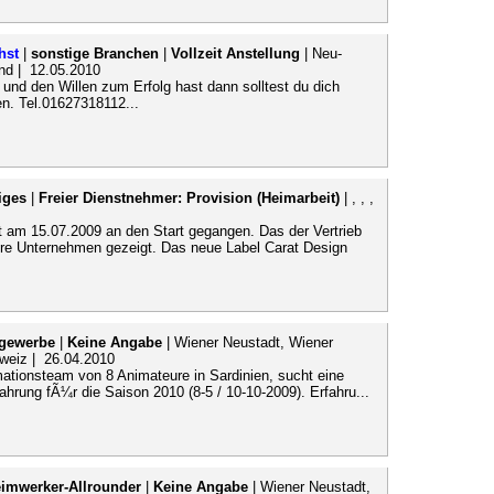
hst
|
sonstige Branchen
|
Vollzeit Anstellung
| Neu-
nd | 12.05.2010
 und den Willen zum Erfolg hast dann solltest du dich
n. Tel.01627318112...
iges
|
Freier Dienstnehmer: Provision (Heimarbeit)
| , , ,
 am 15.07.2009 an den Start gegangen. Das der Vertrieb
ere Unternehmen gezeigt. Das neue Label Carat Design
gewerbe
|
Keine Angabe
| Wiener Neustadt, Wiener
hweiz | 26.04.2010
ationsteam von 8 Animateure in Sardinien, sucht eine
hrung fÃ¼r die Saison 2010 (8-5 / 10-10-2009). Erfahru...
imwerker-Allrounder
|
Keine Angabe
| Wiener Neustadt,