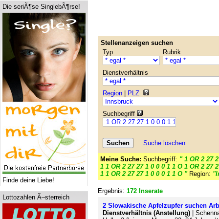
Die seriÃ¶se SinglebÃ¶rse!
Stellenanzeigen suchen
Typ
Rubrik
Dienstverhältnis
Region
|
PLZ
Suchbegriff
Suche löschen
Meine Suche:
Suchbegriff:
" 1 OR 2 27 2
1 1 OR 2 27 27 1 0 0 0 1 1 O 1 OR 2 27 2
1 1 OR 2 27 27 1 0 0 0 1 1 O "
Region:
"
Finde deine Liebe!
Ergebnis:
172 Inserate
Lottozahlen Ã–sterreich
2 Slowakische Apfelzupfer suchen Arbe
Dienstverhältnis (Anstellung)
| Schenna