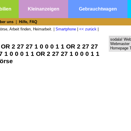
ilien
Kleinanzeigen
Gebrauchtwagen
ber uns
|
Hilfe, FAQ
rse, Arbeit finden, Heimarbeit. |
Smartphone
|
<< zurück
|
sodala! We
Webmaster 
OR 2 27 27 1 0 0 0 1 1 OR 2 27 27
Homepage T
7 1 0 0 0 1 1 OR 2 27 27 1 0 0 0 1 1
börse