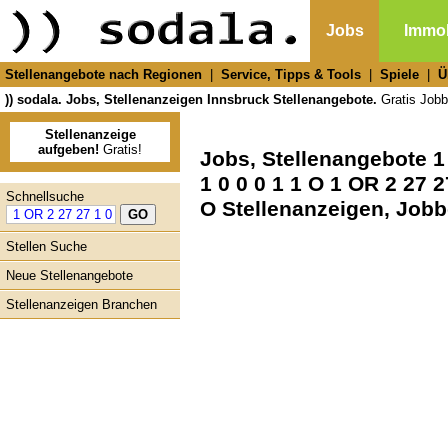
Jobs
Immob
Stellenangebote nach Regionen
|
Service, Tipps & Tools
|
Spiele
|
Ü
)) sodala. Jobs, Stellenanzeigen Innsbruck Stellenangebote.
Gratis Jobbö
Stellenanzeige
aufgeben!
Gratis!
Jobs, Stellenangebote 1 
1 0 0 0 1 1 O 1 OR 2 27 2
Schnellsuche
O Stellenanzeigen, Job
Stellen Suche
Neue Stellenangebote
Stellenanzeigen Branchen