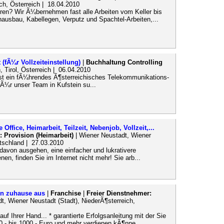
ch, Österreich | 18.04.2010
eren? Wir Ã¼bernehmen fast alle Arbeiten vom Keller bis
ausbau, Kabellegen, Verputz und Spachtel-Arbeiten,...
t (fÃ¼r Vollzeiteinstellung)
|
Buchhaltung Controlling
, Tirol, Österreich | 06.04.2010
t ein fÃ¼hrendes Ã¶sterreichisches Telekommunikations-
Ã¼r unser Team in Kufstein su...
ffice, Heimarbeit, Teilzeit, Nebenjob, Vollzeit,...
: Provision (Heimarbeit)
| Wiener Neustadt, Wiener
utschland | 27.03.2010
avon ausgehen, eine einfacher und lukrativere
en, finden Sie im Internet nicht mehr! Sie arb...
on zuhause aus
|
Franchise
|
Freier Dienstnehmer:
t, Wiener Neustadt (Stadt), NiederÃ¶sterreich,
auf Ihrer Hand... * garantierte Erfolgsanleitung mit der Sie
,- bis 1000,- Euro und mehr verdienen kÃ¶nne...