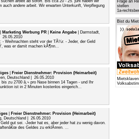
 suchen arbeit ab sofort. Bis cca 20 - 25. juni haben wir
Frage an Re
m auch andere arbeit. Wir erwarten Unterkunft, Verpflegung
stellen
1a-rechtsbe
Bist du Mie
|
Marketing Werbung PR
|
Keine Angabe
| Darmstadt,
| 26.05.2010
 - Weihnachten steht vor der TÃ¼r. - Jeder, der Geld
iÃŸ, was er damit machen kÃ¶nn...
iges
|
Freier Dienstnehmer: Provision (Heimarbeit)
sen, Deutschland | 26.05.2010
Mietsklaven
, bis zu 2700 â‚¬ pro Nase binnen 14 Tagen - und Ihr
Volksabsti
ktion ist in 2 Minuten kostenlos eingerich...
iges
|
Freier Dienstnehmer: Provision (Heimarbeit)
g, Deutschland | 26.05.2010
eld gut sei. -Jeder hat es, aber jeder hat zu wenig davon.
aftenâ€œ des Geldes zu erklÃ¤ren. ...