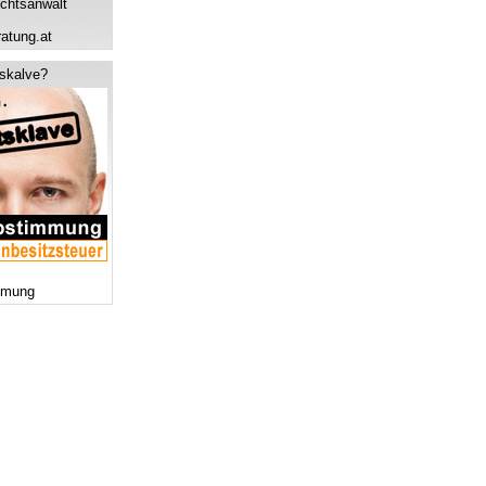
chtsanwalt
ratung.at
tskalve?
mmung