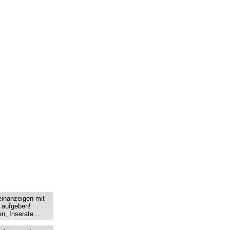
einanzeigen mit
s aufgeben!
n, Inserate...