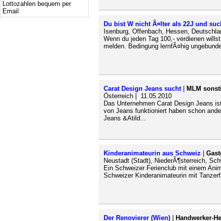
Lottozahlen bequem per
Email
Du bist W nicht Ã¤lter als 22J und suc
Isenburg, Offenbach, Hessen, Deutschla
Wenn du jeden Tag 100,- verdienen willst
melden. Bedingung lernfÃ¤hig ungebunde
Carat Design Jeans sucht
|
MLM sonst
Österreich | 11.05.2010
Das Unternehmen Carat Design Jeans ist
von Jeans funktioniert haben schon and
Jeans &Atild...
Kinderanimateurin aus Schweiz
|
Gast
Neustadt (Stadt), NiederÃ¶sterreich, Sc
Ein Schweizer Ferienclub mit einem Anim
Schweizer Kinderanimateurin mit Tanzerfa
Der Renovierer (Wien)
|
Handwerker-He