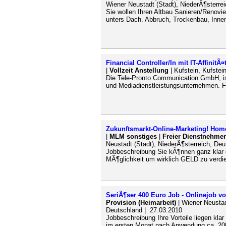
Wiener Neustadt (Stadt), NiederÃ¶sterrei
Sie wollen Ihren Altbau Sanieren/Renovi
unters Dach. Abbruch, Trockenbau, Innen
Financial Controller/In mit IT-AffinitÃ¤
|
Vollzeit Anstellung
| Kufstein, Kufstein
Die Tele-Pronto Communication GmbH, is
und Mediadienstleistungsunternehmen. F
Zukunftsmarkt-Online-Marketing! Home O
|
MLM sonstiges
|
Freier Dienstnehmer
Neustadt (Stadt), NiederÃ¶sterreich, De
Jobbeschreibung Sie kÃ¶nnen ganz klar d
MÃ¶glichkeit um wirklich GELD zu verdien
SeriÃ¶ser 400 Euro Job - Onlinejob v
Provision (Heimarbeit)
| Wiener Neustad
Deutschland | 27.03.2010
Jobbeschreibung Ihre Vorteile liegen klar 
im ersten Monat nach Anwendung ca. 200