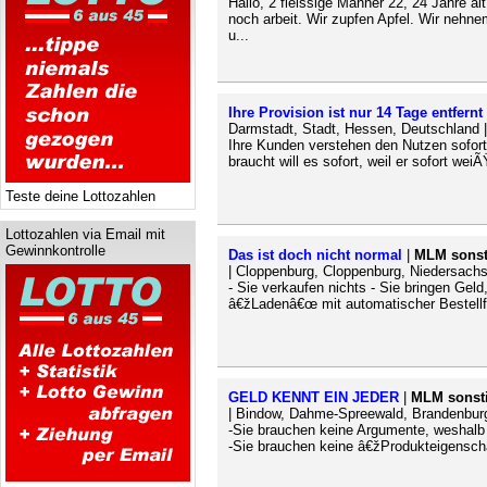
Hallo, 2 fleissige Manner 22, 24 Jahre alt
noch arbeit. Wir zupfen Apfel. Wir nehne
u...
Ihre Provision ist nur 14 Tage entfernt
Darmstadt, Stadt, Hessen, Deutschland 
Ihre Kunden verstehen den Nutzen sofort:
braucht will es sofort, weil er sofort we
Teste deine Lottozahlen
Lottozahlen via Email mit
Gewinnkontrolle
Das ist doch nicht normal
|
MLM sonst
| Cloppenburg, Cloppenburg, Niedersach
- Sie verkaufen nichts - Sie bringen Geld
â€žLadenâ€œ mit automatischer Bestellfun
GELD KENNT EIN JEDER
|
MLM sonst
| Bindow, Dahme-Spreewald, Brandenbur
-Sie brauchen keine Argumente, weshalb G
-Sie brauchen keine â€žProdukteigensch