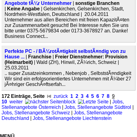
Angebote fÃ¼r Unternehmer
|
sonstige Branchen
|
Keine Angabe
| Gelsenkirchen, Gelsenkirchen, Stadt,
Nordrhein-Westfalen, Deutschland | 20.04.2011
Unternehmer aus allen Bereichen mit freien KapazitÃ¤ten
zur Zusammenarbeit gesucht! Bei Interesse rufen Sie uns
bitte unter 0375-5679834 oder 0173-3678927 an. Danke!
Business Connect...
Perfekte PC - / BÃ¼rotÃ¤tigkeit selbstÃ¤ndig von zu
Hause ...
|
Franchise
|
Freier Dienstnehmer: Provision
(Heimarbeit)
| Wald (ZH), Hinwil, ZÃ¼rich, Schweiz |
25.03.2011
.. super Zusatzeinkommen , Nebenjob , SelbststÃ¤ndigkeit
Wir sind ein erfolgsorientiertes Unternehmen mit Ã¼ber 27
jÃ¤hriger GeschÃ¤ftserfah...
172 Einträge, Seite
zurück
1
2
3
4
5
6
7
8
9
10
weiter
|
Jobs,
Stellenangebote Österreich
|
Jobs, Stellenangebote Südtirol
|
Jobs, Stellenangebote Schweiz
|
Jobs, Stellenangebote
Deutschland
|
Jobs, Stellenangebote Liechtenstein
MENÜ