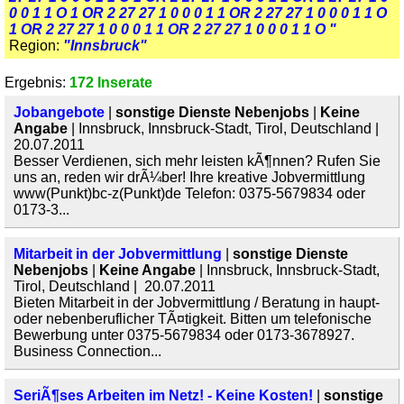
0 0 1 1 O 1 OR 2 27 27 1 0 0 0 1 1 OR 2 27 27 1 0 0 0 1 1 O
1 OR 2 27 27 1 0 0 0 1 1 OR 2 27 27 1 0 0 0 1 1 O "
Region:
"Innsbruck"
Ergebnis:
172 Inserate
Jobangebote
|
sonstige Dienste Nebenjobs
|
Keine
Angabe
| Innsbruck, Innsbruck-Stadt, Tirol, Deutschland |
20.07.2011
Besser Verdienen, sich mehr leisten kÃ¶nnen? Rufen Sie
uns an, reden wir drÃ¼ber! Ihre kreative Jobvermittlung
www(Punkt)bc-z(Punkt)de Telefon: 0375-5679834 oder
0173-3...
Mitarbeit in der Jobvermittlung
|
sonstige Dienste
Nebenjobs
|
Keine Angabe
| Innsbruck, Innsbruck-Stadt,
Tirol, Deutschland | 20.07.2011
Bieten Mitarbeit in der Jobvermittlung / Beratung in haupt-
oder nebenberuflicher TÃ¤tigkeit. Bitten um telefonische
Bewerbung unter 0375-5679834 oder 0173-3678927.
Business Connection...
SeriÃ¶ses Arbeiten im Netz! - Keine Kosten!
|
sonstige