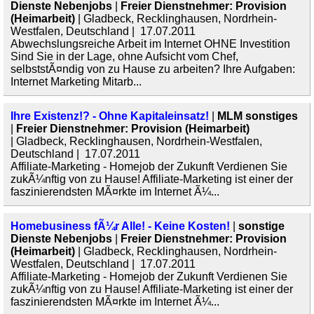
Dienste Nebenjobs
|
Freier Dienstnehmer: Provision
(Heimarbeit)
| Gladbeck, Recklinghausen, Nordrhein-
Westfalen, Deutschland | 17.07.2011
Abwechslungsreiche Arbeit im Internet OHNE Investition
Sind Sie in der Lage, ohne Aufsicht vom Chef,
selbststÃ¤ndig von zu Hause zu arbeiten? Ihre Aufgaben:
Internet Marketing Mitarb...
Ihre Existenz!? - Ohne Kapitaleinsatz!
|
MLM sonstiges
|
Freier Dienstnehmer: Provision (Heimarbeit)
| Gladbeck, Recklinghausen, Nordrhein-Westfalen,
Deutschland | 17.07.2011
Affiliate-Marketing - Homejob der Zukunft Verdienen Sie
zukÃ¼nftig von zu Hause! Affiliate-Marketing ist einer der
faszinierendsten MÃ¤rkte im Internet Ã¼...
Homebusiness fÃ¼r Alle! - Keine Kosten!
|
sonstige
Dienste Nebenjobs
|
Freier Dienstnehmer: Provision
(Heimarbeit)
| Gladbeck, Recklinghausen, Nordrhein-
Westfalen, Deutschland | 17.07.2011
Affiliate-Marketing - Homejob der Zukunft Verdienen Sie
zukÃ¼nftig von zu Hause! Affiliate-Marketing ist einer der
faszinierendsten MÃ¤rkte im Internet Ã¼...