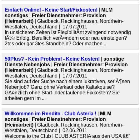
Einfach Online! - Keine Start/Fixkosten!
|
MLM
sonstiges
|
Freier Dienstnehmer: Provision
(Heimarbeit)
| Gladbeck, Recklinghausen, Nordrhein-
Westfalen, Deutschland | 17.07.2011
In unsicheren Zeiten ist FlexibilitÃ¤t zwingend notwendig
fÃ¼r Erfolg. Beruflich verÃ¤ndern oder neu einsteigen?
2tes oder gar 3tes Standbein? Oder machen...
50Plus? - Kein Problem! - Keine Kosten!
|
sonstige
Dienste Nebenjobs
|
Freier Dienstnehmer: Provision
(Heimarbeit)
| Gladbeck, Recklinghausen, Nordrhein-
Westfalen, Deutschland | 17.07.2011
Sie sind auf der Suche nach einem lukrativen, seriÃ¶sen
Nebenjob? Ganz ohne Verkauf oder Kaltakquise?
GÃ¤nzlich ohne Start- oder laufende Fixkosten? Sie
arbeiten gern im ...
Willkommen im Rendite - Club Asteria !
|
MLM
sonstiges
|
Freier Dienstnehmer: Provision
(Heimarbeit)
| Gladbeck, Recklinghausen, Nordrhein-
Westfalen, Deutschland | 02.06.2011
Welcome to the Club ! CLUB ASTERIA aus den USA â€“