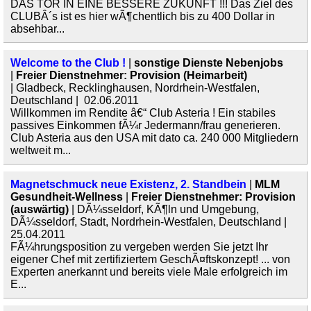
DAS TOR IN EINE BESSERE ZUKUNFT !!! Das Ziel des
CLUBÂ´s ist es hier wÃ¶chentlich bis zu 400 Dollar in
absehbar...
Welcome to the Club !
|
sonstige Dienste Nebenjobs
|
Freier Dienstnehmer: Provision (Heimarbeit)
| Gladbeck, Recklinghausen, Nordrhein-Westfalen,
Deutschland | 02.06.2011
Willkommen im Rendite â€“ Club Asteria ! Ein stabiles
passives Einkommen fÃ¼r Jedermann/frau generieren.
Club Asteria aus den USA mit dato ca. 240 000 Mitgliedern
weltweit m...
Magnetschmuck neue Existenz, 2. Standbein
|
MLM
Gesundheit-Wellness
|
Freier Dienstnehmer: Provision
(auswärtig)
| DÃ¼sseldorf, KÃ¶ln und Umgebung,
DÃ¼sseldorf, Stadt, Nordrhein-Westfalen, Deutschland |
25.04.2011
FÃ¼hrungsposition zu vergeben werden Sie jetzt Ihr
eigener Chef mit zertifiziertem GeschÃ¤ftskonzept! ... von
Experten anerkannt und bereits viele Male erfolgreich im
E...