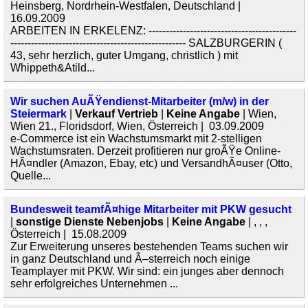
Heinsberg, Nordrhein-Westfalen, Deutschland |
16.09.2009
ARBEITEN IN ERKELENZ: -------------------------------------------
--------------------------------------------------- SALZBURGERIN (
43, sehr herzlich, guter Umgang, christlich ) mit
Whippeth&Atild...
Wir suchen AuÃŸendienst-Mitarbeiter (m/w) in der
Steiermark
|
Verkauf Vertrieb
|
Keine Angabe
| Wien,
Wien 21., Floridsdorf, Wien, Österreich | 03.09.2009
e-Commerce ist ein Wachstumsmarkt mit 2-stelligen
Wachstumsraten. Derzeit profitieren nur groÃŸe Online-
HÃ¤ndler (Amazon, Ebay, etc) und VersandhÃ¤user (Otto,
Quelle...
Bundesweit teamfÃ¤hige Mitarbeiter mit PKW gesucht
|
sonstige Dienste Nebenjobs
|
Keine Angabe
| , , ,
Österreich | 15.08.2009
Zur Erweiterung unseres bestehenden Teams suchen wir
in ganz Deutschland und Ã–sterreich noch einige
Teamplayer mit PKW. Wir sind: ein junges aber dennoch
sehr erfolgreiches Unternehmen ...