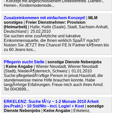
- Konzept mit angeschlossenem Direktvertrieb. Damen-,
Herren-, Kindermodemode...
Zusatzeinkommen mit einfachem Konzept!
|
MLM
sonstiges
|
Freier Dienstnehmer: Provision
(Heimarbeit)
| Halle, Halle (Saale), Stadt, Sachsen-Anhalt,
Deutschland | 25.02.2010
Sie suchen eine zusÃ¤tzliche und lukrative
Einkommensquelle, die Ihnen wirklich SpaÃŸ macht?
Nutzen Sie JETZT Ihre Chance! FE.N Partner kÃ¶nnen bis
zu 60 Jeans kos...
Pflegerin sucht Stelle
|
sonstige Dienste Nebenjobs
|
Keine Angabe
| Wiener Neustadt, Wiener Neustadt
(Stadt), NiederÃ¶sterreich, Schweiz | 01.01.2010
Suche pflegebedÃ¼rftige Person in privat Haushalt, die
stundenweisse meine Hilfe brauchen konnte. Habe
langjÃ¤hrige Erfahrungen. Freue mich auch ihren Anruf.
Tel 0043699...
ERKELENZ: Suche fÃ¼r ~ 1-2 Monate 2010 Arbeit
(ev.Prakt.) ~ 10 Std/Wo - incl. Logie! + Kost
|
sonstige
Dienste Nebenjobs
|
Keine Angabe
| Erkelenz,