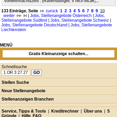
Vorweihnachtszeit! . (Ravensburger, VTech etcâ€¦...
133 Einträge, Seite
zurück
1
2
3
4
5
6
7
8
9
10
weiter
|
Jobs, Stellenangebote Österreich
|
Jobs,
Stellenangebote Südtirol
|
Jobs, Stellenangebote Schweiz
|
Jobs, Stellenangebote Deutschland
|
Jobs, Stellenangebote
Liechtenstein
MENÜ
Gratis Kleinanzeige schalten...
Schnellsuche
Stellen Suche
Neue Stellenangebote
Stellenanzeigen Branchen
Service, Tipps & Tools
|
Kreditrechner
|
Über uns
|
5
Gründe
|
Hilfe, FAQ