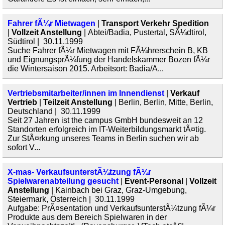
Fahrer fÃ¼r Mietwagen
|
Transport Verkehr Spedition
|
Vollzeit Anstellung
| Abtei/Badia, Pustertal, SÃ¼dtirol,
Südtirol | 30.11.1999
Suche Fahrer fÃ¼r Mietwagen mit FÃ¼hrerschein B, KB
und EignungsprÃ¼fung der Handelskammer Bozen fÃ¼r
die Wintersaison 2015. Arbeitsort: Badia/A...
Vertriebsmitarbeiter/innen im Innendienst
|
Verkauf
Vertrieb
|
Teilzeit Anstellung
| Berlin, Berlin, Mitte, Berlin,
Deutschland | 30.11.1999
Seit 27 Jahren ist the campus GmbH bundesweit an 12
Standorten erfolgreich im IT-Weiterbildungsmarkt tÃ¤tig.
Zur StÃ¤rkung unseres Teams in Berlin suchen wir ab
sofort V...
X-mas- VerkaufsunterstÃ¼tzung fÃ¼r
Spielwarenabteilung gesucht
|
Event-Personal
|
Vollzeit
Anstellung
| Kainbach bei Graz, Graz-Umgebung,
Steiermark, Österreich | 30.11.1999
Aufgabe: PrÃ¤sentation und VerkaufsunterstÃ¼tzung fÃ¼r
Produkte aus dem Bereich Spielwaren in der