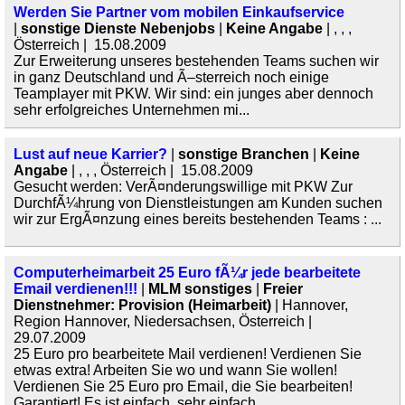
Werden Sie Partner vom mobilen Einkaufservice
|
sonstige Dienste Nebenjobs
|
Keine Angabe
| , , ,
Österreich | 15.08.2009
Zur Erweiterung unseres bestehenden Teams suchen wir
in ganz Deutschland und Ã–sterreich noch einige
Teamplayer mit PKW. Wir sind: ein junges aber dennoch
sehr erfolgreiches Unternehmen mi...
Lust auf neue Karrier?
|
sonstige Branchen
|
Keine
Angabe
| , , , Österreich | 15.08.2009
Gesucht werden: VerÃ¤nderungswillige mit PKW Zur
DurchfÃ¼hrung von Dienstleistungen am Kunden suchen
wir zur ErgÃ¤nzung eines bereits bestehenden Teams : ...
Computerheimarbeit 25 Euro fÃ¼r jede bearbeitete
Email verdienen!!!
|
MLM sonstiges
|
Freier
Dienstnehmer: Provision (Heimarbeit)
| Hannover,
Region Hannover, Niedersachsen, Österreich |
29.07.2009
25 Euro pro bearbeitete Mail verdienen! Verdienen Sie
etwas extra! Arbeiten Sie wo und wann Sie wollen!
Verdienen Sie 25 Euro pro Email, die Sie bearbeiten!
Garantiert! Es ist einfach, sehr einfach,...