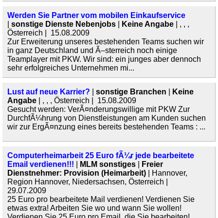
Werden Sie Partner vom mobilen Einkaufservice
|
sonstige Dienste Nebenjobs
|
Keine Angabe
| , , ,
Österreich | 15.08.2009
Zur Erweiterung unseres bestehenden Teams suchen wir
in ganz Deutschland und Ã–sterreich noch einige
Teamplayer mit PKW. Wir sind: ein junges aber dennoch
sehr erfolgreiches Unternehmen mi...
Lust auf neue Karrier?
|
sonstige Branchen
|
Keine
Angabe
| , , , Österreich | 15.08.2009
Gesucht werden: VerÃ¤nderungswillige mit PKW Zur
DurchfÃ¼hrung von Dienstleistungen am Kunden suchen
wir zur ErgÃ¤nzung eines bereits bestehenden Teams : ...
Computerheimarbeit 25 Euro fÃ¼r jede bearbeitete
Email verdienen!!!
|
MLM sonstiges
|
Freier
Dienstnehmer: Provision (Heimarbeit)
| Hannover,
Region Hannover, Niedersachsen, Österreich |
29.07.2009
25 Euro pro bearbeitete Mail verdienen! Verdienen Sie
etwas extra! Arbeiten Sie wo und wann Sie wollen!
Verdienen Sie 25 Euro pro Email, die Sie bearbeiten!