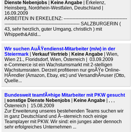
Dienste Nebenjobs
|
Keine Angabe
| Erkelenz,
Heinsberg, Nordrhein-Westfalen, Deutschland |
16.09.2009
ARBEITEN IN ERKELENZ: -------------------------------------------
--------------------------------------------------- SALZBURGERIN (
43, sehr herzlich, guter Umgang, christlich ) mit
Whippeth&Atild...
Wir suchen AuÃŸendienst-Mitarbeiter (m/w) in der
Steiermark
|
Verkauf Vertrieb
|
Keine Angabe
| Wien,
Wien 21., Floridsdorf, Wien, Österreich | 03.09.2009
e-Commerce ist ein Wachstumsmarkt mit 2-stelligen
Wachstumsraten. Derzeit profitieren nur groÃŸe Online-
HÃ¤ndler (Amazon, Ebay, etc) und VersandhÃ¤user (Otto,
Quelle...
Bundesweit teamfÃ¤hige Mitarbeiter mit PKW gesucht
|
sonstige Dienste Nebenjobs
|
Keine Angabe
| , , ,
Österreich | 15.08.2009
Zur Erweiterung unseres bestehenden Teams suchen wir
in ganz Deutschland und Ã–sterreich noch einige
Teamplayer mit PKW. Wir sind: ein junges aber dennoch
sehr erfolgreiches Unternehmen ...