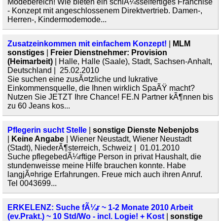
Modebereich! Wie bieten ein schlÃ¼sselfertiges Franchise
- Konzept mit angeschlossenem Direktvertrieb. Damen-,
Herren-, Kindermodemode...
Zusatzeinkommen mit einfachem Konzept!
|
MLM
sonstiges
|
Freier Dienstnehmer: Provision
(Heimarbeit)
| Halle, Halle (Saale), Stadt, Sachsen-Anhalt,
Deutschland | 25.02.2010
Sie suchen eine zusÃ¤tzliche und lukrative
Einkommensquelle, die Ihnen wirklich SpaÃŸ macht?
Nutzen Sie JETZT Ihre Chance! FE.N Partner kÃ¶nnen bis
zu 60 Jeans kos...
Pflegerin sucht Stelle
|
sonstige Dienste Nebenjobs
|
Keine Angabe
| Wiener Neustadt, Wiener Neustadt
(Stadt), NiederÃ¶sterreich, Schweiz | 01.01.2010
Suche pflegebedÃ¼rftige Person in privat Haushalt, die
stundenweisse meine Hilfe brauchen konnte. Habe
langjÃ¤hrige Erfahrungen. Freue mich auch ihren Anruf.
Tel 0043699...
ERKELENZ: Suche fÃ¼r ~ 1-2 Monate 2010 Arbeit
(ev.Prakt.) ~ 10 Std/Wo - incl. Logie! + Kost
|
sonstige