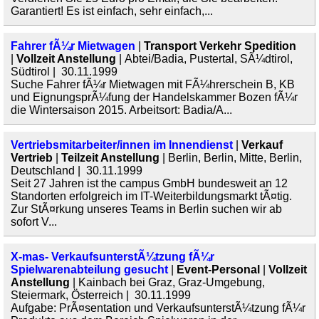
Garantiert! Es ist einfach, sehr einfach,...
Fahrer fÃ¼r Mietwagen
|
Transport Verkehr Spedition
|
Vollzeit Anstellung
| Abtei/Badia, Pustertal, SÃ¼dtirol,
Südtirol | 30.11.1999
Suche Fahrer fÃ¼r Mietwagen mit FÃ¼hrerschein B, KB
und EignungsprÃ¼fung der Handelskammer Bozen fÃ¼r
die Wintersaison 2015. Arbeitsort: Badia/A...
Vertriebsmitarbeiter/innen im Innendienst
|
Verkauf
Vertrieb
|
Teilzeit Anstellung
| Berlin, Berlin, Mitte, Berlin,
Deutschland | 30.11.1999
Seit 27 Jahren ist the campus GmbH bundesweit an 12
Standorten erfolgreich im IT-Weiterbildungsmarkt tÃ¤tig.
Zur StÃ¤rkung unseres Teams in Berlin suchen wir ab
sofort V...
X-mas- VerkaufsunterstÃ¼tzung fÃ¼r
Spielwarenabteilung gesucht
|
Event-Personal
|
Vollzeit
Anstellung
| Kainbach bei Graz, Graz-Umgebung,
Steiermark, Österreich | 30.11.1999
Aufgabe: PrÃ¤sentation und VerkaufsunterstÃ¼tzung fÃ¼r