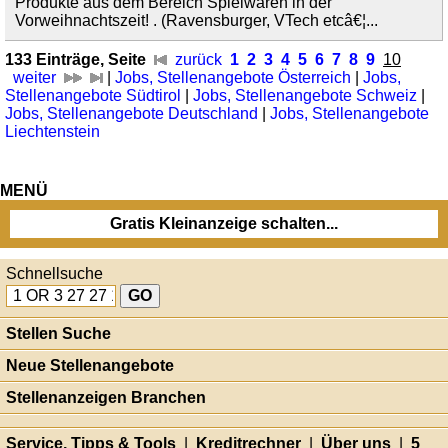
Produkte aus dem Bereich Spielwaren in der
Vorweihnachtszeit! . (Ravensburger, VTech etcâ€¦...
133 Einträge, Seite
zurück
1
2
3
4
5
6
7
8
9
10
weiter
|
Jobs, Stellenangebote Österreich
|
Jobs,
Stellenangebote Südtirol
|
Jobs, Stellenangebote Schweiz
|
Jobs, Stellenangebote Deutschland
|
Jobs, Stellenangebote
Liechtenstein
MENÜ
Gratis Kleinanzeige schalten...
Schnellsuche
Stellen Suche
Neue Stellenangebote
Stellenanzeigen Branchen
Service, Tipps & Tools
|
Kreditrechner
|
Über uns
|
5