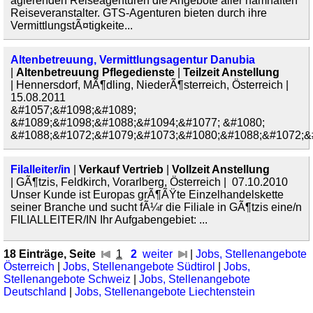
agierenden Reiseagenturen die Angebote aller namhaften
Reiseveranstalter. GTS-Agenturen bieten durch ihre
VermittlungstÃ¤tigkeite...
Altenbetreuung, Vermittlungsagentur Danubia
|
Altenbetreuung Pflegedienste
|
Teilzeit Anstellung
| Hennersdorf, MÃ¶dling, NiederÃ¶sterreich, Österreich |
15.08.2011
&#1057;&#1098;&#1089;
&#1089;&#1098;&#1088;&#1094;&#1077; &#1080;
&#1088;&#1072;&#1079;&#1073;&#1080;&#1088;&#1072;&#
Filalleiter/in
|
Verkauf Vertrieb
|
Vollzeit Anstellung
| GÃ¶tzis, Feldkirch, Vorarlberg, Österreich | 07.10.2010
Unser Kunde ist Europas grÃ¶ÃŸte Einzelhandelskette
seiner Branche und sucht fÃ¼r die Filiale in GÃ¶tzis eine/n
FILIALLEITER/IN Ihr Aufgabengebiet: ...
18 Einträge, Seite
1
2
weiter
|
Jobs, Stellenangebote
Österreich
|
Jobs, Stellenangebote Südtirol
|
Jobs,
Stellenangebote Schweiz
|
Jobs, Stellenangebote
Deutschland
|
Jobs, Stellenangebote Liechtenstein