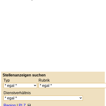
Stellenanzeigen suchen
Typ
Rubrik
Dienstverhältnis
Region
|
PLZ