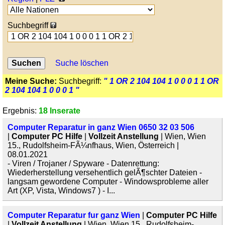
Suchbegriff
Suche löschen
Meine Suche:
Suchbegriff:
" 1 OR 2 104 104 1 0 0 0 1 1 OR
2 104 104 1 0 0 0 1 "
Ergebnis:
18 Inserate
Computer Reparatur in ganz Wien 0650 32 03 506
|
Computer PC Hilfe
|
Vollzeit Anstellung
| Wien, Wien
15., Rudolfsheim-FÃ¼nfhaus, Wien, Österreich |
08.01.2021
- Viren / Trojaner / Spyware - Datenrettung:
Wiederherstellung versehentlich gelÃ¶schter Dateien -
langsam gewordene Computer - Windowsprobleme aller
Art (XP, Vista, Windows7 ) - I...
Computer Reparatur fur ganz Wien
|
Computer PC Hilfe
|
Vollzeit Anstellung
| Wien, Wien 15., Rudolfsheim-