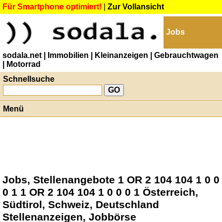
Für Smartphone optimiert!
|
Zur Vollansicht
Jobs
sodala.net
| Immobilien
| Kleinanzeigen
| Gebrauchtwagen
| Motorrad
Schnellsuche
Menü
Jobs, Stellenangebote 1 OR 2 104 104 1 0 0
0 1 1 OR 2 104 104 1 0 0 0 1 Österreich,
Südtirol, Schweiz, Deutschland
Stellenanzeigen, Jobbörse