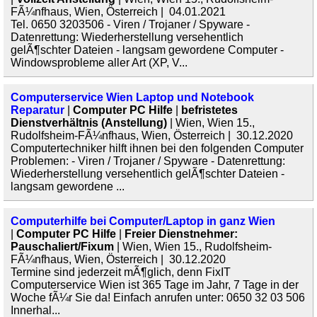
FÃ¼nfhaus, Wien, Österreich | 04.01.2021
Tel. 0650 3203506 - Viren / Trojaner / Spyware -
Datenrettung: Wiederherstellung versehentlich
gelÃ¶schter Dateien - langsam gewordene Computer -
Windowsprobleme aller Art (XP, V...
Computerservice Wien Laptop und Notebook
Reparatur
|
Computer PC Hilfe
|
befristetes
Dienstverhältnis (Anstellung)
| Wien, Wien 15.,
Rudolfsheim-FÃ¼nfhaus, Wien, Österreich | 30.12.2020
Computertechniker hilft ihnen bei den folgenden Computer
Problemen: - Viren / Trojaner / Spyware - Datenrettung:
Wiederherstellung versehentlich gelÃ¶schter Dateien -
langsam gewordene ...
Computerhilfe bei Computer/Laptop in ganz Wien
|
Computer PC Hilfe
|
Freier Dienstnehmer:
Pauschaliert/Fixum
| Wien, Wien 15., Rudolfsheim-
FÃ¼nfhaus, Wien, Österreich | 30.12.2020
Termine sind jederzeit mÃ¶glich, denn FixIT
Computerservice Wien ist 365 Tage im Jahr, 7 Tage in der
Woche fÃ¼r Sie da! Einfach anrufen unter: 0650 32 03 506
Innerhal...