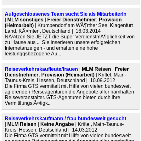
Aufgeschlossenes Team sucht Sie als MitarbeiterIn
|
MLM sonstiges
|
Freier Dienstnehmer: Provision
(Heimarbeit)
| Krumpendorf am WÃ¶rther See, Klagenfurt
Land, KÃ¤rnten, Deutschland | 16.03.2014
NÃ¼tzen Sie JETZT die Super VerdienstmÃ¶glichkeit von
zu Hause aus ... Sie inserieren unsere erfolgreichen
Internetanzeigen - und erhalten eine hohe
leistunggsbezogene Au...
Reiseverkehrskaufleute/frauen
|
MLM Reisen
|
Freier
Dienstnehmer: Provision (Heimarbeit)
| Kriftel, Main-
Taunus-Kreis, Hessen, Deutschland | 10.09.2012
Die Firma GTS vermittelt mit Hilfe von vielen bundesweit
agierenden Reiseagenturen die Angebote aller namhaften
Reiseveranstalter. GTS-Agenturen bieten durch ihre
VermittlungstÃ¤tigk...
Reiseverkehrskaufmann / frau bundesweit gesucht
|
MLM Reisen
|
Keine Angabe
| Kriftel, Main-Taunus-
Kreis, Hessen, Deutschland | 14.03.2012
Die Firma GTS vermittelt mit Hilfe von vielen bundesweit