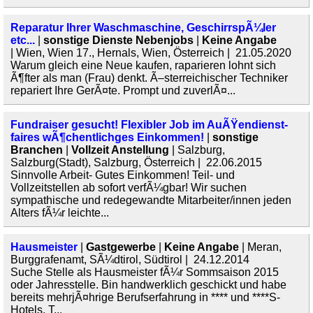
Reparatur Ihrer Waschmaschine, GeschirrspÃ¼ler
etc...
|
sonstige Dienste Nebenjobs
|
Keine Angabe
| Wien, Wien 17., Hernals, Wien, Österreich | 21.05.2020
Warum gleich eine Neue kaufen, raparieren lohnt sich
Ã¶fter als man (Frau) denkt. Ã–sterreichischer Techniker
repariert Ihre GerÃ¤te. Prompt und zuverlÃ¤...
Fundraiser gesucht! Flexibler Job im AuÃŸendienst-
faires wÃ¶chentlichges Einkommen!
|
sonstige
Branchen
|
Vollzeit Anstellung
| Salzburg,
Salzburg(Stadt), Salzburg, Österreich | 22.06.2015
Sinnvolle Arbeit- Gutes Einkommen! Teil- und
Vollzeitstellen ab sofort verfÃ¼gbar! Wir suchen
sympathische und redegewandte Mitarbeiter/innen jeden
Alters fÃ¼r leichte...
Hausmeister
|
Gastgewerbe
|
Keine Angabe
| Meran,
Burggrafenamt, SÃ¼dtirol, Südtirol | 24.12.2014
Suche Stelle als Hausmeister fÃ¼r Sommsaison 2015
oder Jahresstelle. Bin handwerklich geschickt und habe
bereits mehrjÃ¤hrige Berufserfahrung in **** und ****S-
Hotels. T...