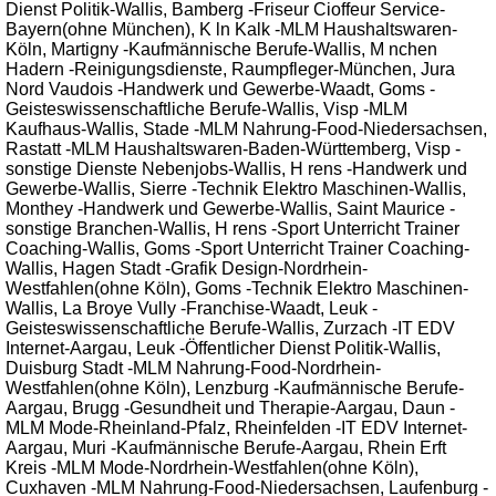
Dienst Politik-Wallis, Bamberg -Friseur Cioffeur Service-
Bayern(ohne München), K ln Kalk -MLM Haushaltswaren-
Köln, Martigny -Kaufmännische Berufe-Wallis, M nchen
Hadern -Reinigungsdienste, Raumpfleger-München, Jura
Nord Vaudois -Handwerk und Gewerbe-Waadt, Goms -
Geisteswissenschaftliche Berufe-Wallis, Visp -MLM
Kaufhaus-Wallis, Stade -MLM Nahrung-Food-Niedersachsen,
Rastatt -MLM Haushaltswaren-Baden-Württemberg, Visp -
sonstige Dienste Nebenjobs-Wallis, H rens -Handwerk und
Gewerbe-Wallis, Sierre -Technik Elektro Maschinen-Wallis,
Monthey -Handwerk und Gewerbe-Wallis, Saint Maurice -
sonstige Branchen-Wallis, H rens -Sport Unterricht Trainer
Coaching-Wallis, Goms -Sport Unterricht Trainer Coaching-
Wallis, Hagen Stadt -Grafik Design-Nordrhein-
Westfahlen(ohne Köln), Goms -Technik Elektro Maschinen-
Wallis, La Broye Vully -Franchise-Waadt, Leuk -
Geisteswissenschaftliche Berufe-Wallis, Zurzach -IT EDV
Internet-Aargau, Leuk -Öffentlicher Dienst Politik-Wallis,
Duisburg Stadt -MLM Nahrung-Food-Nordrhein-
Westfahlen(ohne Köln), Lenzburg -Kaufmännische Berufe-
Aargau, Brugg -Gesundheit und Therapie-Aargau, Daun -
MLM Mode-Rheinland-Pfalz, Rheinfelden -IT EDV Internet-
Aargau, Muri -Kaufmännische Berufe-Aargau, Rhein Erft
Kreis -MLM Mode-Nordrhein-Westfahlen(ohne Köln),
Cuxhaven -MLM Nahrung-Food-Niedersachsen, Laufenburg -