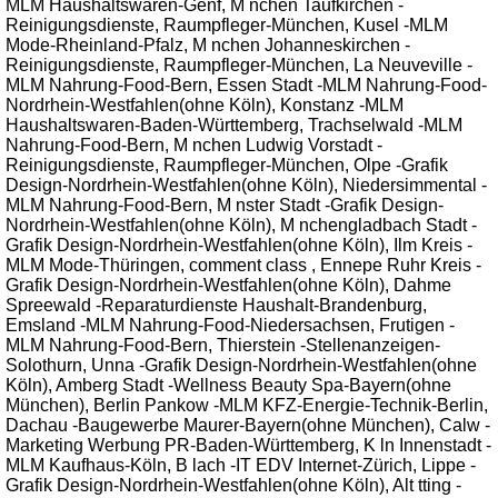
MLM Haushaltswaren-Genf, M nchen Taufkirchen -
Reinigungsdienste, Raumpfleger-München, Kusel -MLM
Mode-Rheinland-Pfalz, M nchen Johanneskirchen -
Reinigungsdienste, Raumpfleger-München, La Neuveville -
MLM Nahrung-Food-Bern, Essen Stadt -MLM Nahrung-Food-
Nordrhein-Westfahlen(ohne Köln), Konstanz -MLM
Haushaltswaren-Baden-Württemberg, Trachselwald -MLM
Nahrung-Food-Bern, M nchen Ludwig Vorstadt -
Reinigungsdienste, Raumpfleger-München, Olpe -Grafik
Design-Nordrhein-Westfahlen(ohne Köln), Niedersimmental -
MLM Nahrung-Food-Bern, M nster Stadt -Grafik Design-
Nordrhein-Westfahlen(ohne Köln), M nchengladbach Stadt -
Grafik Design-Nordrhein-Westfahlen(ohne Köln), Ilm Kreis -
MLM Mode-Thüringen, comment class , Ennepe Ruhr Kreis -
Grafik Design-Nordrhein-Westfahlen(ohne Köln), Dahme
Spreewald -Reparaturdienste Haushalt-Brandenburg,
Emsland -MLM Nahrung-Food-Niedersachsen, Frutigen -
MLM Nahrung-Food-Bern, Thierstein -Stellenanzeigen-
Solothurn, Unna -Grafik Design-Nordrhein-Westfahlen(ohne
Köln), Amberg Stadt -Wellness Beauty Spa-Bayern(ohne
München), Berlin Pankow -MLM KFZ-Energie-Technik-Berlin,
Dachau -Baugewerbe Maurer-Bayern(ohne München), Calw -
Marketing Werbung PR-Baden-Württemberg, K ln Innenstadt -
MLM Kaufhaus-Köln, B lach -IT EDV Internet-Zürich, Lippe -
Grafik Design-Nordrhein-Westfahlen(ohne Köln), Alt tting -