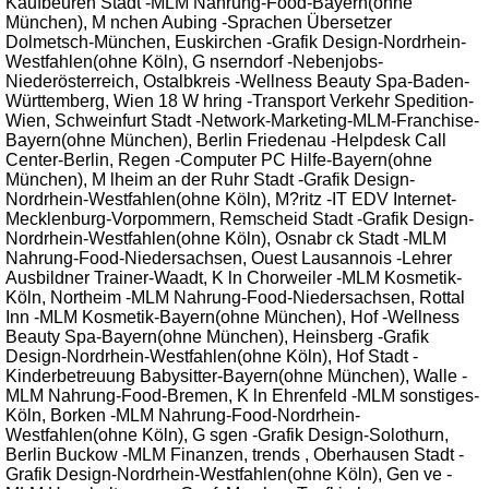
Kaufbeuren Stadt -MLM Nahrung-Food-Bayern(ohne
München), M nchen Aubing -Sprachen Übersetzer
Dolmetsch-München, Euskirchen -Grafik Design-Nordrhein-
Westfahlen(ohne Köln), G nserndorf -Nebenjobs-
Niederösterreich, Ostalbkreis -Wellness Beauty Spa-Baden-
Württemberg, Wien 18 W hring -Transport Verkehr Spedition-
Wien, Schweinfurt Stadt -Network-Marketing-MLM-Franchise-
Bayern(ohne München), Berlin Friedenau -Helpdesk Call
Center-Berlin, Regen -Computer PC Hilfe-Bayern(ohne
München), M lheim an der Ruhr Stadt -Grafik Design-
Nordrhein-Westfahlen(ohne Köln), M?ritz -IT EDV Internet-
Mecklenburg-Vorpommern, Remscheid Stadt -Grafik Design-
Nordrhein-Westfahlen(ohne Köln), Osnabr ck Stadt -MLM
Nahrung-Food-Niedersachsen, Ouest Lausannois -Lehrer
Ausbildner Trainer-Waadt, K ln Chorweiler -MLM Kosmetik-
Köln, Northeim -MLM Nahrung-Food-Niedersachsen, Rottal
Inn -MLM Kosmetik-Bayern(ohne München), Hof -Wellness
Beauty Spa-Bayern(ohne München), Heinsberg -Grafik
Design-Nordrhein-Westfahlen(ohne Köln), Hof Stadt -
Kinderbetreuung Babysitter-Bayern(ohne München), Walle -
MLM Nahrung-Food-Bremen, K ln Ehrenfeld -MLM sonstiges-
Köln, Borken -MLM Nahrung-Food-Nordrhein-
Westfahlen(ohne Köln), G sgen -Grafik Design-Solothurn,
Berlin Buckow -MLM Finanzen, trends , Oberhausen Stadt -
Grafik Design-Nordrhein-Westfahlen(ohne Köln), Gen ve -