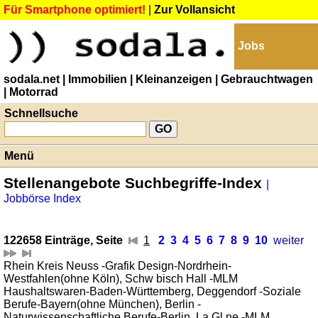
Für Smartphone optimiert!
|
Zur Vollansicht
Jobs
sodala.net
| Immobilien
| Kleinanzeigen
| Gebrauchtwagen
| Motorrad
Schnellsuche
Menü
Stellenangebote Suchbegriffe-Index
|
Jobbörse Index
122658 Einträge, Seite
1
2
3
4
5
6
7
8
9
10
weiter
Rhein Kreis Neuss -Grafik Design-Nordrhein-
Westfahlen(ohne Köln), Schw bisch Hall -MLM
Haushaltswaren-Baden-Württemberg, Deggendorf -Soziale
Berufe-Bayern(ohne München), Berlin -
Naturwissenschaftliche Berufe-Berlin, La Gl ne -MLM