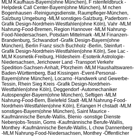
MLM Kaufhaus-Bayern(ohne München), F rstenfeldbruck -
Helpdesk Call Center-Bayern(ohne München), M nchen
Bogenhausen -Reinigungsdienste, Raumpfleger-München,
Salzburg Umgebung -MLM sonstiges-Salzburg, Paderborn -
Grafik Design-Nordrhein-Westfahlen(ohne Köln), Vahr -MLM
Nahrung-Food-Bremen, Region Hannover -MLM Nahrung-
Food-Niedersachsen, Potsdam Mittelmark -MLM Finanzen-
Brandenburg, Schwandorf -Grafik Design-Bayern(ohne
München), Berlin Franz sisch Buchholz -Berlin, Steinfurt -
Grafik Design-Nordrhein-Westfahlen(ohne Köln), See Lac -
MLM Kosmetik-Freiburg, Hildesheim -Esoterik Astrologie-
Niedersachsen, Jerichower Land -Transport Verkehr
Spedition-Sachsen-Anhalt, Pforzheim -MLM Haushaltswaren-
Baden-Württemberg, Bad Kissingen -Event-Personal-
Bayern(ohne München), Locarno -Handwerk und Gewerbe-
Tessin, Rhein Sieg Kreis -Grafik Design-Nordrhein-
Westfahlen(ohne Köln), Deggendorf -Automechaniker
Autospengler-Bayern(ohne München), Seftigen -MLM
Nahrung-Food-Bern, Bielefeld Stadt -MLM Nahrung-Food-
Nordrhein-Westfahlen(ohne Köln), Erlangen H chstadt -MLM
sonstiges-Bayern(ohne München), Saint Maurice -
Kaufmännische Berufe-Wallis, Blenio -sonstige Dienste
Nebenjobs-Tessin, Goms -Kaufmännische Berufe-Wallis,
Monthey -Kaufmännische Berufe-Wallis, L chow Dannenberg
-MLM Nahrung-Food-Niedersachsen, Monthey -Öffentlicher