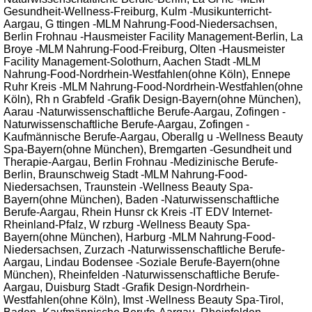
Gesundheit-Wellness-Freiburg, Kulm -Musikunterricht-
Aargau, G ttingen -MLM Nahrung-Food-Niedersachsen,
Berlin Frohnau -Hausmeister Facility Management-Berlin, La
Broye -MLM Nahrung-Food-Freiburg, Olten -Hausmeister
Facility Management-Solothurn, Aachen Stadt -MLM
Nahrung-Food-Nordrhein-Westfahlen(ohne Köln), Ennepe
Ruhr Kreis -MLM Nahrung-Food-Nordrhein-Westfahlen(ohne
Köln), Rh n Grabfeld -Grafik Design-Bayern(ohne München),
Aarau -Naturwissenschaftliche Berufe-Aargau, Zofingen -
Naturwissenschaftliche Berufe-Aargau, Zofingen -
Kaufmännische Berufe-Aargau, Oberallg u -Wellness Beauty
Spa-Bayern(ohne München), Bremgarten -Gesundheit und
Therapie-Aargau, Berlin Frohnau -Medizinische Berufe-
Berlin, Braunschweig Stadt -MLM Nahrung-Food-
Niedersachsen, Traunstein -Wellness Beauty Spa-
Bayern(ohne München), Baden -Naturwissenschaftliche
Berufe-Aargau, Rhein Hunsr ck Kreis -IT EDV Internet-
Rheinland-Pfalz, W rzburg -Wellness Beauty Spa-
Bayern(ohne München), Harburg -MLM Nahrung-Food-
Niedersachsen, Zurzach -Naturwissenschaftliche Berufe-
Aargau, Lindau Bodensee -Soziale Berufe-Bayern(ohne
München), Rheinfelden -Naturwissenschaftliche Berufe-
Aargau, Duisburg Stadt -Grafik Design-Nordrhein-
Westfahlen(ohne Köln), Imst -Wellness Beauty Spa-Tirol,