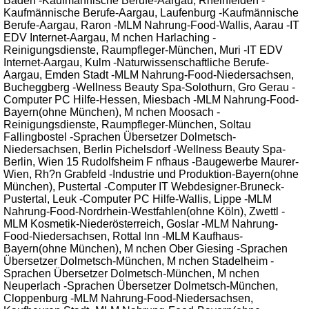
Baden -Kaufmännische Berufe-Aargau, Rheinfelden -
Kaufmännische Berufe-Aargau, Laufenburg -Kaufmännische
Berufe-Aargau, Raron -MLM Nahrung-Food-Wallis, Aarau -IT
EDV Internet-Aargau, M nchen Harlaching -
Reinigungsdienste, Raumpfleger-München, Muri -IT EDV
Internet-Aargau, Kulm -Naturwissenschaftliche Berufe-
Aargau, Emden Stadt -MLM Nahrung-Food-Niedersachsen,
Bucheggberg -Wellness Beauty Spa-Solothurn, Gro Gerau -
Computer PC Hilfe-Hessen, Miesbach -MLM Nahrung-Food-
Bayern(ohne München), M nchen Moosach -
Reinigungsdienste, Raumpfleger-München, Soltau
Fallingbostel -Sprachen Übersetzer Dolmetsch-
Niedersachsen, Berlin Pichelsdorf -Wellness Beauty Spa-
Berlin, Wien 15 Rudolfsheim F nfhaus -Baugewerbe Maurer-
Wien, Rh?n Grabfeld -Industrie und Produktion-Bayern(ohne
München), Pustertal -Computer IT Webdesigner-Bruneck-
Pustertal, Leuk -Computer PC Hilfe-Wallis, Lippe -MLM
Nahrung-Food-Nordrhein-Westfahlen(ohne Köln), Zwettl -
MLM Kosmetik-Niederösterreich, Goslar -MLM Nahrung-
Food-Niedersachsen, Rottal Inn -MLM Kaufhaus-
Bayern(ohne München), M nchen Ober Giesing -Sprachen
Übersetzer Dolmetsch-München, M nchen Stadelheim -
Sprachen Übersetzer Dolmetsch-München, M nchen
Neuperlach -Sprachen Übersetzer Dolmetsch-München,
Cloppenburg -MLM Nahrung-Food-Niedersachsen,