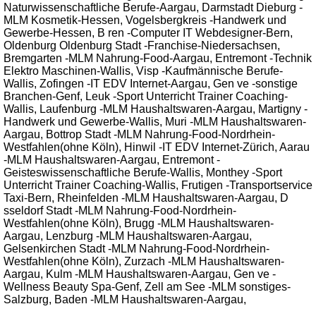
Naturwissenschaftliche Berufe-Aargau, Darmstadt Dieburg -
MLM Kosmetik-Hessen, Vogelsbergkreis -Handwerk und
Gewerbe-Hessen, B ren -Computer IT Webdesigner-Bern,
Oldenburg Oldenburg Stadt -Franchise-Niedersachsen,
Bremgarten -MLM Nahrung-Food-Aargau, Entremont -Technik
Elektro Maschinen-Wallis, Visp -Kaufmännische Berufe-
Wallis, Zofingen -IT EDV Internet-Aargau, Gen ve -sonstige
Branchen-Genf, Leuk -Sport Unterricht Trainer Coaching-
Wallis, Laufenburg -MLM Haushaltswaren-Aargau, Martigny -
Handwerk und Gewerbe-Wallis, Muri -MLM Haushaltswaren-
Aargau, Bottrop Stadt -MLM Nahrung-Food-Nordrhein-
Westfahlen(ohne Köln), Hinwil -IT EDV Internet-Zürich, Aarau
-MLM Haushaltswaren-Aargau, Entremont -
Geisteswissenschaftliche Berufe-Wallis, Monthey -Sport
Unterricht Trainer Coaching-Wallis, Frutigen -Transportservice
Taxi-Bern, Rheinfelden -MLM Haushaltswaren-Aargau, D
sseldorf Stadt -MLM Nahrung-Food-Nordrhein-
Westfahlen(ohne Köln), Brugg -MLM Haushaltswaren-
Aargau, Lenzburg -MLM Haushaltswaren-Aargau,
Gelsenkirchen Stadt -MLM Nahrung-Food-Nordrhein-
Westfahlen(ohne Köln), Zurzach -MLM Haushaltswaren-
Aargau, Kulm -MLM Haushaltswaren-Aargau, Gen ve -
Wellness Beauty Spa-Genf, Zell am See -MLM sonstiges-
Salzburg, Baden -MLM Haushaltswaren-Aargau,