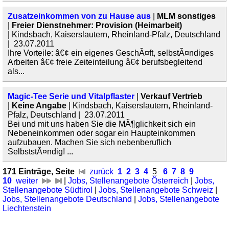
Zusatzeinkommen von zu Hause aus
|
MLM sonstiges
|
Freier Dienstnehmer: Provision (Heimarbeit)
| Kindsbach, Kaiserslautern, Rheinland-Pfalz, Deutschland
| 23.07.2011
Ihre Vorteile: â€¢ ein eigenes GeschÃ¤ft, selbstÃ¤ndiges
Arbeiten â€¢ freie Zeiteinteilung â€¢ berufsbegleitend
als...
Magic-Tee Serie und Vitalpflaster
|
Verkauf Vertrieb
|
Keine Angabe
| Kindsbach, Kaiserslautern, Rheinland-
Pfalz, Deutschland | 23.07.2011
Bei und mit uns haben Sie die MÃ¶glichkeit sich ein
Nebeneinkommen oder sogar ein Haupteinkommen
aufzubauen. Machen Sie sich nebenberuflich
SelbststÃ¤ndig! ...
171 Einträge, Seite
zurück
1
2
3
4
5
6
7
8
9
10
weiter
|
Jobs, Stellenangebote Österreich
|
Jobs,
Stellenangebote Südtirol
|
Jobs, Stellenangebote Schweiz
|
Jobs, Stellenangebote Deutschland
|
Jobs, Stellenangebote
Liechtenstein