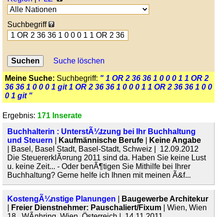
Suchbegriff
Suche löschen
Meine Suche:
Suchbegriff:
" 1 OR 2 36 36 1 0 0 0 1 1 OR 2
36 36 1 0 0 0 1 git 1 OR 2 36 36 1 0 0 0 1 1 OR 2 36 36 1 0 0
0 1 git "
Ergebnis:
171 Inserate
Buchhalterin : UnterstÃ¼tzung bei Ihr Buchhaltung
und Steuern
|
Kaufmännische Berufe
|
Keine Angabe
| Basel, Basel Stadt, Basel-Stadt, Schweiz | 12.09.2012
Die SteuererklÃ¤rung 2011 sind da. Haben Sie keine Lust
u. keine Zeit... - Oder benÃ¶tigen Sie Mithilfe bei Ihrer
Buchhaltung? Gerne helfe ich Ihnen mit meinen Ã&f...
KostengÃ¼nstige Planungen
|
Baugewerbe Architekur
|
Freier Dienstnehmer: Pauschaliert/Fixum
| Wien, Wien
18., WÃ¤hring, Wien, Österreich | 14.11.2011