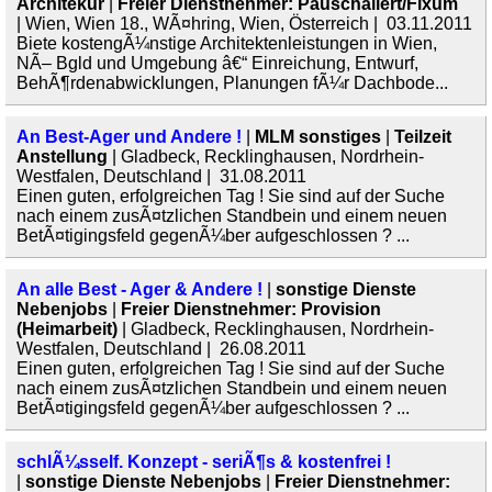
Architekur
|
Freier Dienstnehmer: Pauschaliert/Fixum
| Wien, Wien 18., WÃ¤hring, Wien, Österreich | 03.11.2011
Biete kostengÃ¼nstige Architektenleistungen in Wien,
NÃ– Bgld und Umgebung â€“ Einreichung, Entwurf,
BehÃ¶rdenabwicklungen, Planungen fÃ¼r Dachbode...
An Best-Ager und Andere !
|
MLM sonstiges
|
Teilzeit
Anstellung
| Gladbeck, Recklinghausen, Nordrhein-
Westfalen, Deutschland | 31.08.2011
Einen guten, erfolgreichen Tag ! Sie sind auf der Suche
nach einem zusÃ¤tzlichen Standbein und einem neuen
BetÃ¤tigingsfeld gegenÃ¼ber aufgeschlossen ? ...
An alle Best - Ager & Andere !
|
sonstige Dienste
Nebenjobs
|
Freier Dienstnehmer: Provision
(Heimarbeit)
| Gladbeck, Recklinghausen, Nordrhein-
Westfalen, Deutschland | 26.08.2011
Einen guten, erfolgreichen Tag ! Sie sind auf der Suche
nach einem zusÃ¤tzlichen Standbein und einem neuen
BetÃ¤tigingsfeld gegenÃ¼ber aufgeschlossen ? ...
schlÃ¼sself. Konzept - seriÃ¶s & kostenfrei !
|
sonstige Dienste Nebenjobs
|
Freier Dienstnehmer: