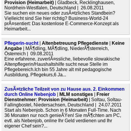
Provision (Heimarbeit)
| Gladbeck, Recklinghausen,
Nordrhein-Westfalen, Deutschland | 26.08.2011
Sie suchen ein neues oder zusÃ¤tzliches Standbein?
Vielleicht sind Sie hier richtig? Business-World-24
prÃ¤sentiert: Das kostenlose E-Commerce-Konzept als
Heimarbeit...
Pflegerin-sucht
|
Altenbetreuung Pflegedienste
|
Keine
Angabe
| MÃ¶dling, MÃ¶dling, NiederÃ¶sterreich,
Österreich | 09.08.2011
Eine erfahrene, zuverlÃ¤ssliche, liebevolle slowakische
Altenpflegerin/Haushaltshilfe sucht neue Stelle im
Pflegebereich.Ich bin 55 Jahre alt mit pedagogische
Ausbildung, Pflegekurs,6 Ja...
ZusÃ¤tzliche Teilzeit von zu Hause aus. 2. Einkommen
durch Online Nebenjob
|
MLM sonstiges
|
Freier
Dienstnehmer: Provision (Heimarbeit)
| Soltau, Soltau-
Fallingbostel, Niedersachsen, Deutschland | 24.07.2011
Start als Nebenjob. Schon in 6 Monaten Full-Time. Nach
36 Monaten nur noch genieÃŸen! Sie mÃ¶chten am PC,
evtl. als Nebenjob, online Ihr Geld verdienen und Ihr
eigener Chef sein?...