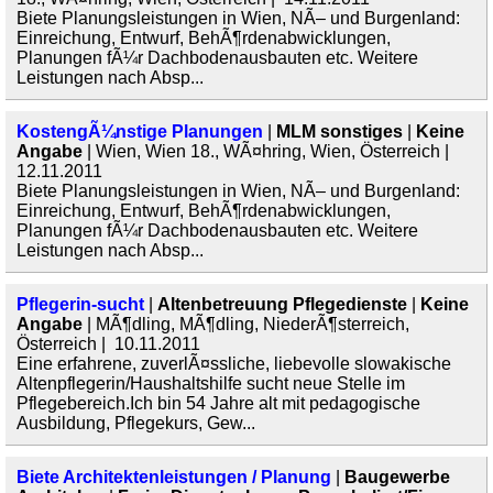
Biete Planungsleistungen in Wien, NÃ– und Burgenland:
Einreichung, Entwurf, BehÃ¶rdenabwicklungen,
Planungen fÃ¼r Dachbodenausbauten etc. Weitere
Leistungen nach Absp...
KostengÃ¼nstige Planungen
|
MLM sonstiges
|
Keine
Angabe
| Wien, Wien 18., WÃ¤hring, Wien, Österreich |
12.11.2011
Biete Planungsleistungen in Wien, NÃ– und Burgenland:
Einreichung, Entwurf, BehÃ¶rdenabwicklungen,
Planungen fÃ¼r Dachbodenausbauten etc. Weitere
Leistungen nach Absp...
Pflegerin-sucht
|
Altenbetreuung Pflegedienste
|
Keine
Angabe
| MÃ¶dling, MÃ¶dling, NiederÃ¶sterreich,
Österreich | 10.11.2011
Eine erfahrene, zuverlÃ¤ssliche, liebevolle slowakische
Altenpflegerin/Haushaltshilfe sucht neue Stelle im
Pflegebereich.Ich bin 54 Jahre alt mit pedagogische
Ausbildung, Pflegekurs, Gew...
Biete Architektenleistungen / Planung
|
Baugewerbe