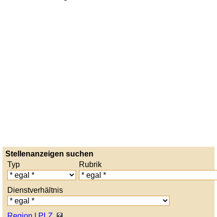
Stellenanzeigen suchen
Typ
Rubrik
Dienstverhältnis
Region
|
PLZ