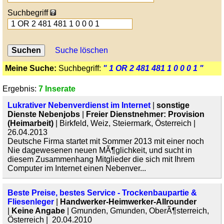
Suchbegriff
Suche löschen
Meine Suche:
Suchbegriff:
" 1 OR 2 481 481 1 0 0 0 1 "
Ergebnis:
7 Inserate
Lukrativer Nebenverdienst im Internet
|
sonstige
Dienste Nebenjobs
|
Freier Dienstnehmer: Provision
(Heimarbeit)
| Birkfeld, Weiz, Steiermark, Österreich |
26.04.2013
Deutsche Firma startet mit Sommer 2013 mit einer noch
Nie dagewesenen neuen MÃ¶glichkeit, und sucht in
diesem Zusammenhang Mitglieder die sich mit Ihrem
Computer im Internet einen Nebenver...
Beste Preise, bestes Service - Trockenbaupartie &
Fliesenleger
|
Handwerker-Heimwerker-Allrounder
|
Keine Angabe
| Gmunden, Gmunden, OberÃ¶sterreich,
Österreich | 20.04.2010