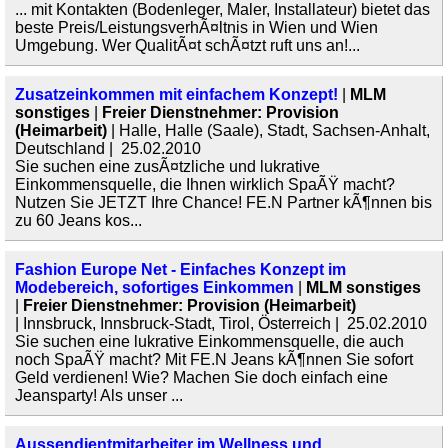
... mit Kontakten (Bodenleger, Maler, Installateur) bietet das
beste Preis/LeistungsverhÃ¤ltnis in Wien und Wien
Umgebung. Wer QualitÃ¤t schÃ¤tzt ruft uns an!...
Zusatzeinkommen mit einfachem Konzept!
|
MLM
sonstiges
|
Freier Dienstnehmer: Provision
(Heimarbeit)
| Halle, Halle (Saale), Stadt, Sachsen-Anhalt,
Deutschland | 25.02.2010
Sie suchen eine zusÃ¤tzliche und lukrative
Einkommensquelle, die Ihnen wirklich SpaÃŸ macht?
Nutzen Sie JETZT Ihre Chance! FE.N Partner kÃ¶nnen bis
zu 60 Jeans kos...
Fashion Europe Net - Einfaches Konzept im
Modebereich, sofortiges Einkommen
|
MLM sonstiges
|
Freier Dienstnehmer: Provision (Heimarbeit)
| Innsbruck, Innsbruck-Stadt, Tirol, Österreich | 25.02.2010
Sie suchen eine lukrative Einkommensquelle, die auch
noch SpaÃŸ macht? Mit FE.N Jeans kÃ¶nnen Sie sofort
Geld verdienen! Wie? Machen Sie doch einfach eine
Jeansparty! Als unser ...
Aussendientmitarbeiter im Wellness und