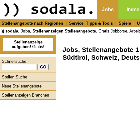
Jobs
Immob
Stellenangebote nach Regionen
|
Service, Tipps & Tools
|
Spiele
|
Ü
)) sodala. Jobs, Stellenanzeigen Stellenangebote.
Gratis Jobbörse, Arbeit
Stellenanzeige
aufgeben!
Gratis!
Jobs, Stellenangebote 1 
Südtirol, Schweiz, Deut
Schnellsuche
Stellen Suche
Neue Stellenangebote
Stellenanzeigen Branchen