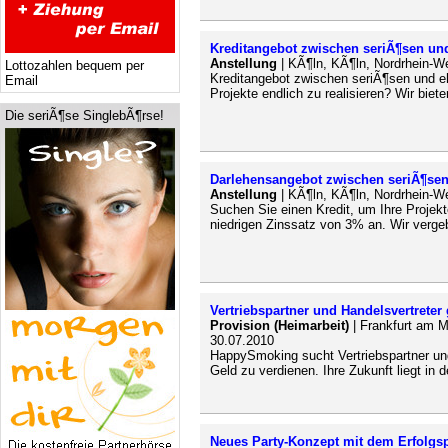
Kreditangebot zwischen seriÃ¶sen un
Anstellung
| KÃ¶ln, KÃ¶ln, Nordrhein-W
Lottozahlen bequem per
Kreditangebot zwischen seriÃ¶sen und e
Email
Projekte endlich zu realisieren? Wir biet
Die seriÃ¶se SinglebÃ¶rse!
Darlehensangebot zwischen seriÃ¶sen
Anstellung
| KÃ¶ln, KÃ¶ln, Nordrhein-W
Suchen Sie einen Kredit, um Ihre Projekt
niedrigen Zinssatz von 3% an. Wir vergeb
Vertriebspartner und Handelsvertreter 
Provision (Heimarbeit)
| Frankfurt am M
30.07.2010
HappySmoking sucht Vertriebspartner und
Geld zu verdienen. Ihre Zukunft liegt in 
Neues Party-Konzept mit dem Erfolgsp