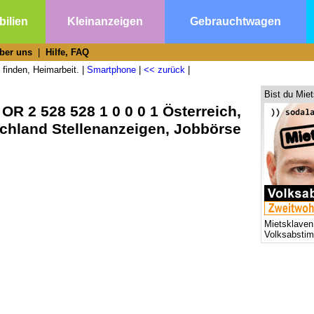
ilien
Kleinanzeigen
Gebrauchtwagen
ber uns
|
Hilfe, FAQ
 finden, Heimarbeit. |
Smartphone
|
<< zurück
|
Bist du Mie
OR 2 528 528 1 0 0 0 1 Österreich,
schland Stellenanzeigen, Jobbörse
Mietsklaven
Volksabsti