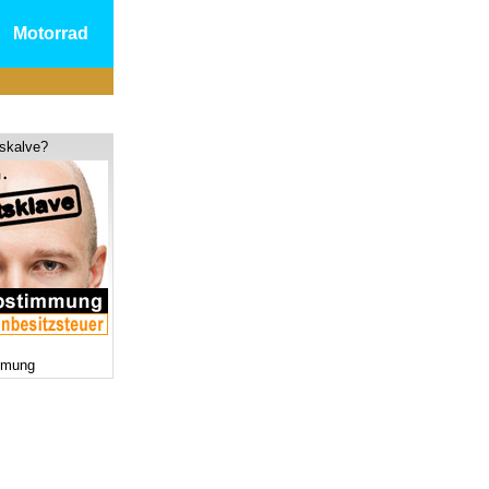
Motorrad
tskalve?
mmung