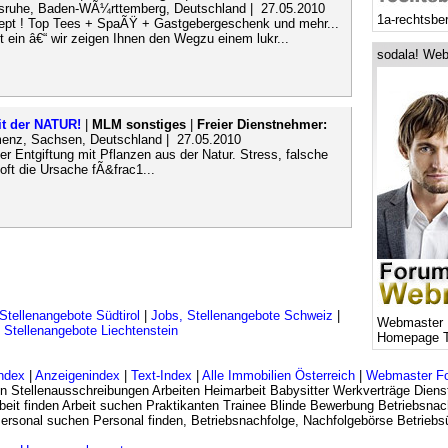
rlsruhe, Baden-WÃ¼rttemberg, Deutschland | 27.05.2010
1a-rechtsbe
zept ! Top Tees + SpaÃŸ + Gastgebergeschenk und mehr...
t ein â€“ wir zeigen Ihnen den Wegzu einem lukr...
sodala! Web
it der NATUR!
|
MLM sonstiges
|
Freier Dienstnehmer:
enz, Sachsen, Deutschland | 27.05.2010
er Entgiftung mit Pflanzen aus der Natur. Stress, falsche
t die Ursache fÃ&frac1...
Stellenangebote Südtirol
|
Jobs, Stellenangebote Schweiz
|
Webmaster 
 Stellenangebote Liechtenstein
Homepage T
ndex
|
Anzeigenindex
|
Text-Index
|
Alle Immobilien Österreich
|
Webmaster F
n Stellenausschreibungen Arbeiten Heimarbeit Babysitter Werkverträge Dienst
eit finden Arbeit suchen Praktikanten Trainee Blinde Bewerbung Betriebsnac
 Personal suchen Personal finden, Betriebsnachfolge, Nachfolgebörse Betrie