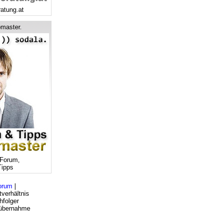
ratung.at
master.
Forum,
ipps
orum
|
verhältnis
hfolger
bsübernahme