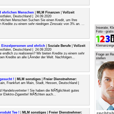
d ehrlichen Menschen
|
MLM Finanzen
|
Vollzeit
estfalen, Deutschland | 24.09.2020
hrlichen Menschen Suchen Sie einen Kredit, um Ihre
en Kredite zu einem sehr niedrigen Zinssatz von 3% an. ...
Inserate, Kl
Foto - grati
Kleinanzeige
 Einzelpersonen und ehrlich
|
Soziale Berufe
|
Vollzeit
estfalen, Deutschland | 24.09.2020
e endlich zu realisieren? Wir bieten Kredite zu einem sehr
Frage an Re
en Kredite an alle LÃ¤nder der Welt. Nachfolgen...
stellen
gesucht !
|
MLM sonstiges
|
Freier Dienstnehmer:
ain, Frankfurt am Main, Stadt, Hessen, Deutschland |
 Handelsvertreter ! Sie haben die MÃ¶glichkeit gutes
der Elektro-Zigarette! MÃ¶chten auch...
rodukt Tee !
|
MLM sonstiges
|
Freier Dienstnehmer: