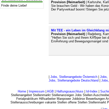
Provision (Heimarbeit)
| Karlsruhe, Ka
Finde deine Liebe!
Sie brauchen Geld - Wir haben das Kon
Der Partyverkauf boomt !Steigen Sie jetz
Mit TEE - ein Leben im Gleichklang m
Provision (Heimarbeit)
| Radeberg, Kam
"Helfen Sie sich und Ihrem KÃ¶rper bei d
ErnÃ¤hrung und Bewegungsmangel sind of
|
Jobs, Stellenangebote Österreich
|
Jobs, 
Jobs, Stellenangebote Deutschland
|
Jobs,
Home
|
Impressum
|
AGB
|
Haftungsauschluss
|
Id-Index
|
Suchi
Stellenangebot Stellenmarkt Stellenanzeigen Jobs Stellen Auschreibe
Ferialpraktikum Hilfsarbeiter Manpower Jobbörse Bewerbungen Arb
Stellenausschreibungen vakante Stellen offene Stellen Stellenmarkt