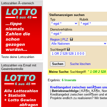
Lottozahlen Ã–sterreich
Stellenanzeigen suchen
Typ
Rubrik
Dienstverhältnis
Region
|
PLZ
Suchbegriff
Teste deine Lottozahlen
Suche löschen
Lottozahlen via Email mit
Gewinnkontrolle
Meine Suche:
Suchbegriff:
" 1 OR 2 528 
Ergebnis:
6 Inserate
Kreditangebot zwischen seriÃ¶sen un
|
Betriebsnachfolge
| KÃ¶ln, KÃ¶ln, Nor
Kreditangebot zwischen seriÃ¶sen und e
Projekte endlich zu realisieren? Wir biet