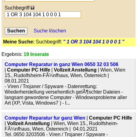
Suchbegriff
Suche löschen
Meine Suche:
Suchbegriff:
" 1 OR 3 104 104 1 0 0 0 1 "
Ergebnis:
19 Inserate
Computer Reparatur in ganz Wien 0650 32 03 506
|
Computer PC Hilfe
|
Vollzeit Anstellung
| Wien, Wien
15., Rudolfsheim-FÃ¼nfhaus, Wien, Österreich |
08.01.2021
- Viren / Trojaner / Spyware - Datenrettung:
Wiederherstellung versehentlich gelÃ¶schter Dateien -
langsam gewordene Computer - Windowsprobleme aller
Art (XP, Vista, Windows7 ) - I...
Computer Reparatur fur ganz Wien
|
Computer PC Hilfe
|
Vollzeit Anstellung
| Wien, Wien 15., Rudolfsheim-
FÃ¼nfhaus, Wien, Österreich | 04.01.2021
Tel. 0650 3203506 - Viren / Trojaner / Spyware -