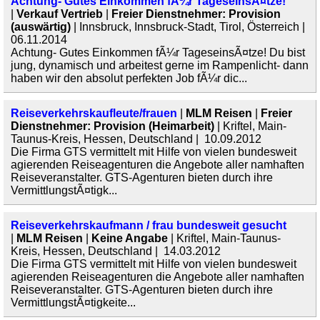
Achtung- Gutes Einkommen fÃ¼r TageseinsÃ¤tze!
|
Verkauf Vertrieb
|
Freier Dienstnehmer: Provision
(auswärtig)
| Innsbruck, Innsbruck-Stadt, Tirol, Österreich |
06.11.2014
Achtung- Gutes Einkommen fÃ¼r TageseinsÃ¤tze! Du bist
jung, dynamisch und arbeitest gerne im Rampenlicht- dann
haben wir den absolut perfekten Job fÃ¼r dic...
Reiseverkehrskaufleute/frauen
|
MLM Reisen
|
Freier
Dienstnehmer: Provision (Heimarbeit)
| Kriftel, Main-
Taunus-Kreis, Hessen, Deutschland | 10.09.2012
Die Firma GTS vermittelt mit Hilfe von vielen bundesweit
agierenden Reiseagenturen die Angebote aller namhaften
Reiseveranstalter. GTS-Agenturen bieten durch ihre
VermittlungstÃ¤tigk...
Reiseverkehrskaufmann / frau bundesweit gesucht
|
MLM Reisen
|
Keine Angabe
| Kriftel, Main-Taunus-
Kreis, Hessen, Deutschland | 14.03.2012
Die Firma GTS vermittelt mit Hilfe von vielen bundesweit
agierenden Reiseagenturen die Angebote aller namhaften
Reiseveranstalter. GTS-Agenturen bieten durch ihre
VermittlungstÃ¤tigkeite...