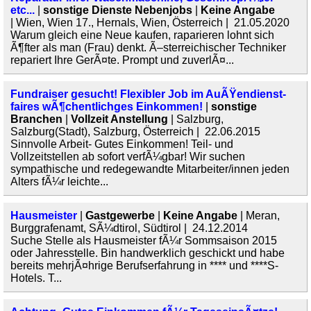
etc...
|
sonstige Dienste Nebenjobs
|
Keine Angabe
| Wien, Wien 17., Hernals, Wien, Österreich | 21.05.2020
Warum gleich eine Neue kaufen, raparieren lohnt sich
Ã¶fter als man (Frau) denkt. Ã–sterreichischer Techniker
repariert Ihre GerÃ¤te. Prompt und zuverlÃ¤...
Fundraiser gesucht! Flexibler Job im AuÃŸendienst-
faires wÃ¶chentlichges Einkommen!
|
sonstige
Branchen
|
Vollzeit Anstellung
| Salzburg,
Salzburg(Stadt), Salzburg, Österreich | 22.06.2015
Sinnvolle Arbeit- Gutes Einkommen! Teil- und
Vollzeitstellen ab sofort verfÃ¼gbar! Wir suchen
sympathische und redegewandte Mitarbeiter/innen jeden
Alters fÃ¼r leichte...
Hausmeister
|
Gastgewerbe
|
Keine Angabe
| Meran,
Burggrafenamt, SÃ¼dtirol, Südtirol | 24.12.2014
Suche Stelle als Hausmeister fÃ¼r Sommsaison 2015
oder Jahresstelle. Bin handwerklich geschickt und habe
bereits mehrjÃ¤hrige Berufserfahrung in **** und ****S-
Hotels. T...