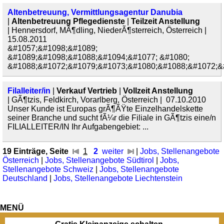
Altenbetreuung, Vermittlungsagentur Danubia
|
Altenbetreuung Pflegedienste
|
Teilzeit Anstellung
| Hennersdorf, MÃ¶dling, NiederÃ¶sterreich, Österreich |
15.08.2011
&#1057;&#1098;&#1089;
&#1089;&#1098;&#1088;&#1094;&#1077; &#1080;
&#1088;&#1072;&#1079;&#1073;&#1080;&#1088;&#1072;&#
Filalleiter/in
|
Verkauf Vertrieb
|
Vollzeit Anstellung
| GÃ¶tzis, Feldkirch, Vorarlberg, Österreich | 07.10.2010
Unser Kunde ist Europas grÃ¶ÃŸte Einzelhandelskette
seiner Branche und sucht fÃ¼r die Filiale in GÃ¶tzis eine/n
FILIALLEITER/IN Ihr Aufgabengebiet: ...
19 Einträge, Seite
1
2
weiter
|
Jobs, Stellenangebote
Österreich
|
Jobs, Stellenangebote Südtirol
|
Jobs,
Stellenangebote Schweiz
|
Jobs, Stellenangebote
Deutschland
|
Jobs, Stellenangebote Liechtenstein
MENÜ