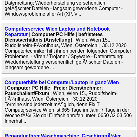
Datenrettung: Wiederherstellung versehentlich
gelÃ¶schter Dateien - langsam gewordene Computer -
Windowsprobleme aller Art (XP, V...
Computerservice Wien Laptop und Notebook
Reparatur
|
Computer PC Hilfe
|
befristetes
Dienstverhältnis (Anstellung)
| Wien, Wien 15.,
Rudolfsheim-FÃ¼nfhaus, Wien, Österreich | 30.12.2020
Computertechniker hilft ihnen bei den folgenden Computer
Problemen: - Viren / Trojaner / Spyware - Datenrettung:
Wiederherstellung versehentlich gelÃ¶schter Dateien -
langsam gewordene ...
Computerhilfe bei Computer/Laptop in ganz Wien
|
Computer PC Hilfe
|
Freier Dienstnehmer:
Pauschaliert/Fixum
| Wien, Wien 15., Rudolfsheim-
FÃ¼nfhaus, Wien, Österreich | 30.12.2020
Termine sind jederzeit mÃ¶glich, denn FixIT
Computerservice Wien ist 365 Tage im Jahr, 7 Tage in der
Woche fÃ¼r Sie da! Einfach anrufen unter: 0650 32 03 506
Innerhal...
Reparatur Ihrer Waschmaschine, GeschirrspÃ¼ler