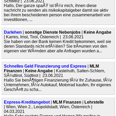
Schweiz | 23.06.2021
Hallo, Der ganze spaÃŸ ist fÃ¼r mich, ihnen diese
nachricht zu senden als risikokapitalgeber damit sie aktiv
bei ihrem bescheidenen person eine zusammenarbeit von
investitionen, ...
Darlehen
|
sonstige Dienste Nebenjobs
|
Keine Angabe
| Karres, Imst, Tirol, Österreich | 23.06.2021
Sie haben von der Bank keinen Kredit bekommen, weil sie
deren Standards nicht erfÃ¼llen? Sie trÃ¤umen von den
eigenen vier WÃ¤nden aber alle Anfragen wurden a...
Schnelles Geld Finanzierung und Express
|
MLM
Finanzen
|
Keine Angabe
| Kastelruth, Salten-Schlern,
SÃ¼dtirol, Südtirol | 23.06.2021
Hallo Sie benÃ¶tigen Finanzierung fÃ¼r Ihr Zuhause, fÃ¼r
Unternehmen, fÃ¼r Autokauf, Motorrad kaufen, Ihr eigenes
GeschÃ¤ft zu scha...
Express-Kreditangebot
|
MLM Finanzen
|
Lehrstelle
| Wien, Wien 2., Leopoldstadt, Wien, Österreich |
04.03.2021