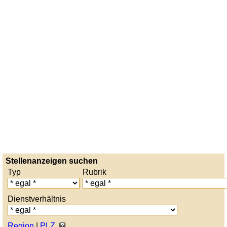
Stellenanzeigen suchen
Typ
Rubrik
Dienstverhältnis
Region
|
PLZ