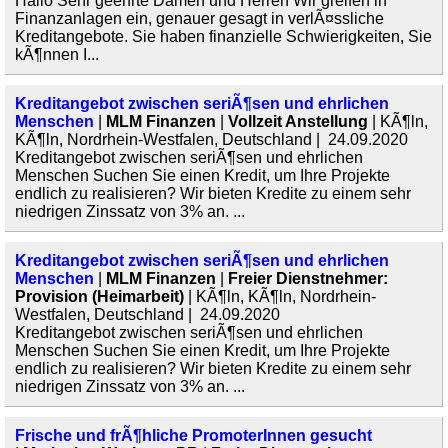
Hallo Sehr geehrte Damen und Herren Wir greifen in
Finanzanlagen ein, genauer gesagt in verlÃ¤ssliche
Kreditangebote. Sie haben finanzielle Schwierigkeiten, Sie
kÃ¶nnen I...
Kreditangebot zwischen seriÃ¶sen und ehrlichen
Menschen
|
MLM Finanzen
|
Vollzeit Anstellung
| KÃ¶ln,
KÃ¶ln, Nordrhein-Westfalen, Deutschland | 24.09.2020
Kreditangebot zwischen seriÃ¶sen und ehrlichen
Menschen Suchen Sie einen Kredit, um Ihre Projekte
endlich zu realisieren? Wir bieten Kredite zu einem sehr
niedrigen Zinssatz von 3% an. ...
Kreditangebot zwischen seriÃ¶sen und ehrlichen
Menschen
|
MLM Finanzen
|
Freier Dienstnehmer:
Provision (Heimarbeit)
| KÃ¶ln, KÃ¶ln, Nordrhein-
Westfalen, Deutschland | 24.09.2020
Kreditangebot zwischen seriÃ¶sen und ehrlichen
Menschen Suchen Sie einen Kredit, um Ihre Projekte
endlich zu realisieren? Wir bieten Kredite zu einem sehr
niedrigen Zinssatz von 3% an. ...
Frische und frÃ¶hliche PromoterInnen gesucht