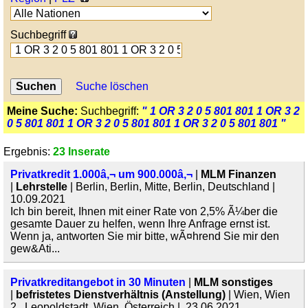
Suchbegriff
Suche löschen
Meine Suche:
Suchbegriff:
" 1 OR 3 2 0 5 801 801 1 OR 3 2
0 5 801 801 1 OR 3 2 0 5 801 801 1 OR 3 2 0 5 801 801 "
Ergebnis:
23 Inserate
Privatkredit 1.000â‚¬ um 900.000â‚¬
|
MLM Finanzen
|
Lehrstelle
| Berlin, Berlin, Mitte, Berlin, Deutschland |
10.09.2021
Ich bin bereit, Ihnen mit einer Rate von 2,5% Ã¼ber die
gesamte Dauer zu helfen, wenn Ihre Anfrage ernst ist.
Wenn ja, antworten Sie mir bitte, wÃ¤hrend Sie mir den
gew&Ati...
Privatkreditangebot in 30 Minuten
|
MLM sonstiges
|
befristetes Dienstverhältnis (Anstellung)
| Wien, Wien
2., Leopoldstadt, Wien, Österreich | 23.06.2021