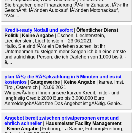
Sie brauchen eine Finanzierung fÃ¼r Ihr Zuhause, fÃ¼r Ihr
GeschÃ¤ft, fÃ¼r den Autokauf, fÃ¼r den Motorradkauf,
fÃ¼r ...
Kredit-ready Notfall und sofort
|
Öffentlicher Dienst
Politik
|
Keine Angabe
| Eschen, Liechtenstein,
Liechtenstein, Liechtenstein | 23.06.2021
Hallo, Sie sind fÃ¼r ein Darlehen suchen, ist Ihr
Unternehmen zu steigern mehr Sorgen Ich bin eine ernste
und aufrichtige Person, die ich Darlehen von 1.000 bis â‚¬
â‚...
plan fÃ¼r die RÃ¼ckzahlung in 5 Minuten und es ist
kostenlos
|
Gastgewerbe
|
Keine Angabe
| karres, Imst,
Tirol, Österreich | 23.06.2021
Wir gewÃ¤hren Ihnen unsere kurzen Kredit, mittel- und
langfristig Credit: 2000 Euro bis 3.000.000 Euro
AnmeldegebÃ¼hr: free Das Angebot ist gÃ¼ltig. Genie...
Angebot bereit zwischen privatpersonen ernst und
ehrlich schneller
|
Hausmeister Facility Management
|
Keine Angabe
| Fribourg, La Sarine, Fribourg/Freiburg,