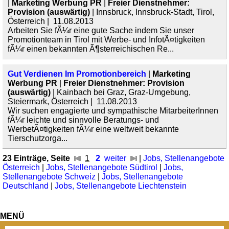
|
Marketing Werbung PR
|
Freier Dienstnehmer:
Provision (auswärtig)
| Innsbruck, Innsbruck-Stadt, Tirol,
Österreich | 11.08.2013
Arbeiten Sie fÃ¼r eine gute Sache indem Sie unser
Promotionteam in Tirol mit Werbe- und InfotÃ¤tigkeiten
fÃ¼r einen bekannten Ã¶sterreichischen Re...
Gut Verdienen Im Promotionbereich
|
Marketing
Werbung PR
|
Freier Dienstnehmer: Provision
(auswärtig)
| Kainbach bei Graz, Graz-Umgebung,
Steiermark, Österreich | 11.08.2013
Wir suchen engagierte und sympathische MitarbeiterInnen
fÃ¼r leichte und sinnvolle Beratungs- und
WerbetÃ¤tigkeiten fÃ¼r eine weltweit bekannte
Tierschutzorga...
23 Einträge, Seite
1
2
weiter
|
Jobs, Stellenangebote
Österreich
|
Jobs, Stellenangebote Südtirol
|
Jobs,
Stellenangebote Schweiz
|
Jobs, Stellenangebote
Deutschland
|
Jobs, Stellenangebote Liechtenstein
MENÜ