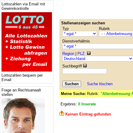
Lottozahlen via Email mit
Gewinnkontrolle
Stellenanzeigen suchen
Typ
Rubrik
Dienstverhältnis
Region
|
PLZ
Suchbegriff
Lottozahlen bequem per
Email
Suche löschen
Frage an Rechtsanwalt
Meine Suche:
Rubrik:
"Altenbetreuung 
stellen
Ergebnis:
0 Inserate
Keinen Eintrag gefunden