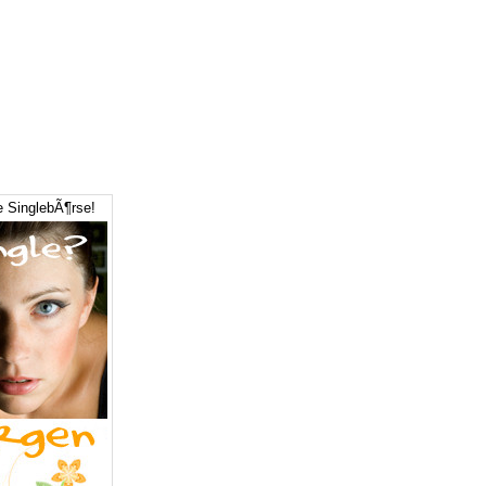
e SinglebÃ¶rse!