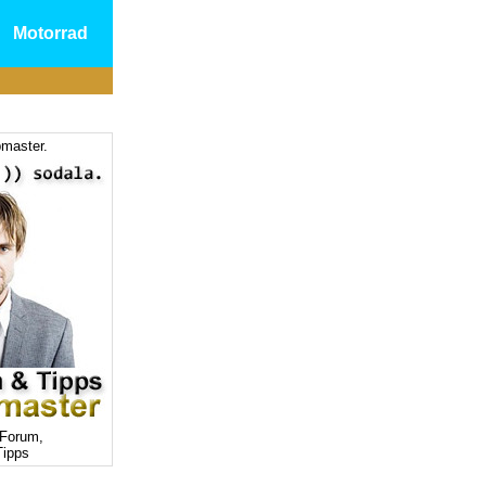
Motorrad
master.
Forum,
ipps