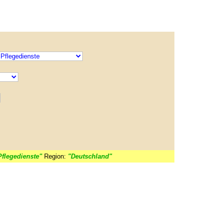
Pflegedienste"
Region:
"Deutschland"