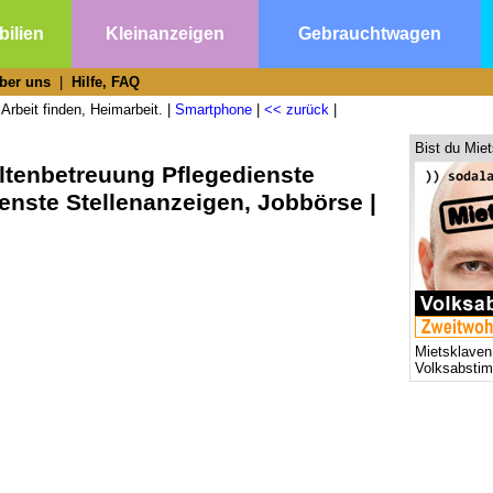
ilien
Kleinanzeigen
Gebrauchtwagen
ber uns
|
Hilfe, FAQ
Arbeit finden, Heimarbeit. |
Smartphone
|
<< zurück
|
Bist du Mie
ltenbetreuung Pflegedienste
enste Stellenanzeigen, Jobbörse |
Mietsklaven
Volksabsti