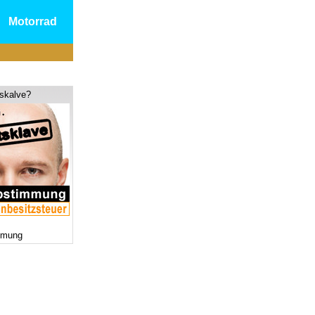
Motorrad
tskalve?
mmung