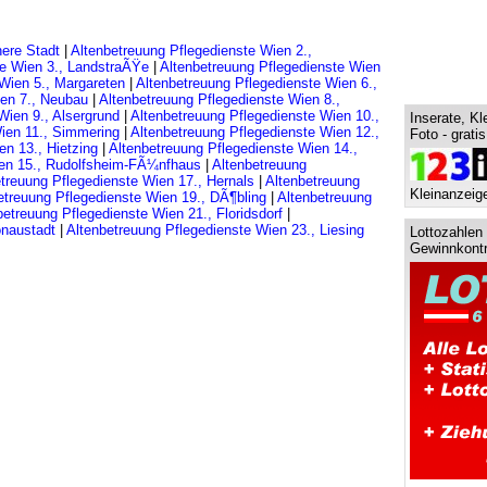
nere Stadt
|
Altenbetreuung Pflegedienste Wien 2.,
te Wien 3., LandstraÃŸe
|
Altenbetreuung Pflegedienste Wien
Wien 5., Margareten
|
Altenbetreuung Pflegedienste Wien 6.,
ien 7., Neubau
|
Altenbetreuung Pflegedienste Wien 8.,
Wien 9., Alsergrund
|
Altenbetreuung Pflegedienste Wien 10.,
Inserate, Kl
ien 11., Simmering
|
Altenbetreuung Pflegedienste Wien 12.,
Foto - grati
en 13., Hietzing
|
Altenbetreuung Pflegedienste Wien 14.,
ien 15., Rudolfsheim-FÃ¼nfhaus
|
Altenbetreuung
treuung Pflegedienste Wien 17., Hernals
|
Altenbetreuung
Kleinanzeige
etreuung Pflegedienste Wien 19., DÃ¶bling
|
Altenbetreuung
betreuung Pflegedienste Wien 21., Floridsdorf
|
onaustadt
|
Altenbetreuung Pflegedienste Wien 23., Liesing
Lottozahlen 
Gewinnkontr