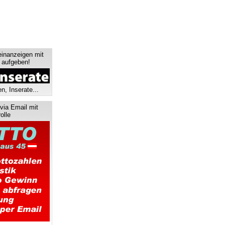
einanzeigen mit
s aufgeben!
n, Inserate...
via Email mit
olle