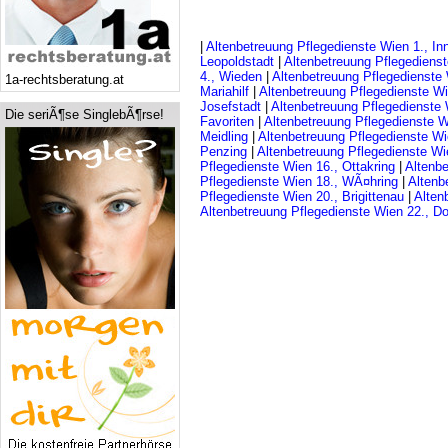
|
Altenbetreuung Pflegedienste Wien 1., In
Leopoldstadt
|
Altenbetreuung Pflegediens
4., Wieden
|
Altenbetreuung Pflegedienste 
1a-rechtsberatung.at
Mariahilf
|
Altenbetreuung Pflegedienste W
Josefstadt
|
Altenbetreuung Pflegedienste 
Die seriÃ¶se SinglebÃ¶rse!
Favoriten
|
Altenbetreuung Pflegedienste W
Meidling
|
Altenbetreuung Pflegedienste Wi
Penzing
|
Altenbetreuung Pflegedienste W
Pflegedienste Wien 16., Ottakring
|
Altenbe
Pflegedienste Wien 18., WÃ¤hring
|
Altenb
Pflegedienste Wien 20., Brigittenau
|
Alten
Altenbetreuung Pflegedienste Wien 22., D