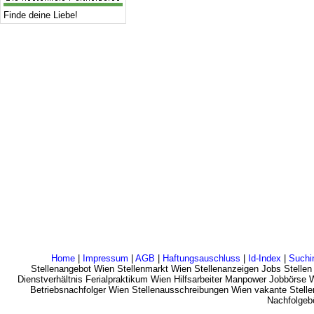
Finde deine Liebe!
Home
|
Impressum
|
AGB
|
Haftungsauschluss
|
Id-Index
|
Suchi
Stellenangebot Wien Stellenmarkt Wien Stellenanzeigen Jobs Stellen
Dienstverhältnis Ferialpraktikum Wien Hilfsarbeiter Manpower Jobbörse
Betriebsnachfolger Wien Stellenausschreibungen Wien vakante Stellen
Nachfolgeb