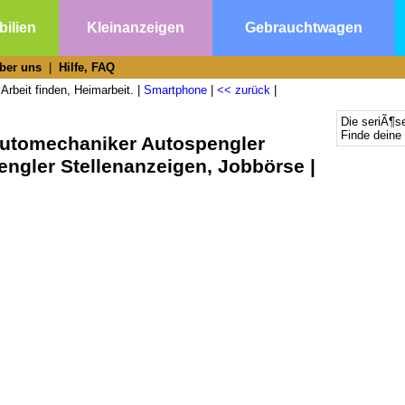
ilien
Kleinanzeigen
Gebrauchtwagen
ber uns
|
Hilfe, FAQ
Arbeit finden, Heimarbeit. |
Smartphone
|
<< zurück
|
Die seriÃ¶s
Finde deine 
Automechaniker Autospengler
ngler Stellenanzeigen, Jobbörse |