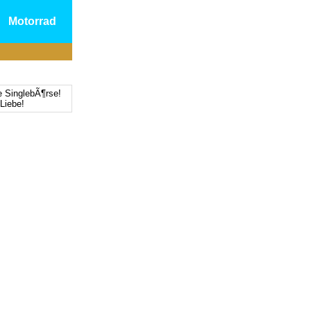
Motorrad
e SinglebÃ¶rse!
Liebe!