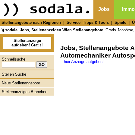
Jobs
Immob
Stellenangebote nach Regionen
|
Service, Tipps & Tools
|
Spiele
|
Ü
)) sodala. Jobs, Stellenanzeigen Wien Stellenangebote.
Gratis Jobbörse, 
Stellenanzeige
aufgeben!
Gratis!
Jobs, Stellenangebote 
Automechaniker Autospe
Schnellsuche
...hier Anzeige aufgeben!
Stellen Suche
Neue Stellenangebote
Stellenanzeigen Branchen