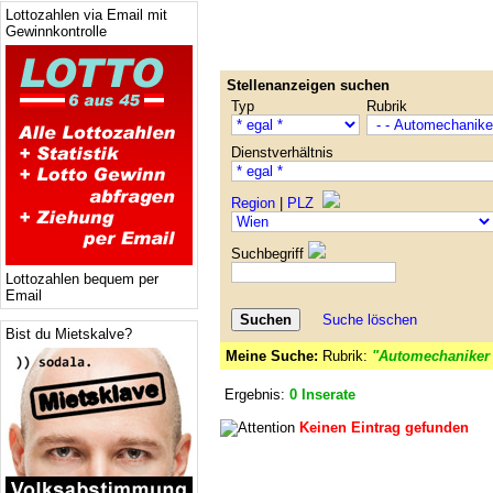
Lottozahlen via Email mit
Gewinnkontrolle
Stellenanzeigen suchen
Typ
Rubrik
Dienstverhältnis
Region
|
PLZ
Suchbegriff
Lottozahlen bequem per
Email
Suche löschen
Bist du Mietskalve?
Meine Suche:
Rubrik:
"Automechaniker
Ergebnis:
0 Inserate
Keinen Eintrag gefunden