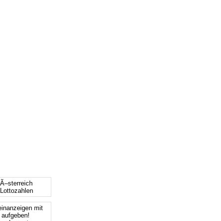
 Ã–sterreich
 Lottozahlen
einanzeigen mit
s aufgeben!