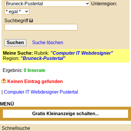
Unterregion:
Suchbegriff
Suche löschen
Meine Suche:
Rubrik:
"Computer IT Webdesigner"
Region:
"Bruneck-Pustertal"
Ergebnis:
0 Inserate
Keinen Eintrag gefunden
|
Computer IT Webdesigner Pustertal
MENÜ
Gratis Kleinanzeige schalten...
Schnellsuche